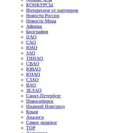
КОНКУРСЫ
Интересное от партнеров
Новости России
Новости Мира
Африка
Биография
ЦАО
САО
ЮАО
ЗАО
ТИНАО
СВАО
ЮВАО
ЮЗАО
СЗАО
ВАО
ЗЕЛАО
Санкт-Петербург
Новосибирск
Нижний Новгород
Крым
Аналоги
Самое дешевое
TOP