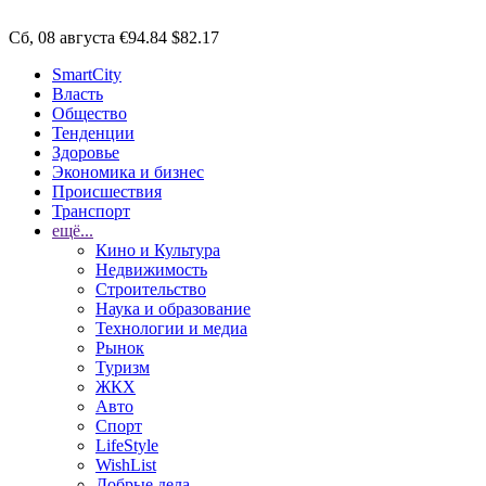
Сб, 08 августа
€94.84
$82.17
SmartCity
Власть
Общество
Тенденции
Здоровье
Экономика и бизнес
Происшествия
Транспорт
ещё...
Кино и Культура
Недвижимость
Строительство
Наука и образование
Технологии и медиа
Рынок
Туризм
ЖКХ
Авто
Спорт
LifeStyle
WishList
Добрые дела