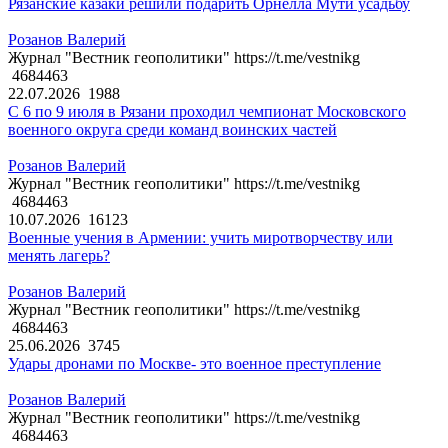
Рязанские казаки решили подарить Орнелла Мути усадьбу
Розанов Валерий
Журнал "Вестник геополитики" https://t.me/vestnikg
4684463
22.07.2026
1988
С 6 по 9 июля в Рязани проходил чемпионат Московского
военного округа среди команд воинских частей
Розанов Валерий
Журнал "Вестник геополитики" https://t.me/vestnikg
4684463
10.07.2026
16123
Военные учения в Армении: учить миротворчеству или
менять лагерь?
Розанов Валерий
Журнал "Вестник геополитики" https://t.me/vestnikg
4684463
25.06.2026
3745
Удары дронами по Москве- это военное преступление
Розанов Валерий
Журнал "Вестник геополитики" https://t.me/vestnikg
4684463