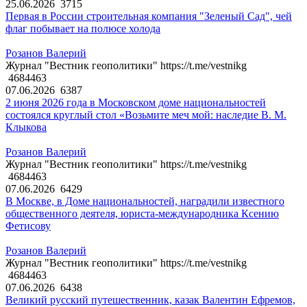
25.06.2026
3715
Первая в России строительная компания "Зеленый Сад", чей
флаг побывает на полюсе холода
Розанов Валерий
Журнал "Вестник геополитики" https://t.me/vestnikg
4684463
07.06.2026
6387
2 июня 2026 года в Московском доме национальностей
состоялся круглый стол «Возьмите меч мой: наследие В. М.
Клыкова
Розанов Валерий
Журнал "Вестник геополитики" https://t.me/vestnikg
4684463
07.06.2026
6429
В Москве, в Доме национальностей, наградили известного
общественного деятеля, юриста-международника Ксению
Фетисову
Розанов Валерий
Журнал "Вестник геополитики" https://t.me/vestnikg
4684463
07.06.2026
6438
Великий русский путешественник, казак Валентин Ефремов,