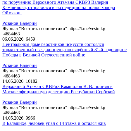
по поручению Верховного Атамана СКВРЗ Валерия
Камшилова, отправился в экспедицию на полюс холода
Оймякон.
Розанов Валерий
Журнал "Вестник геополитики" https://t.me/vestnikg
4684463
06.06.2026
6459
Центральном доме работников искусств состоялся
торжественный съезд-концерт, посвящённый 81-й годовщине
Победы в Великой Отечественной войне
Розанов Валерий
Журнал "Вестник геополитики" https://t.me/vestnikg
4684463
14.05.2026
10182
Верховный Атаман СКВРиЗ Камшилов В. В. принял в
Москве официальную делегацию Республики Сербской
Розанов Валерий
Журнал "Вестник геополитики" https://t.me/vestnikg
4684463
14.05.2026
9966
В Балашихе, человек упал с 14 этажа и остался жив