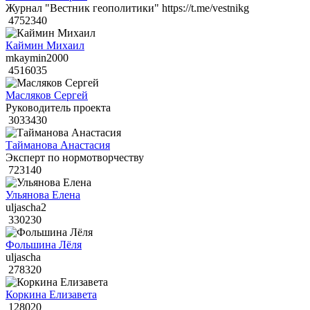
Журнал "Вестник геополитики" https://t.me/vestnikg
4752340
Каймин Михаил
mkaymin2000
4516035
Масляков Сергей
Руководитель проекта
3033430
Тайманова Анастасия
Эксперт по нормотворчеству
723140
Ульянова Елена
uljascha2
330230
Фольшина Лёля
uljascha
278320
Коркина Елизавета
128020