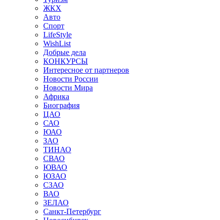
ЖКХ
Авто
Спорт
LifeStyle
WishList
Добрые дела
КОНКУРСЫ
Интересное от партнеров
Новости России
Новости Мира
Африка
Биография
ЦАО
САО
ЮАО
ЗАО
ТИНАО
СВАО
ЮВАО
ЮЗАО
СЗАО
ВАО
ЗЕЛАО
Санкт-Петербург