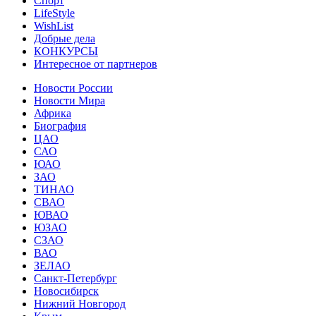
Спорт
LifeStyle
WishList
Добрые дела
КОНКУРСЫ
Интересное от партнеров
Новости России
Новости Мира
Африка
Биография
ЦАО
САО
ЮАО
ЗАО
ТИНАО
СВАО
ЮВАО
ЮЗАО
СЗАО
ВАО
ЗЕЛАО
Санкт-Петербург
Новосибирск
Нижний Новгород