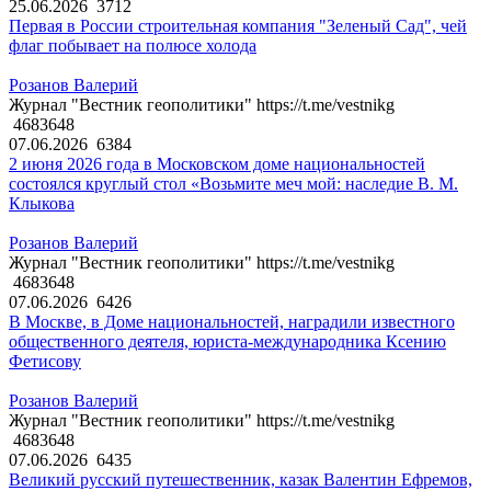
25.06.2026
3712
Первая в России строительная компания "Зеленый Сад", чей
флаг побывает на полюсе холода
Розанов Валерий
Журнал "Вестник геополитики" https://t.me/vestnikg
4683648
07.06.2026
6384
2 июня 2026 года в Московском доме национальностей
состоялся круглый стол «Возьмите меч мой: наследие В. М.
Клыкова
Розанов Валерий
Журнал "Вестник геополитики" https://t.me/vestnikg
4683648
07.06.2026
6426
В Москве, в Доме национальностей, наградили известного
общественного деятеля, юриста-международника Ксению
Фетисову
Розанов Валерий
Журнал "Вестник геополитики" https://t.me/vestnikg
4683648
07.06.2026
6435
Великий русский путешественник, казак Валентин Ефремов,