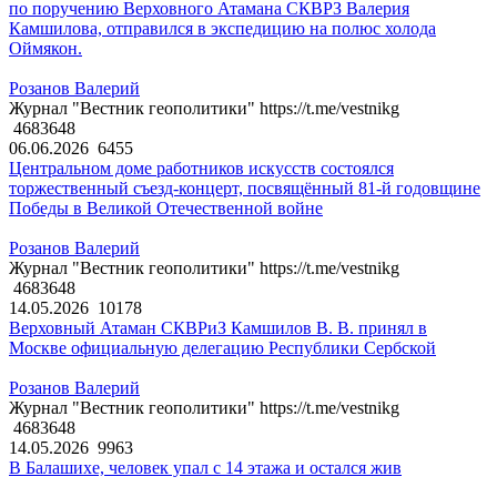
по поручению Верховного Атамана СКВРЗ Валерия
Камшилова, отправился в экспедицию на полюс холода
Оймякон.
Розанов Валерий
Журнал "Вестник геополитики" https://t.me/vestnikg
4683648
06.06.2026
6455
Центральном доме работников искусств состоялся
торжественный съезд-концерт, посвящённый 81-й годовщине
Победы в Великой Отечественной войне
Розанов Валерий
Журнал "Вестник геополитики" https://t.me/vestnikg
4683648
14.05.2026
10178
Верховный Атаман СКВРиЗ Камшилов В. В. принял в
Москве официальную делегацию Республики Сербской
Розанов Валерий
Журнал "Вестник геополитики" https://t.me/vestnikg
4683648
14.05.2026
9963
В Балашихе, человек упал с 14 этажа и остался жив