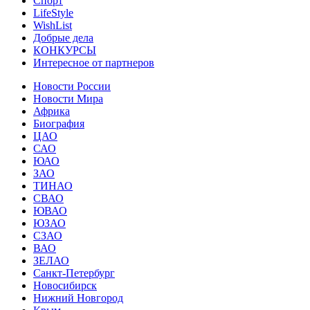
Спорт
LifeStyle
WishList
Добрые дела
КОНКУРСЫ
Интересное от партнеров
Новости России
Новости Мира
Африка
Биография
ЦАО
САО
ЮАО
ЗАО
ТИНАО
СВАО
ЮВАО
ЮЗАО
СЗАО
ВАО
ЗЕЛАО
Санкт-Петербург
Новосибирск
Нижний Новгород