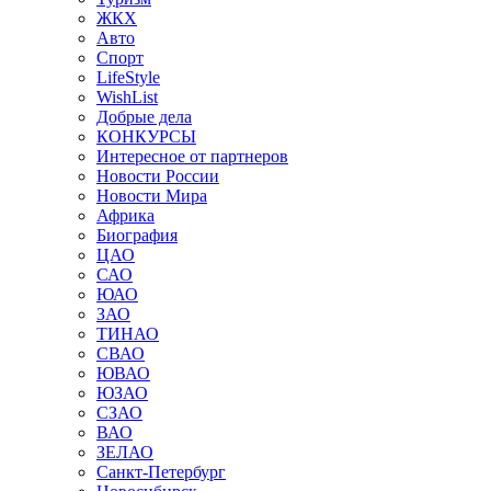
ЖКХ
Авто
Спорт
LifeStyle
WishList
Добрые дела
КОНКУРСЫ
Интересное от партнеров
Новости России
Новости Мира
Африка
Биография
ЦАО
САО
ЮАО
ЗАО
ТИНАО
СВАО
ЮВАО
ЮЗАО
СЗАО
ВАО
ЗЕЛАО
Санкт-Петербург