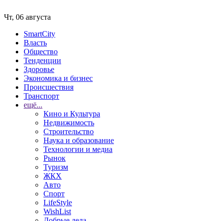
Чт, 06 августа
SmartCity
Власть
Общество
Тенденции
Здоровье
Экономика и бизнес
Происшествия
Транспорт
ещё...
Кино и Культура
Недвижимость
Строительство
Наука и образование
Технологии и медиа
Рынок
Туризм
ЖКХ
Авто
Спорт
LifeStyle
WishList
Добрые дела