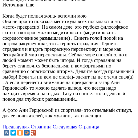
Источник: t.me
Когда будет полная жопа- вспомни мою
Она не просто показала место куда всех посылают и это
место- прекрасно! На самом деле, это глубоко философское
фото на которое можно медитировать (медитировать-
сосредоточенное размышление) . Сидеть голой попой на
остром ракушечнике, это - терпеть страдания. Терпеть
страдания и видеть прекрасную перспективу и море как
бескрайний мир перспективы. Сейчас море спокойно, но в
любой момент может быть шторм. И тогда страдания на
берегу становятся безопасными и комфортными по
сравнению с опасностью шторма. Делайте всегда правильный
выбор! Если ты ни кем не стал(а)- значит ты не с теми спал(а)
. А если перенести внимание на прекрасный загар Ани
Герцовской- то можно сделать вывод, что всегда надо
находить время и на отдых. Тату на спине- это отдельный
повод для глубоких размышлений...
А фото Ани Герцовской из спортзала- это отдельный стимул,
для ее почитателей, как мужчин, так и женщин
Предыдущая Страница
Следующая Страница