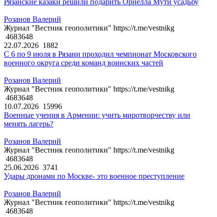
Рязанские казаки решили подарить Орнелла Мути усадьбу
Розанов Валерий
Журнал "Вестник геополитики" https://t.me/vestnikg
4683648
22.07.2026
1882
С 6 по 9 июля в Рязани проходил чемпионат Московского
военного округа среди команд воинских частей
Розанов Валерий
Журнал "Вестник геополитики" https://t.me/vestnikg
4683648
10.07.2026
15996
Военные учения в Армении: учить миротворчеству или
менять лагерь?
Розанов Валерий
Журнал "Вестник геополитики" https://t.me/vestnikg
4683648
25.06.2026
3741
Удары дронами по Москве- это военное преступление
Розанов Валерий
Журнал "Вестник геополитики" https://t.me/vestnikg
4683648