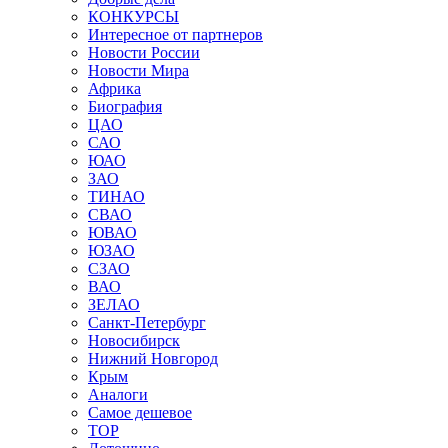
КОНКУРСЫ
Интересное от партнеров
Новости России
Новости Мира
Африка
Биография
ЦАО
САО
ЮАО
ЗАО
ТИНАО
СВАО
ЮВАО
ЮЗАО
СЗАО
ВАО
ЗЕЛАО
Санкт-Петербург
Новосибирск
Нижний Новгород
Крым
Аналоги
Самое дешевое
TOP