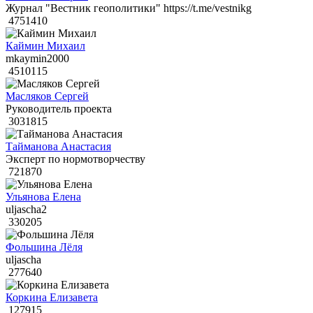
Журнал "Вестник геополитики" https://t.me/vestnikg
4751410
Каймин Михаил
mkaymin2000
4510115
Масляков Сергей
Руководитель проекта
3031815
Тайманова Анастасия
Эксперт по нормотворчеству
721870
Ульянова Елена
uljascha2
330205
Фольшина Лёля
uljascha
277640
Коркина Елизавета
127915