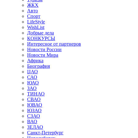
ЖКХ
Авто
Спорт
LifeStyle
WishList
Добрые дела
КОНКУРСЫ
Интересное от партнеров
Новости России
Новости Мира
Африка
Биография
ЦАО
САО
ЮАО
ЗАО
ТИНАО
СВАО
ЮВАО
ЮЗАО
СЗАО
ВАО
ЗЕЛАО
Санкт-Петербург