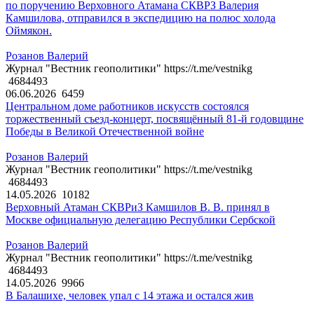
по поручению Верховного Атамана СКВРЗ Валерия
Камшилова, отправился в экспедицию на полюс холода
Оймякон.
Розанов Валерий
Журнал "Вестник геополитики" https://t.me/vestnikg
4684493
06.06.2026
6459
Центральном доме работников искусств состоялся
торжественный съезд-концерт, посвящённый 81-й годовщине
Победы в Великой Отечественной войне
Розанов Валерий
Журнал "Вестник геополитики" https://t.me/vestnikg
4684493
14.05.2026
10182
Верховный Атаман СКВРиЗ Камшилов В. В. принял в
Москве официальную делегацию Республики Сербской
Розанов Валерий
Журнал "Вестник геополитики" https://t.me/vestnikg
4684493
14.05.2026
9966
В Балашихе, человек упал с 14 этажа и остался жив