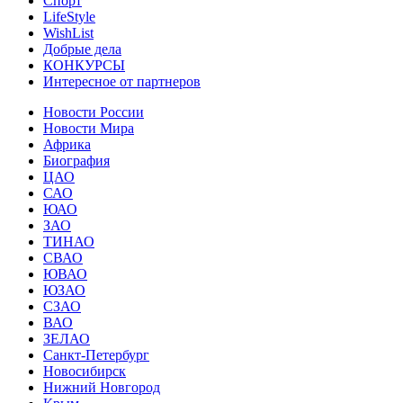
Спорт
LifeStyle
WishList
Добрые дела
КОНКУРСЫ
Интересное от партнеров
Новости России
Новости Мира
Африка
Биография
ЦАО
САО
ЮАО
ЗАО
ТИНАО
СВАО
ЮВАО
ЮЗАО
СЗАО
ВАО
ЗЕЛАО
Санкт-Петербург
Новосибирск
Нижний Новгород