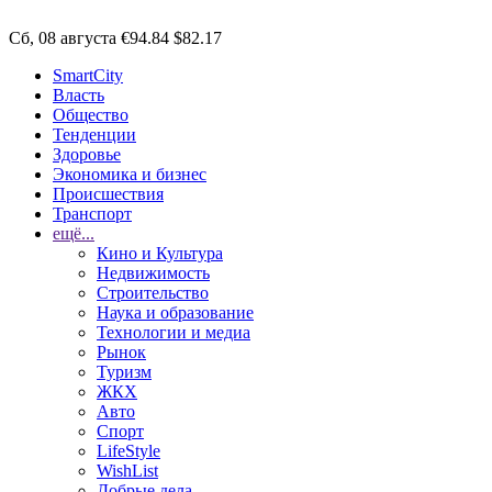
Сб, 08 августа
€94.84
$82.17
SmartCity
Власть
Общество
Тенденции
Здоровье
Экономика и бизнес
Происшествия
Транспорт
ещё...
Кино и Культура
Недвижимость
Строительство
Наука и образование
Технологии и медиа
Рынок
Туризм
ЖКХ
Авто
Спорт
LifeStyle
WishList
Добрые дела