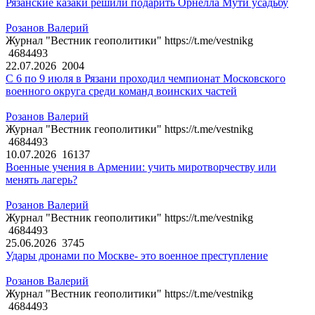
Рязанские казаки решили подарить Орнелла Мути усадьбу
Розанов Валерий
Журнал "Вестник геополитики" https://t.me/vestnikg
4684493
22.07.2026
2004
С 6 по 9 июля в Рязани проходил чемпионат Московского
военного округа среди команд воинских частей
Розанов Валерий
Журнал "Вестник геополитики" https://t.me/vestnikg
4684493
10.07.2026
16137
Военные учения в Армении: учить миротворчеству или
менять лагерь?
Розанов Валерий
Журнал "Вестник геополитики" https://t.me/vestnikg
4684493
25.06.2026
3745
Удары дронами по Москве- это военное преступление
Розанов Валерий
Журнал "Вестник геополитики" https://t.me/vestnikg
4684493