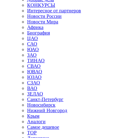
КОНКУРСЫ
Интересное от партнеров
Новости России
Новости Мира
Африка
Биография
ЦАО
САО
ЮАО
ЗАО
ТИНАО
СВАО
ЮВАО
ЮЗАО
СЗАО
ВАО
ЗЕЛАО
Санкт-Петербург
Новосибирск
Нижний Новгород
Крым
Аналоги
Самое дешевое
TOP