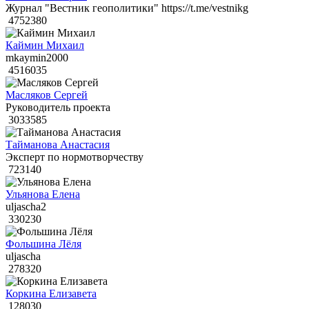
Журнал "Вестник геополитики" https://t.me/vestnikg
4752380
Каймин Михаил
mkaymin2000
4516035
Масляков Сергей
Руководитель проекта
3033585
Тайманова Анастасия
Эксперт по нормотворчеству
723140
Ульянова Елена
uljascha2
330230
Фольшина Лёля
uljascha
278320
Коркина Елизавета
128030