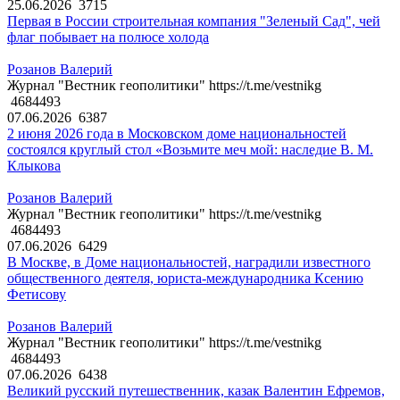
25.06.2026
3715
Первая в России строительная компания "Зеленый Сад", чей
флаг побывает на полюсе холода
Розанов Валерий
Журнал "Вестник геополитики" https://t.me/vestnikg
4684493
07.06.2026
6387
2 июня 2026 года в Московском доме национальностей
состоялся круглый стол «Возьмите меч мой: наследие В. М.
Клыкова
Розанов Валерий
Журнал "Вестник геополитики" https://t.me/vestnikg
4684493
07.06.2026
6429
В Москве, в Доме национальностей, наградили известного
общественного деятеля, юриста-международника Ксению
Фетисову
Розанов Валерий
Журнал "Вестник геополитики" https://t.me/vestnikg
4684493
07.06.2026
6438
Великий русский путешественник, казак Валентин Ефремов,