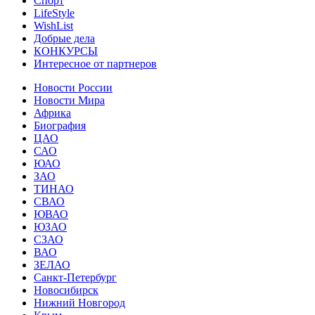
Спорт
LifeStyle
WishList
Добрые дела
КОНКУРСЫ
Интересное от партнеров
Новости России
Новости Мира
Африка
Биография
ЦАО
САО
ЮАО
ЗАО
ТИНАО
СВАО
ЮВАО
ЮЗАО
СЗАО
ВАО
ЗЕЛАО
Санкт-Петербург
Новосибирск
Нижний Новгород