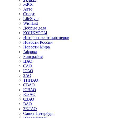
ЖКХ
Авто
Спорт
LifeStyle
WishList
Добрые дела
КОНКУРСЫ
Интересное от партнеров
Новости России
Новости Мира
Африка
Биография
ЦАО
САО
ЮАО
ЗАО
ТИНАО
СВАО
ЮВАО
ЮЗАО
СЗАО
ВАО
ЗЕЛАО
Санкт-Петербург