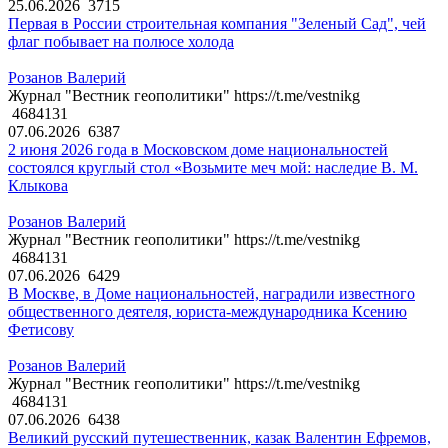
25.06.2026
3715
Первая в России строительная компания "Зеленый Сад", чей
флаг побывает на полюсе холода
Розанов Валерий
Журнал "Вестник геополитики" https://t.me/vestnikg
4684131
07.06.2026
6387
2 июня 2026 года в Московском доме национальностей
состоялся круглый стол «Возьмите меч мой: наследие В. М.
Клыкова
Розанов Валерий
Журнал "Вестник геополитики" https://t.me/vestnikg
4684131
07.06.2026
6429
В Москве, в Доме национальностей, наградили известного
общественного деятеля, юриста-международника Ксению
Фетисову
Розанов Валерий
Журнал "Вестник геополитики" https://t.me/vestnikg
4684131
07.06.2026
6438
Великий русский путешественник, казак Валентин Ефремов,