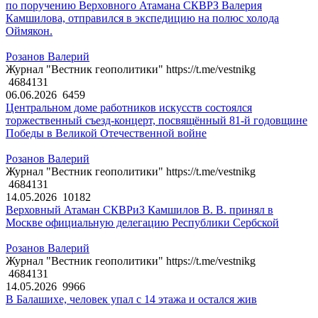
по поручению Верховного Атамана СКВРЗ Валерия
Камшилова, отправился в экспедицию на полюс холода
Оймякон.
Розанов Валерий
Журнал "Вестник геополитики" https://t.me/vestnikg
4684131
06.06.2026
6459
Центральном доме работников искусств состоялся
торжественный съезд-концерт, посвящённый 81-й годовщине
Победы в Великой Отечественной войне
Розанов Валерий
Журнал "Вестник геополитики" https://t.me/vestnikg
4684131
14.05.2026
10182
Верховный Атаман СКВРиЗ Камшилов В. В. принял в
Москве официальную делегацию Республики Сербской
Розанов Валерий
Журнал "Вестник геополитики" https://t.me/vestnikg
4684131
14.05.2026
9966
В Балашихе, человек упал с 14 этажа и остался жив