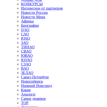
КОНКУРСЫ
Интересное от партнеров
Новости России
Новости Мира
Африка
Биография
ЦАО
САО
ЮАО
ЗАО
ТИНАО
СВАО
ЮВАО
ЮЗАО
СЗАО
ВАО
ЗЕЛАО
Санкт-Петербург
Новосибирск
Нижний Новгород
Крым
Аналоги
Самое дешевое
TOP