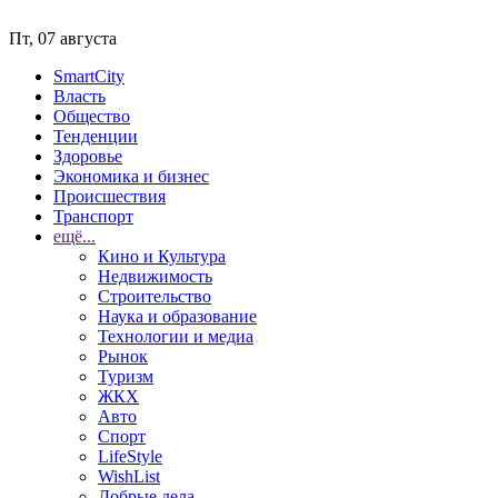
Пт, 07 августа
SmartCity
Власть
Общество
Тенденции
Здоровье
Экономика и бизнес
Происшествия
Транспорт
ещё...
Кино и Культура
Недвижимость
Строительство
Наука и образование
Технологии и медиа
Рынок
Туризм
ЖКХ
Авто
Спорт
LifeStyle
WishList
Добрые дела