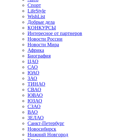
Спорт
LifeStyle
WishList
Добрые дела
КОНКУРСЫ
Интересное от партнеров
Новости России
Новости Мира
Африка
Биография
ЦАО
САО
ЮАО
ЗАО
ТИНАО
СВАО
ЮВАО
ЮЗАО
СЗАО
ВАО
ЗЕЛАО
Санкт-Петербург
Новосибирск
Нижний Новгород