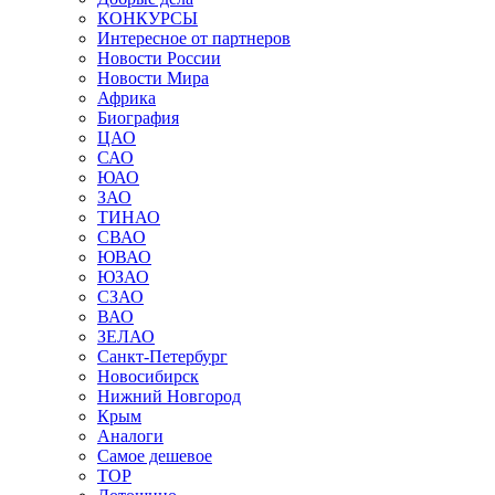
КОНКУРСЫ
Интересное от партнеров
Новости России
Новости Мира
Африка
Биография
ЦАО
САО
ЮАО
ЗАО
ТИНАО
СВАО
ЮВАО
ЮЗАО
СЗАО
ВАО
ЗЕЛАО
Санкт-Петербург
Новосибирск
Нижний Новгород
Крым
Аналоги
Самое дешевое
TOP