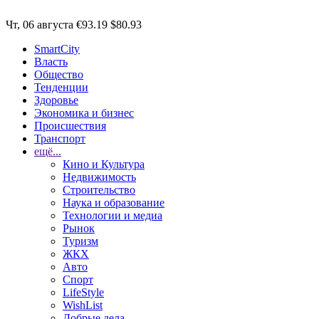
Чт, 06 августа
€93.19
$80.93
SmartCity
Власть
Общество
Тенденции
Здоровье
Экономика и бизнес
Происшествия
Транспорт
ещё...
Кино и Культура
Недвижимость
Строительство
Наука и образование
Технологии и медиа
Рынок
Туризм
ЖКХ
Авто
Спорт
LifeStyle
WishList
Добрые дела