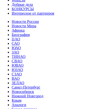
WishList
Добрые дела
КОНКУРСЫ
Интересное от партнеров
Новости России
Новости Мира
Африка
Биография
ЦАО
САО
ЮАО
ЗАО
ТИНАО
СВАО
ЮВАО
ЮЗАО
СЗАО
ВАО
ЗЕЛАО
Санкт-Петербург
Новосибирск
Нижний Новгород
Крым
Аналоги