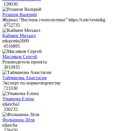
128030
Розанов Валерий
Журнал "Вестник геополитики" https://t.me/vestnikg
4752735
Каймин Михаил
mkaymin2000
4516895
Масляков Сергей
Руководитель проекта
3033935
Тайманова Анастасия
Эксперт по нормотворчеству
723330
Ульянова Елена
uljascha2
330235
Фольшина Лёля
uljascha
278470