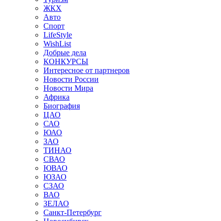
ЖКХ
Авто
Спорт
LifeStyle
WishList
Добрые дела
КОНКУРСЫ
Интересное от партнеров
Новости России
Новости Мира
Африка
Биография
ЦАО
САО
ЮАО
ЗАО
ТИНАО
СВАО
ЮВАО
ЮЗАО
СЗАО
ВАО
ЗЕЛАО
Санкт-Петербург