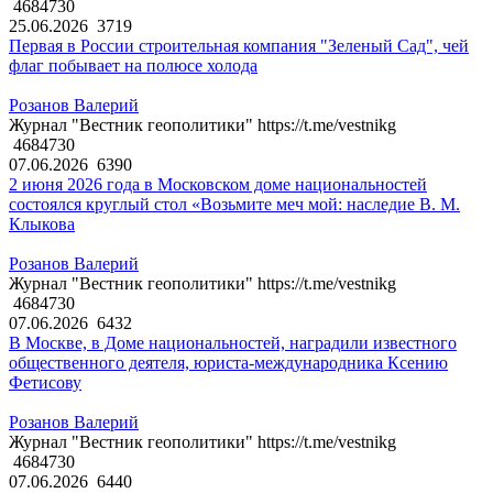
4684730
25.06.2026
3719
Первая в России строительная компания "Зеленый Сад", чей
флаг побывает на полюсе холода
Розанов Валерий
Журнал "Вестник геополитики" https://t.me/vestnikg
4684730
07.06.2026
6390
2 июня 2026 года в Московском доме национальностей
состоялся круглый стол «Возьмите меч мой: наследие В. М.
Клыкова
Розанов Валерий
Журнал "Вестник геополитики" https://t.me/vestnikg
4684730
07.06.2026
6432
В Москве, в Доме национальностей, наградили известного
общественного деятеля, юриста-международника Ксению
Фетисову
Розанов Валерий
Журнал "Вестник геополитики" https://t.me/vestnikg
4684730
07.06.2026
6440