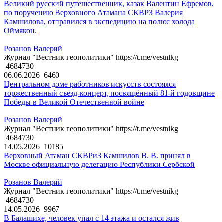
Великий русский путешественник, казак Валентин Ефремов,
по поручению Верховного Атамана СКВРЗ Валерия
Камшилова, отправился в экспедицию на полюс холода
Оймякон.
Розанов Валерий
Журнал "Вестник геополитики" https://t.me/vestnikg
4684730
06.06.2026
6460
Центральном доме работников искусств состоялся
торжественный съезд-концерт, посвящённый 81-й годовщине
Победы в Великой Отечественной войне
Розанов Валерий
Журнал "Вестник геополитики" https://t.me/vestnikg
4684730
14.05.2026
10185
Верховный Атаман СКВРиЗ Камшилов В. В. принял в
Москве официальную делегацию Республики Сербской
Розанов Валерий
Журнал "Вестник геополитики" https://t.me/vestnikg
4684730
14.05.2026
9967
В Балашихе, человек упал с 14 этажа и остался жив