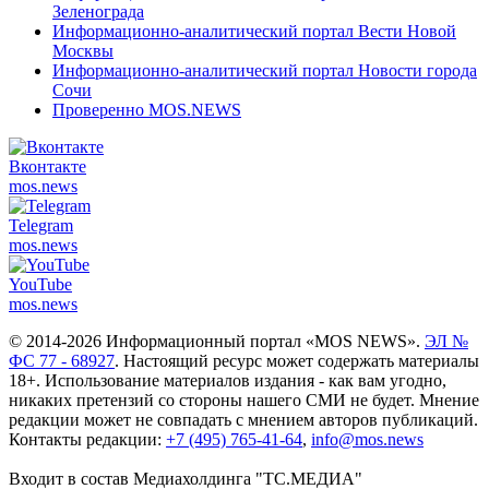
Зеленограда
Информационно-аналитический портал Вести Новой
Москвы
Информационно-аналитический портал Новости города
Сочи
Проверенно MOS.NEWS
Вконтакте
mos.
news
Telegram
mos.
news
YouTube
mos.
news
© 2014-2026 Информационный портал «MOS NEWS».
ЭЛ №
ФС 77 - 68927
. Настоящий ресурс может содержать материалы
18+. Использование материалов издания - как вам угодно,
никаких претензий со стороны нашего СМИ не будет. Мнение
редакции может не совпадать с мнением авторов публикаций.
Контакты редакции:
+7 (495) 765-41-64
,
info@mos.news
Входит в состав Медиахолдинга "ТС.МЕДИА"