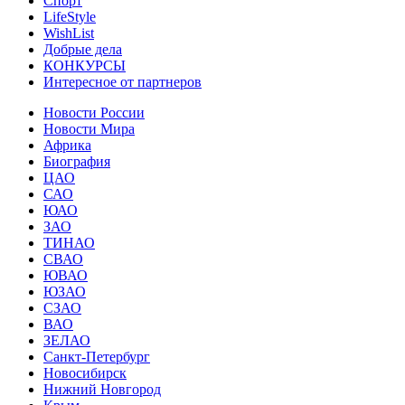
Спорт
LifeStyle
WishList
Добрые дела
КОНКУРСЫ
Интересное от партнеров
Новости России
Новости Мира
Африка
Биография
ЦАО
САО
ЮАО
ЗАО
ТИНАО
СВАО
ЮВАО
ЮЗАО
СЗАО
ВАО
ЗЕЛАО
Санкт-Петербург
Новосибирск
Нижний Новгород