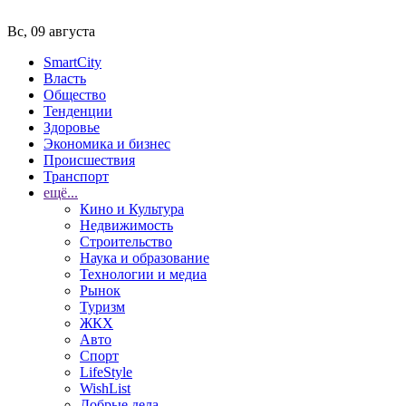
Вс, 09 августа
SmartCity
Власть
Общество
Тенденции
Здоровье
Экономика и бизнес
Происшествия
Транспорт
ещё...
Кино и Культура
Недвижимость
Строительство
Наука и образование
Технологии и медиа
Рынок
Туризм
ЖКХ
Авто
Спорт
LifeStyle
WishList
Добрые дела