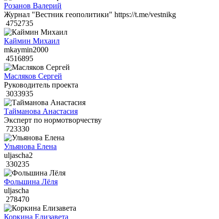
Розанов Валерий
Журнал "Вестник геополитики" https://t.me/vestnikg
4752735
Каймин Михаил
mkaymin2000
4516895
Масляков Сергей
Руководитель проекта
3033935
Тайманова Анастасия
Эксперт по нормотворчеству
723330
Ульянова Елена
uljascha2
330235
Фольшина Лёля
uljascha
278470
Коркина Елизавета