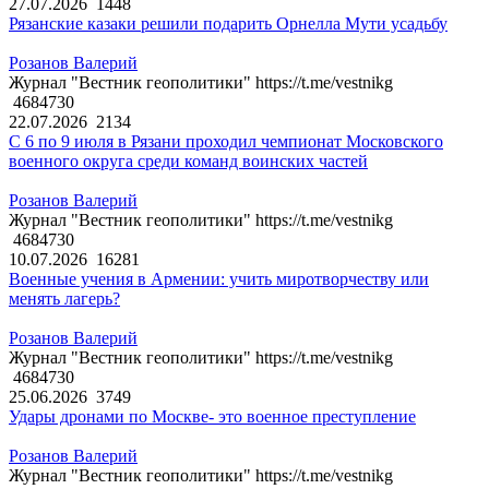
27.07.2026
1448
Рязанские казаки решили подарить Орнелла Мути усадьбу
Розанов Валерий
Журнал "Вестник геополитики" https://t.me/vestnikg
4684730
22.07.2026
2134
С 6 по 9 июля в Рязани проходил чемпионат Московского
военного округа среди команд воинских частей
Розанов Валерий
Журнал "Вестник геополитики" https://t.me/vestnikg
4684730
10.07.2026
16281
Военные учения в Армении: учить миротворчеству или
менять лагерь?
Розанов Валерий
Журнал "Вестник геополитики" https://t.me/vestnikg
4684730
25.06.2026
3749
Удары дронами по Москве- это военное преступление
Розанов Валерий
Журнал "Вестник геополитики" https://t.me/vestnikg