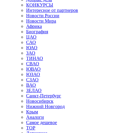
КОНКУРСЫ
Интересное от партнеров
Новости России
Новости Мира
Африка
Биография
ЦАО
САО
ЮАО
ЗАО
ТИНАО
СВАО
ЮВАО
ЮЗАО
СЗАО
ВАО
ЗЕЛАО
Санкт-Петербург
Новосибирск
Нижний Новгород
Крым
Аналоги
Самое дешевое
TOP