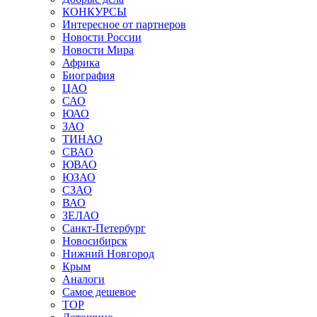
КОНКУРСЫ
Интересное от партнеров
Новости России
Новости Мира
Африка
Биография
ЦАО
САО
ЮАО
ЗАО
ТИНАО
СВАО
ЮВАО
ЮЗАО
СЗАО
ВАО
ЗЕЛАО
Санкт-Петербург
Новосибирск
Нижний Новгород
Крым
Аналоги
Самое дешевое
TOP