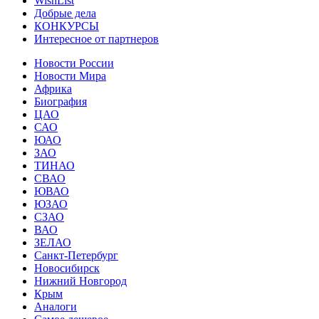
WishList
Добрые дела
КОНКУРСЫ
Интересное от партнеров
Новости России
Новости Мира
Африка
Биография
ЦАО
САО
ЮАО
ЗАО
ТИНАО
СВАО
ЮВАО
ЮЗАО
СЗАО
ВАО
ЗЕЛАО
Санкт-Петербург
Новосибирск
Нижний Новгород
Крым
Аналоги