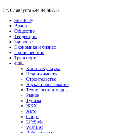
Пт, 07 августа
€94.84
$82.17
SmartCity
Власть
Общество
Тенденции
Здоровье
Экономика и бизнес
Происшествия
Транспорт
ещё...
Кино и Культура
Недвижимость
Строительство
Наука и образование
Технологии и медиа
Рынок
Туризм
ЖКХ
Авто
Спорт
LifeStyle
WishList
Добрые дела