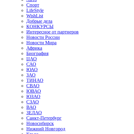
Спорт
LifeStyle
WishList
Добрые дела
КОНКУРСЫ
Интересное от партнеров
Новости России
Новости Мира
Африка
Биография
ЦАО
САО
ЮАО
ЗАО
ТИНАО
СВАО
ЮВАО
ЮЗАО
СЗАО
ВАО
ЗЕЛАО
Санкт-Петербург
Новосибирск
Нижний Новгород