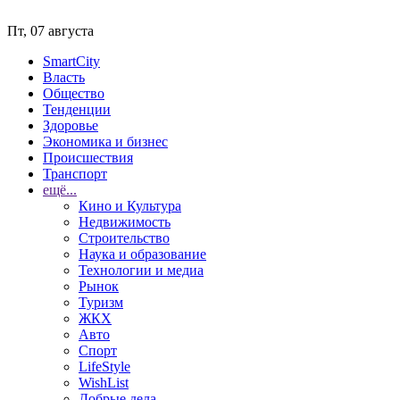
Пт, 07 августа
SmartCity
Власть
Общество
Тенденции
Здоровье
Экономика и бизнес
Происшествия
Транспорт
ещё...
Кино и Культура
Недвижимость
Строительство
Наука и образование
Технологии и медиа
Рынок
Туризм
ЖКХ
Авто
Спорт
LifeStyle
WishList
Добрые дела