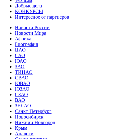
WishList
Добрые дела
КОНКУРСЫ
Интересное от партнеров
Новости России
Новости Мира
Африка
Биография
ЦАО
САО
ЮАО
ЗАО
ТИНАО
СВАО
ЮВАО
ЮЗАО
СЗАО
ВАО
ЗЕЛАО
Санкт-Петербург
Новосибирск
Нижний Новгород
Крым
Аналоги