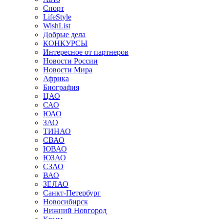
Спорт
LifeStyle
WishList
Добрые дела
КОНКУРСЫ
Интересное от партнеров
Новости России
Новости Мира
Африка
Биография
ЦАО
САО
ЮАО
ЗАО
ТИНАО
СВАО
ЮВАО
ЮЗАО
СЗАО
ВАО
ЗЕЛАО
Санкт-Петербург
Новосибирск
Нижний Новгород