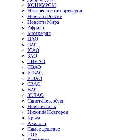
КОНКУРСЫ
Интересное от партнеров
Новости России
Новости Мира
Африка
Биография
ЦАО
САО
ЮАО
ЗАО
ТИНАО
СВАО
ЮВАО
ЮЗАО
СЗАО
ВАО
ЗЕЛАО
Санкт-Петербург
Новосибирск
Нижний Новгород
Крым
Аналоги
Самое дешевое
TOP