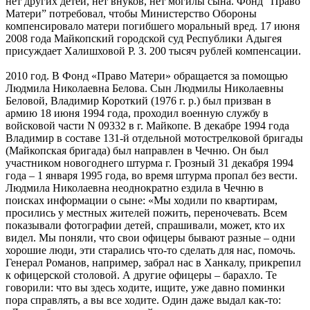
нет других детей, нет внуков, нет могилы сына. Фонд “Право
Матери” потребовал, чтобы Министерство Обороны
компенсировало матери погибшего моральный вред. 17 июня
2008 года Майкопский городской суд Республики Адыгея
присуждает Халишховой Р. З. 200 тысяч рублей компенсации.
2010 год. В Фонд «Право Матери» обращается за помощью
Людмила Николаевна Белова. Сын Людмилы Николаевны
Беловой, Владимир Короткий (1976 г. р.) был призван в
армию 18 июня 1994 года, проходил военную службу в
войсковой части N 09332 в г. Майкопе. В декабре 1994 года
Владимир в составе 131-й отдельной мотострелковой бригады
(Майкопская бригада) был направлен в Чечню. Он был
участником новогоднего штурма г. Грозный 31 декабря 1994
года – 1 января 1995 года, во время штурма пропал без вести.
Людмила Николаевна неоднократно ездила в Чечню в
поисках информации о сыне: «Мы ходили по квартирам,
просились у местных жителей пожить, переночевать. Всем
показывали фотографии детей, спрашивали, может, кто их
видел. Мы поняли, что свои офицеры бывают разные – одни
хорошие люди, эти старались что-то сделать для нас, помочь.
Генерал Романов, например, забрал нас в Ханкалу, прикрепил
к офицерской столовой. А другие офицеры – барахло. Те
говорили: что вы здесь ходите, ищите, уже давно поминки
пора справлять, а вы все ходите. Один даже выдал как-то: