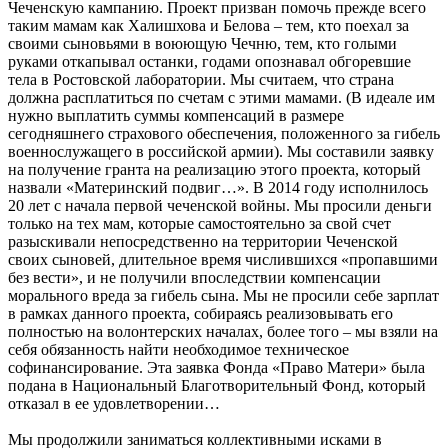
Чеченскую кампанию. Проект призван помочь прежде всего
таким мамам как Халишхова и Белова – тем, кто поехал за
своими сыновьями в воюющую Чечню, тем, кто голыми
руками откапывал останки, годами опознавал обгоревшие
тела в Ростовской лаборатории. Мы считаем, что страна
должна расплатиться по счетам с этими мамами. (В идеале им
нужно выплатить суммы компенсаций в размере
сегодняшнего страхового обеспечения, положенного за гибель
военнослужащего в российской армии). Мы составили заявку
на получение гранта на реализацию этого проекта, который
назвали «Материнский подвиг…». В 2014 году исполнилось
20 лет с начала первой чеченской войны. Мы просили деньги
только на тех мам, которые самостоятельно за свой счет
разыскивали непосредственно на территории Чеченской
своих сыновей, длительное время числившихся «пропавшими
без вести», и не получили впоследствии компенсации
морального вреда за гибель сына. Мы не просили себе зарплат
в рамках данного проекта, собираясь реализовывать его
полностью на волонтерских началах, более того – мы взяли на
себя обязанность найти необходимое техническое
софинансирование. Эта заявка Фонда «Право Матери» была
подана в Национальный Благотворительный Фонд, который
отказал в ее удовлетворении…
Мы продолжили заниматься коллективными исками в