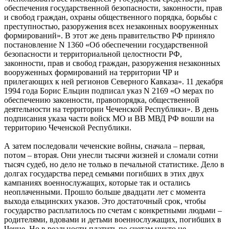
обеспечения государственной безопасности, законности, прав
и свобод граждан, охраны общественного порядка, борьбы с
преступностью, разоружения всех незаконных вооруженных
формирований». В этот же день правительство РФ приняло
постановление N 1360 «Об обеспечении государственной
безопасности и территориальной целостности РФ,
законности, прав и свобод граждан, разоружения незаконных
вооруженных формирований на территории ЧР и
прилегающих к ней регионов Северного Кавказа». 11 декабря
1994 года Борис Ельцин подписал указ N 2169 «О мерах по
обеспечению законности, правопорядка, общественной
деятельности на территории Чеченской Республики». В день
подписания указа части войск МО и ВВ МВД РФ вошли на
территорию Чеченской Республики.
А затем последовали чеченские войны, сначала – первая,
потом – вторая. Они унесли тысячи жизней и сломали сотни
тысяч судеб, но дело не только в печальной статистике. Дело в
долгах государства перед семьями погибших в этих двух
кампаниях военнослужащих, которые так и остались
неоплаченными. Прошло больше двадцати лет с момента
выхода ельцинских указов. Это достаточный срок, чтобы
государство расплатилось по счетам с конкретными людьми –
родителями, вдовами и детьми военнослужащих, погибших в
Чечне. Но в реальности платить по счетам никто не