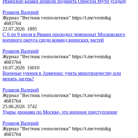
Рязанские казаки решили подарить Орнелла Мути усадьбу
Розанов Валерий
Журнал "Вестник геополитики" https://t.me/vestnikg
4683764
22.07.2026
1895
С 6 по 9 июля в Рязани проходил чемпионат Московского
военного округа среди команд воинских частей
Розанов Валерий
Журнал "Вестник геополитики" https://t.me/vestnikg
4683764
10.07.2026
16010
Военные учения в Армении: учить миротворчеству или
менять лагерь?
Розанов Валерий
Журнал "Вестник геополитики" https://t.me/vestnikg
4683764
25.06.2026
3742
Удары дронами по Москве- это военное преступление
Розанов Валерий
Журнал "Вестник геополитики" https://t.me/vestnikg
4683764