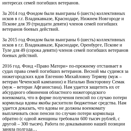
интересах семей погибших ветеранов.
За 2014 год Фондом были выиграны 6 (шесть) коллективных
исков в г.г. Владикавказе, Краснодаре, Нижнем Новгороде и
Пскове для 39 (тридцати девяти) членов семей погибших
ветеранов боевых действий.
За 2015 год Фондом были выиграны 6 (шесть) коллективных
исков в г.г. Владикавказе, Краснодаре, Оренбурге, Пскове и
Туле для 49 (сорока девяти) членов семей погибших ветеранов
боевых действий.
2016 год. Фонд «Право Матери» по-прежнему отстаивает в
судах права семей погибших ветеранов. Весной мы судимся за
нижегородских вдов Евгению Михайловну Теряеву (муж –
ветеран Чеченской кампании) и Наталью Викторовну Семак
(муж – ветеран Афганистана). Нам удается защитить их от
абсурдного обвинения областного нижегородского
военкомата, что в форме получения пенсий по случаю потери
кормильца вдовы якобы расхитили бюджетные средства. Нам
удается доказать, что вдовы не должны военкомату
выплачивать свои пенсии по случаю потери кормильца
обратно (с одной женщины требовали 600 тысяч рублей, с
другой – 300 тысяч). Работа по доказыванию нашей позиции
заняла полгода…