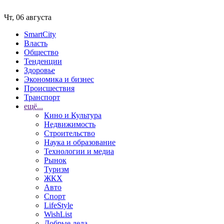
Чт, 06 августа
SmartCity
Власть
Общество
Тенденции
Здоровье
Экономика и бизнес
Происшествия
Транспорт
ещё...
Кино и Культура
Недвижимость
Строительство
Наука и образование
Технологии и медиа
Рынок
Туризм
ЖКХ
Авто
Спорт
LifeStyle
WishList
Добрые дела