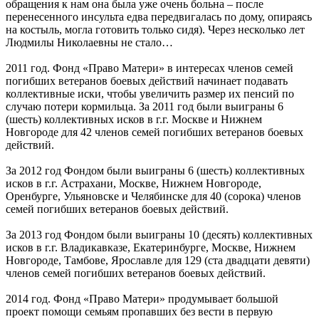
обращения к нам она была уже очень больна – после
перенесенного инсульта едва передвигалась по дому, опираясь
на костыль, могла готовить только сидя). Через несколько лет
Людмилы Николаевны не стало…
2011 год. Фонд «Право Матери» в интересах членов семей
погибших ветеранов боевых действий начинает подавать
коллективные иски, чтобы увеличить размер их пенсий по
случаю потери кормильца. За 2011 год были выиграны 6
(шесть) коллективных исков в г.г. Москве и Нижнем
Новгороде для 42 членов семей погибших ветеранов боевых
действий.
За 2012 год Фондом были выиграны 6 (шесть) коллективных
исков в г.г. Астрахани, Москве, Нижнем Новгороде,
Оренбурге, Ульяновске и Челябинске для 40 (сорока) членов
семей погибших ветеранов боевых действий.
За 2013 год Фондом были выиграны 10 (десять) коллективных
исков в г.г. Владикавказе, Екатеринбурге, Москве, Нижнем
Новгороде, Тамбове, Ярославле для 129 (ста двадцати девяти)
членов семей погибших ветеранов боевых действий.
2014 год. Фонд «Право Матери» продумывает большой
проект помощи семьям пропавших без вести в первую