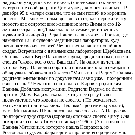
надеждой увидеть сына, не зная, (а военкомат так ничего
матери и не сообщал), что Димы уже давно нет в живых... В
декабре 95 г. матери сказали, что ее сын погиб, но хоронить
нечего... Мы можем только догадываться, как пережили эту
новость две осиротевшие женщины: мать Димы и его 12-
летняя сестра Таня (Дима был в их семье единственным
мужчиной и опорой). Вера Павловна выезжает в Ростов, где
находится 124-я судебно-медицинская лаборатория, куда
начинают свозить со всей Чечни трупы наших погибших
солдат. Встречается с начальником лаборатории Щербаковым.
Он показывает Вере Павловне трупы, среди которых, по его
словам "скорее всего есть Ваш сын". На одном из тел, на
которое Вера Павловна обратила внимание, она неожиданно
обнаружила обожженный жетон "Митькиных Вадим". Однако
родители Митькиных по документам давно уже... похоронили
своего сына!!! Некрасова поехала в г. Киров к родителям
Вадима. Добилась эксгумации. Родители Вадима не были
против. (Мама Вадима сказала, что у нее сразу было
предчувствие, что хоронит не своего...) По результатам
эксгумации (при похоронах "Вадима" гроб не вскрывали),
мама Митькиных НЕ не опознала своего сына. А Некрасова
по второму зубу справа (коронка) опознала своего Диму. Она
похоронила сына в Тюмени в январе 1996 г. (А настоящего
Вадима Митькиных, которого нашла Некрасова, из
Ростовской судмедлаборатории отправили его родителям на