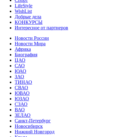
Спорт
LifeStyle
WishList
Добрые дела
КОНКУРСЫ
Интересное от партнеров
Новости России
Новости Мира
Африка
Биография
ЦАО
САО
ЮАО
ЗАО
ТИНАО
СВАО
ЮВАО
ЮЗАО
СЗАО
ВАО
ЗЕЛАО
Санкт-Петербург
Новосибирск
Нижний Новгород