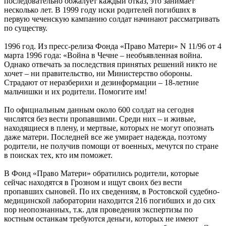
последовательно обжалует каждый отказ, это занимает
несколько лет. В 1999 году иски родителей погибших в
первую чеченскую кампанию солдат начинают рассматривать
по существу.
1996 год. Из пресс-релиза Фонда «Право Матери» N 11/96 от 4
марта 1996 года: «Война в Чечне – необъявленная война.
Однако отвечать за последствия принятых решений никто не
хочет – ни правительство, ни Министерство обороны.
Страдают от неразберихи и дезинформации – 18-летние
мальчишки и их родители. Помогите им!
По официальным данным около 600 солдат на сегодня
числятся без вести пропавшими. Среди них – и живые,
находящиеся в плену, и мертвые, которых не могут опознать
даже матери. Последней все же умирает надежда, поэтому
родители, не получив помощи от военных, мечутся по стране
в поисках тех, кто им поможет.
В Фонд «Право Матери» обратились родители, которые
сейчас находятся в Грозном и ищут своих без вести
пропавших сыновей. По их сведениям, в Ростовской судебно-
медицинской лаборатории находится 216 погибших и до сих
пор неопознанных, т.к. для проведения экспертизы по
костным останкам требуются деньги, которых не имеют