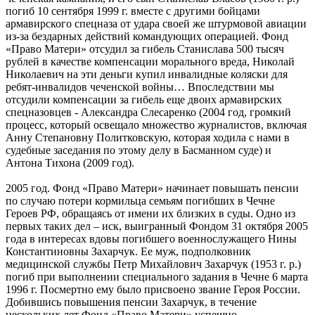
погиб 10 сентября 1999 г. вместе с другими бойцами
армавирского спецназа от удара своей же штурмовой авиации
из-за бездарных действий командующих операцией. Фонд
«Право Матери» отсудил за гибель Станислава 500 тысяч
рублей в качестве компенсации морального вреда, Николай
Николаевич на эти деньги купил инвалидные коляски для
ребят-инвалидов чеченской войны… Впоследствии мы
отсудили компенсации за гибель еще двоих армавирских
спецназовцев - Александра Слесаренко (2004 год, громкий
процесс, который освещало множество журналистов, включая
Анну Степановну Политковскую, которая ходила с нами в
судебные заседания по этому делу в Басманном суде) и
Антона Тихона (2009 год).
2005 год. Фонд «Право Матери» начинает повышать пенсии
по случаю потери кормильца семьям погибших в Чечне
Героев РФ, обращаясь от имени их близких в суды. Одно из
первых таких дел – иск, выигранный Фондом 31 октября 2005
года в интересах вдовы погибшего военнослужащего Нины
Константиновны Захарчук. Ее муж, подполковник
медицинской службы Петр Михайлович Захарчук (1953 г. р.)
погиб при выполнении специального задания в Чечне 6 марта
1996 г. Посмертно ему было присвоено звание Героя России.
Добившись повышения пенсии Захарчук, в течение
нескольких лет Фонд «Право Матери» успешно