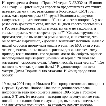
Из пресс-релиза Фонда «Право Матери» N 82/332 от 15 июня
2000 года: «Юрист Фонда спросила представителя ответчика,
известно ли ему, что, разыскивая в Ростовской СМЛ труп
сына, мать просмотрела 374 трупа? Болонина коршуном
кинулась защищать военного: “Я снимаю этот вопрос. А у вас
разве есть доказательства, что все 10 дней своего пребывания
в Ростове Некрасова, зайдя в морг, из него не выходила, а
только и делала, что смотрела трупы?” “Сколько трупов она
просмотрела, не выходит за рамки закона, я не считаю, что
было что-то нарушено”, - добавил лейтенант Логинов. Далее с
нашей стороны прозвучала мысль о том, что МО, зная о том,
что его деятельность связана с риском для жизни тех, кому
приходится выполнять его задания, могло бы собрать заранее
необходимый идентификационный материал. “Какой это
материал? - спросила судья. “Генетический, ваша честь...” “Где
написано, что так должно быть?” В удовлетворении иска
матери Димы Тюрина было отказано. И Фонд продолжил
борьбу.
19 марта 2001 года в Нижнем Новгороде состоялись похороны
Сережи Тумаева. Любовь Ивановна добивалась права
похоронить тело погибшего в январе 1995 года в Грозном
сына, 6 (!) лет. Ее история – история про перепутанные тела
погибших в одном бою сослуживцев, вылилась в шесть лет
ада для матери погибшего. На какой-то момент Любовь