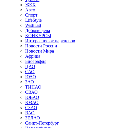
ЖКХ
Авто
Спорт
LifeStyle
WishList
Добрые дела
КОНКУРСЫ
Интересное от партнеров
Новости России
Новости Мира
Африка
Биография
ЦАО
САО
ЮАО
ЗАО
ТИНАО
СВАО
ЮВАО
ЮЗАО
СЗАО
ВАО
ЗЕЛАО
Санкт-Петербург