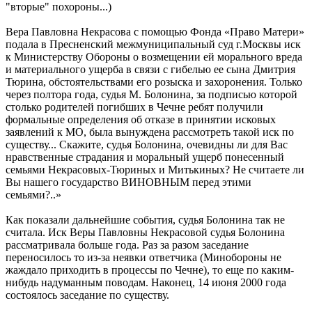
"вторые" похороны...)
Вера Павловна Некрасова с помощью Фонда «Право Матери»
подала в Пресненский межмуниципальный суд г.Москвы иск
к Министерству Обороны о возмещении ей морального вреда
и материального ущерба в связи с гибелью ее сына Дмитрия
Тюрина, обстоятельствами его розыска и захоронения. Только
через полтора года, судья М. Болонина, за подписью которой
столько родителей погибших в Чечне ребят получили
формальные определения об отказе в принятии исковых
заявлений к МО, была вынуждена рассмотреть такой иск по
существу... Скажите, судья Болонина, очевидны ли для Вас
нравственные страдания и моральный ущерб понесенный
семьями Некрасовых-Тюриных и Митькиных? Не считаете ли
Вы нашего государство ВИНОВНЫМ перед этими
семьями?..»
Как показали дальнейшие события, судья Болонина так не
считала. Иск Веры Павловны Некрасовой судья Болонина
рассматривала больше года. Раз за разом заседание
переносилось то из-за неявки ответчика (Минобороны не
жаждало приходить в процессы по Чечне), то еще по каким-
нибудь надуманным поводам. Наконец, 14 июня 2000 года
состоялось заседание по существу.