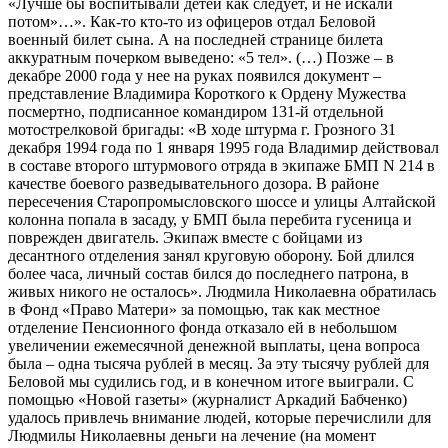
«Лучше бы воспитывали детей как следует, и не искали
потом»…». Как-то кто-то из офицеров отдал Беловой
военный билет сына. А на последней странице билета
аккуратным почерком выведено: «5 тел». (…) Позже – в
декабре 2000 года у нее на руках появился документ –
представление Владимира Короткого к Ордену Мужества
посмертно, подписанное командиром 131-й отдельной
мотострелковой бригады: «В ходе штурма г. Грозного 31
декабря 1994 года по 1 января 1995 года Владимир действовал
в составе второго штурмового отряда в экипаже БМП N 214 в
качестве боевого разведывательного дозора. В районе
пересечения Старопромысловского шоссе и улицы Алтайской
колонна попала в засаду, у БМП была перебита гусеница и
поврежден двигатель. Экипаж вместе с бойцами из
десантного отделения занял круговую оборону. Бой длился
более часа, личный состав бился до последнего патрона, в
живых никого не осталось». Людмила Николаевна обратилась
в Фонд «Право Матери» за помощью, так как местное
отделение Пенсионного фонда отказало ей в небольшом
увеличении ежемесячной денежной выплаты, цена вопроса
была – одна тысяча рублей в месяц. За эту тысячу рублей для
Беловой мы судились год, и в конечном итоге выиграли. С
помощью «Новой газеты» (журналист Аркадий Бабченко)
удалось привлечь внимание людей, которые перечислили для
Людмилы Николаевны деньги на лечение (на момент