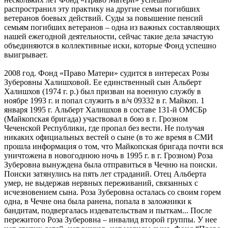
распространил эту практику на другие семьи погибших
ветеранов боевых действий. Суды за повышение пенсий
семьям погибших ветеранов – одна из важных составляющих
нашей ежегодной деятельности, сейчас такие дела зачастую
объединяются в коллективные иски, которые Фонд успешно
выигрывает.
2008 год. Фонд «Право Матери» судится в интересах Розы
Зуберовны Халишховой. Ее единственный сын Альберт
Халишхов (1974 г. р.) был призван на военную службу в
ноябре 1993 г. и попал служить в в/ч 09332 в г. Майкоп. 1
января 1995 г. Альберт Халишхов в составе 131-й ОМСБр
(Майкопская бригада) участвовал в бою в г. Грозном
Чеченской Республики, где пропал без вести. Не получая
никаких официальных вестей о сыне (в то же время в СМИ
прошла информация о том, что Майкопская бригада почти вся
уничтожена в новогоднюю ночь в 1995 г. в г. Грозном) Роза
Зуберовна вынуждена была отправиться в Чечню на поиски.
Поиски затянулись на пять лет страданий. Отец Альберта
умер, не выдержав нервных переживаний, связанных с
исчезновением сына. Роза Зуберовна осталась со своим горем
одна, в Чечне она была ранена, попала в заложники к
бандитам, подвергалась издевательствам и пыткам... После
пережитого Роза Зуберовна – инвалид второй группы. У нее