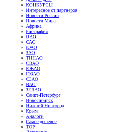
КОНКУРСЫ
Интересное от партнеров
Новости России
Новости Мира
Африка
Биография
ЦАО
САО
ЮАО
ЗАО
ТИНАО
СВАО
ЮВАО
ЮЗАО
СЗАО
ВАО
ЗЕЛАО
Санкт-Петербург
Новосибирск
Нижний Новгород
Крым
Аналоги
Самое дешевое
TOP