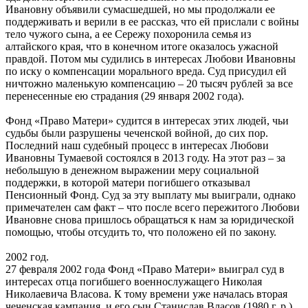
Ивановну объявили сумасшедшей, но мы продолжали ее
поддерживать и верили в ее рассказ, что ей прислали с войны
тело чужого сына, а ее Сережу похоронила семья из
алтайского края, что в конечном итоге оказалось ужасной
правдой. Потом мы судились в интересах Любови Ивановны
по иску о компенсации морального вреда. Суд присудил ей
ничтожно маленькую компенсацию – 20 тысяч рублей за все
перенесенные ею страдания (29 января 2002 года).
Фонд «Право Матери» судится в интересах этих людей, чьи
судьбы были разрушены чеченской войной, до сих пор.
Последний наш судебный процесс в интересах Любови
Ивановны Тумаевой состоялся в 2013 году. На этот раз – за
небольшую в денежном выражении меру социальной
поддержки, в которой матери погибшего отказывал
Пенсионный Фонд. Суд за эту выплату мы выиграли, однако
примечателен сам факт – что после всего пережитого Любови
Ивановне снова пришлось обращаться к нам за юридической
помощью, чтобы отсудить то, что положено ей по закону.
2002 год.
27 февраля 2002 года Фонд «Право Матери» выиграл суд в
интересах отца погибшего военнослужащего Николая
Николаевича Власова. К тому времени уже началась вторая
чеченская кампания, и его сын Станислав Власов (1980 г. р.)