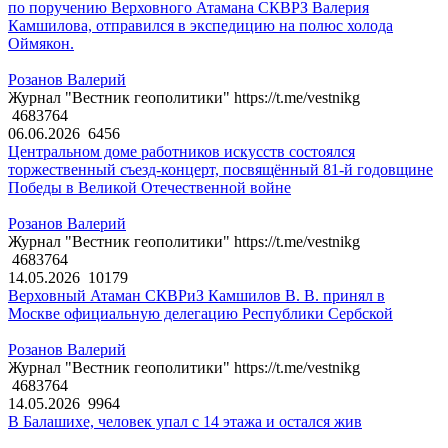
по поручению Верховного Атамана СКВРЗ Валерия
Камшилова, отправился в экспедицию на полюс холода
Оймякон.
Розанов Валерий
Журнал "Вестник геополитики" https://t.me/vestnikg
4683764
06.06.2026
6456
Центральном доме работников искусств состоялся
торжественный съезд-концерт, посвящённый 81-й годовщине
Победы в Великой Отечественной войне
Розанов Валерий
Журнал "Вестник геополитики" https://t.me/vestnikg
4683764
14.05.2026
10179
Верховный Атаман СКВРиЗ Камшилов В. В. принял в
Москве официальную делегацию Республики Сербской
Розанов Валерий
Журнал "Вестник геополитики" https://t.me/vestnikg
4683764
14.05.2026
9964
В Балашихе, человек упал с 14 этажа и остался жив