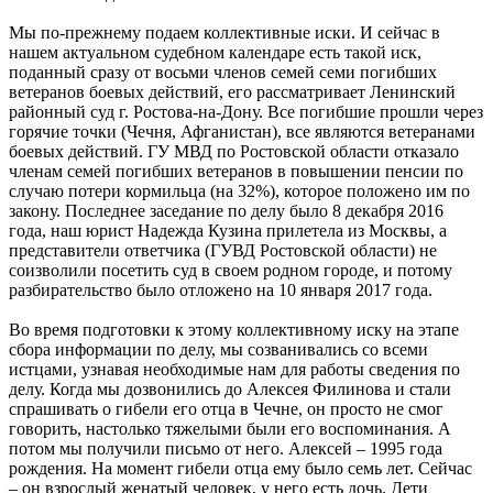
Мы по-прежнему подаем коллективные иски. И сейчас в
нашем актуальном судебном календаре есть такой иск,
поданный сразу от восьми членов семей семи погибших
ветеранов боевых действий, его рассматривает Ленинский
районный суд г. Ростова-на-Дону. Все погибшие прошли через
горячие точки (Чечня, Афганистан), все являются ветеранами
боевых действий. ГУ МВД по Ростовской области отказало
членам семей погибших ветеранов в повышении пенсии по
случаю потери кормильца (на 32%), которое положено им по
закону. Последнее заседание по делу было 8 декабря 2016
года, наш юрист Надежда Кузина прилетела из Москвы, а
представители ответчика (ГУВД Ростовской области) не
соизволили посетить суд в своем родном городе, и потому
разбирательство было отложено на 10 января 2017 года.
Во время подготовки к этому коллективному иску на этапе
сбора информации по делу, мы созванивались со всеми
истцами, узнавая необходимые нам для работы сведения по
делу. Когда мы дозвонились до Алексея Филинова и стали
спрашивать о гибели его отца в Чечне, он просто не смог
говорить, настолько тяжелыми были его воспоминания. А
потом мы получили письмо от него. Алексей – 1995 года
рождения. На момент гибели отца ему было семь лет. Сейчас
– он взрослый женатый человек, у него есть дочь. Дети