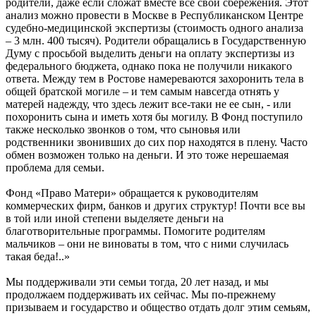
родители, даже если сложат вместе все свои сбережения. Этот
анализ можно провести в Москве в Республиканском Центре
судебно-медицинской экспертизы (стоимость одного анализа
– 3 млн. 400 тысяч). Родители обращались в Государственную
Думу с просьбой выделить деньги на оплату экспертизы из
федерального бюджета, однако пока не получили никакого
ответа. Между тем в Ростове намереваются захоронить тела в
общей братской могиле – и тем самым навсегда отнять у
матерей надежду, что здесь лежит все-таки не ее сын, - или
похоронить сына и иметь хотя бы могилу. В Фонд поступило
также несколько звонков о том, что сыновья или
родственники звонивших до сих пор находятся в плену. Часто
обмен возможен только на деньги. И это тоже нерешаемая
проблема для семьи.
Фонд «Право Матери» обращается к руководителям
коммерческих фирм, банков и других структур! Почти все вы
в той или иной степени выделяете деньги на
благотворительные программы. Помогите родителям
мальчиков – они не виноваты в том, что с ними случилась
такая беда!..»
Мы поддерживали эти семьи тогда, 20 лет назад, и мы
продолжаем поддерживать их сейчас. Мы по-прежнему
призываем и государство и общество отдать долг этим семьям,