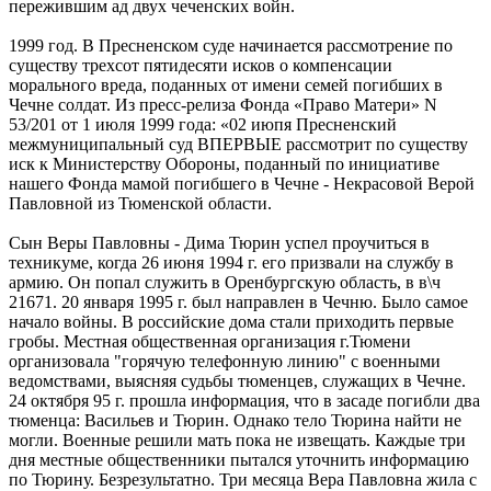
пережившим ад двух чеченских войн.
1999 год. В Пресненском суде начинается рассмотрение по
существу трехсот пятидесяти исков о компенсации
морального вреда, поданных от имени семей погибших в
Чечне солдат. Из пресс-релиза Фонда «Право Матери» N
53/201 от 1 июля 1999 года: «02 июпя Пресненский
межмуниципальный суд ВПЕРВЫЕ рассмотрит по существу
иск к Министерству Обороны, поданный по инициативе
нашего Фонда мамой погибшего в Чечне - Некрасовой Верой
Павловной из Тюменской области.
Сын Веры Павловны - Дима Тюрин успел проучиться в
техникуме, когда 26 июня 1994 г. его призвали на службу в
армию. Он попал служить в Оренбургскую область, в в\ч
21671. 20 января 1995 г. был направлен в Чечню. Было самое
начало войны. В российские дома стали приходить первые
гробы. Местная общественная организация г.Тюмени
организовала "горячую телефонную линию" с военными
ведомствами, выясняя судьбы тюменцев, служащих в Чечне.
24 октября 95 г. прошла информация, что в засаде погибли два
тюменца: Васильев и Тюрин. Однако тело Тюрина найти не
могли. Военные решили мать пока не извещать. Каждые три
дня местные общественники пытался уточнить информацию
по Тюрину. Безрезультатно. Три месяца Вера Павловна жила с