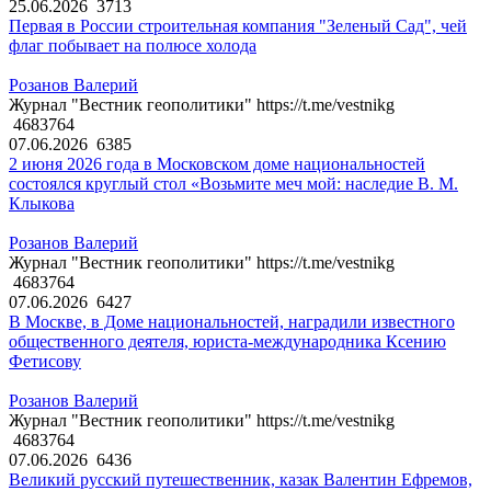
25.06.2026
3713
Первая в России строительная компания "Зеленый Сад", чей
флаг побывает на полюсе холода
Розанов Валерий
Журнал "Вестник геополитики" https://t.me/vestnikg
4683764
07.06.2026
6385
2 июня 2026 года в Московском доме национальностей
состоялся круглый стол «Возьмите меч мой: наследие В. М.
Клыкова
Розанов Валерий
Журнал "Вестник геополитики" https://t.me/vestnikg
4683764
07.06.2026
6427
В Москве, в Доме национальностей, наградили известного
общественного деятеля, юриста-международника Ксению
Фетисову
Розанов Валерий
Журнал "Вестник геополитики" https://t.me/vestnikg
4683764
07.06.2026
6436
Великий русский путешественник, казак Валентин Ефремов,