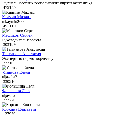
Журнал "Вестник геополитики" https://t.me/vestnikg
4751550
Каймин Михаил
mkaymin2000
4511150
Масляков Сергей
Руководитель проекта
3031970
Тайманова Анастасия
Эксперт по нормотворчеству
722105
Ульянова Елена
uljascha2
330210
Фольшина Лёля
uljascha
277770
Коркина Елизавета
127930