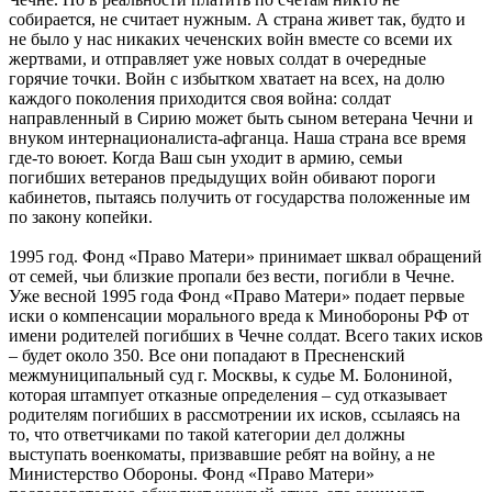
собирается, не считает нужным. А страна живет так, будто и
не было у нас никаких чеченских войн вместе со всеми их
жертвами, и отправляет уже новых солдат в очередные
горячие точки. Войн с избытком хватает на всех, на долю
каждого поколения приходится своя война: солдат
направленный в Сирию может быть сыном ветерана Чечни и
внуком интернационалиста-афганца. Наша страна все время
где-то воюет. Когда Ваш сын уходит в армию, семьи
погибших ветеранов предыдущих войн обивают пороги
кабинетов, пытаясь получить от государства положенные им
по закону копейки.
1995 год. Фонд «Право Матери» принимает шквал обращений
от семей, чьи близкие пропали без вести, погибли в Чечне.
Уже весной 1995 года Фонд «Право Матери» подает первые
иски о компенсации морального вреда к Минобороны РФ от
имени родителей погибших в Чечне солдат. Всего таких исков
– будет около 350. Все они попадают в Пресненский
межмуниципальный суд г. Москвы, к судье М. Болониной,
которая штампует отказные определения – суд отказывает
родителям погибших в рассмотрении их исков, ссылаясь на
то, что ответчиками по такой категории дел должны
выступать военкоматы, призвавшие ребят на войну, а не
Министерство Обороны. Фонд «Право Матери»