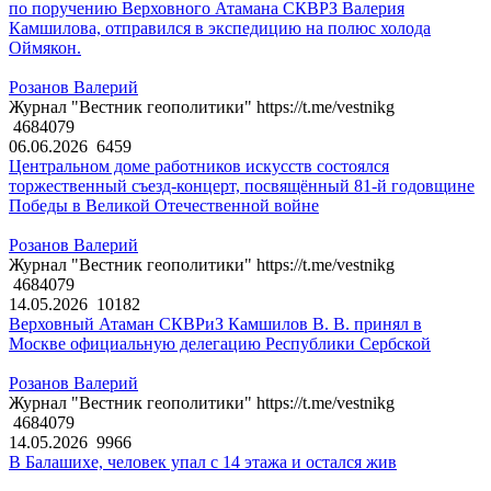
по поручению Верховного Атамана СКВРЗ Валерия
Камшилова, отправился в экспедицию на полюс холода
Оймякон.
Розанов Валерий
Журнал "Вестник геополитики" https://t.me/vestnikg
4684079
06.06.2026
6459
Центральном доме работников искусств состоялся
торжественный съезд-концерт, посвящённый 81-й годовщине
Победы в Великой Отечественной войне
Розанов Валерий
Журнал "Вестник геополитики" https://t.me/vestnikg
4684079
14.05.2026
10182
Верховный Атаман СКВРиЗ Камшилов В. В. принял в
Москве официальную делегацию Республики Сербской
Розанов Валерий
Журнал "Вестник геополитики" https://t.me/vestnikg
4684079
14.05.2026
9966
В Балашихе, человек упал с 14 этажа и остался жив