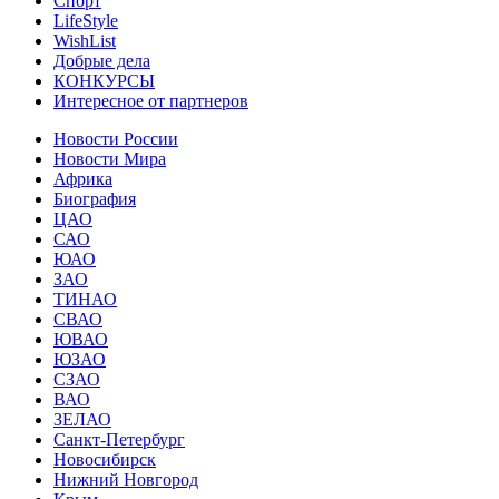
Спорт
LifeStyle
WishList
Добрые дела
КОНКУРСЫ
Интересное от партнеров
Новости России
Новости Мира
Африка
Биография
ЦАО
САО
ЮАО
ЗАО
ТИНАО
СВАО
ЮВАО
ЮЗАО
СЗАО
ВАО
ЗЕЛАО
Санкт-Петербург
Новосибирск
Нижний Новгород