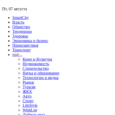
Пт, 07 августа
SmartCity
Власть
Общество
Тенденции
Здоровье
Экономика и бизнес
Происшествия
Транспорт
ещё...
Кино и Культура
Недвижимость
Строительство
Наука и образование
Технологии и медиа
Рынок
Туризм
ЖКХ
Авто
Спорт
LifeStyle
WishList
Добрые дела