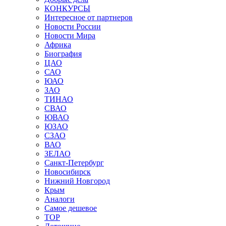
КОНКУРСЫ
Интересное от партнеров
Новости России
Новости Мира
Африка
Биография
ЦАО
САО
ЮАО
ЗАО
ТИНАО
СВАО
ЮВАО
ЮЗАО
СЗАО
ВАО
ЗЕЛАО
Санкт-Петербург
Новосибирск
Нижний Новгород
Крым
Аналоги
Самое дешевое
TOP