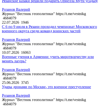
Рязанские казаки решили подарить Орнелла Мути усадьбу
Розанов Валерий
Журнал "Вестник геополитики" https://t.me/vestnikg
4684079
22.07.2026
1946
С 6 по 9 июля в Рязани проходил чемпионат Московского
военного округа среди команд воинских частей
Розанов Валерий
Журнал "Вестник геополитики" https://t.me/vestnikg
4684079
10.07.2026
16063
Военные учения в Армении: учить миротворчеству или
менять лагерь?
Розанов Валерий
Журнал "Вестник геополитики" https://t.me/vestnikg
4684079
25.06.2026
3745
Удары дронами по Москве- это военное преступление
Розанов Валерий
Журнал "Вестник геополитики" https://t.me/vestnikg
4684079