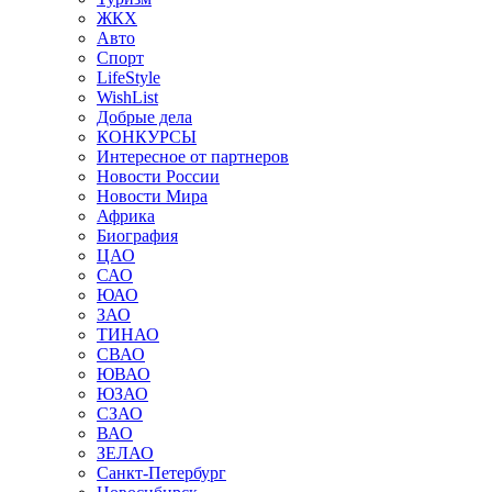
ЖКХ
Авто
Спорт
LifeStyle
WishList
Добрые дела
КОНКУРСЫ
Интересное от партнеров
Новости России
Новости Мира
Африка
Биография
ЦАО
САО
ЮАО
ЗАО
ТИНАО
СВАО
ЮВАО
ЮЗАО
СЗАО
ВАО
ЗЕЛАО
Санкт-Петербург