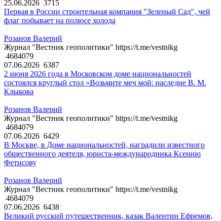
25.06.2026
3715
Первая в России строительная компания "Зеленый Сад", чей
флаг побывает на полюсе холода
Розанов Валерий
Журнал "Вестник геополитики" https://t.me/vestnikg
4684079
07.06.2026
6387
2 июня 2026 года в Московском доме национальностей
состоялся круглый стол «Возьмите меч мой: наследие В. М.
Клыкова
Розанов Валерий
Журнал "Вестник геополитики" https://t.me/vestnikg
4684079
07.06.2026
6429
В Москве, в Доме национальностей, наградили известного
общественного деятеля, юриста-международника Ксению
Фетисову
Розанов Валерий
Журнал "Вестник геополитики" https://t.me/vestnikg
4684079
07.06.2026
6438
Великий русский путешественник, казак Валентин Ефремов,