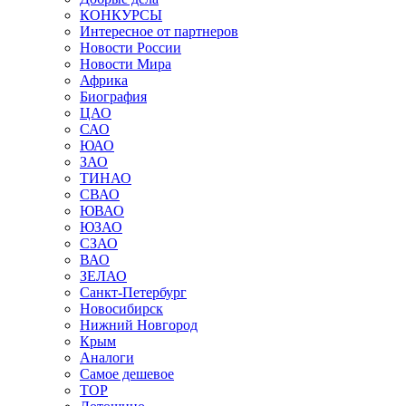
КОНКУРСЫ
Интересное от партнеров
Новости России
Новости Мира
Африка
Биография
ЦАО
САО
ЮАО
ЗАО
ТИНАО
СВАО
ЮВАО
ЮЗАО
СЗАО
ВАО
ЗЕЛАО
Санкт-Петербург
Новосибирск
Нижний Новгород
Крым
Аналоги
Самое дешевое
TOP