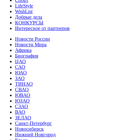
Спорт
LifeStyle
WishList
Добрые дела
КОНКУРСЫ
Интересное от партнеров
Новости России
Новости Мира
Африка
Биография
ЦАО
САО
ЮАО
ЗАО
ТИНАО
СВАО
ЮВАО
ЮЗАО
СЗАО
ВАО
ЗЕЛАО
Санкт-Петербург
Новосибирск
Нижний Новгород