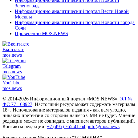
Информационно-аналитический портал Новости
Зеленограда
Информационно-аналитический портал Вести Новой
Москвы
Информационно-аналитический портал Новости города
Сочи
Проверенно MOS.NEWS
Вконтакте
mos.
news
Telegram
mos.
news
YouTube
mos.
news
© 2014-2026 Информационный портал «MOS NEWS».
ЭЛ №
ФС 77 - 68927
. Настоящий ресурс может содержать материалы
18+. Использование материалов издания - как вам угодно,
никаких претензий со стороны нашего СМИ не будет. Мнение
редакции может не совпадать с мнением авторов публикаций.
Контакты редакции:
+7 (495) 765-41-64
,
info@mos.news
Входит в состав Медиахолдинга "ТС.МЕДИА"