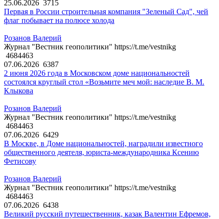
25.06.2026
3715
Первая в России строительная компания "Зеленый Сад", чей
флаг побывает на полюсе холода
Розанов Валерий
Журнал "Вестник геополитики" https://t.me/vestnikg
4684463
07.06.2026
6387
2 июня 2026 года в Московском доме национальностей
состоялся круглый стол «Возьмите меч мой: наследие В. М.
Клыкова
Розанов Валерий
Журнал "Вестник геополитики" https://t.me/vestnikg
4684463
07.06.2026
6429
В Москве, в Доме национальностей, наградили известного
общественного деятеля, юриста-международника Ксению
Фетисову
Розанов Валерий
Журнал "Вестник геополитики" https://t.me/vestnikg
4684463
07.06.2026
6438
Великий русский путешественник, казак Валентин Ефремов,