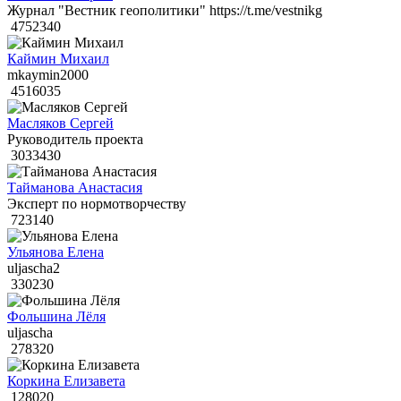
Журнал "Вестник геополитики" https://t.me/vestnikg
4752340
Каймин Михаил
mkaymin2000
4516035
Масляков Сергей
Руководитель проекта
3033430
Тайманова Анастасия
Эксперт по нормотворчеству
723140
Ульянова Елена
uljascha2
330230
Фольшина Лёля
uljascha
278320
Коркина Елизавета
128020