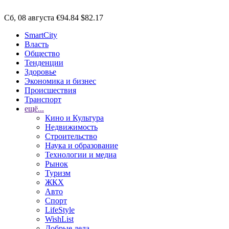
Сб, 08 августа
€94.84
$82.17
SmartCity
Власть
Общество
Тенденции
Здоровье
Экономика и бизнес
Происшествия
Транспорт
ещё...
Кино и Культура
Недвижимость
Строительство
Наука и образование
Технологии и медиа
Рынок
Туризм
ЖКХ
Авто
Спорт
LifeStyle
WishList
Добрые дела