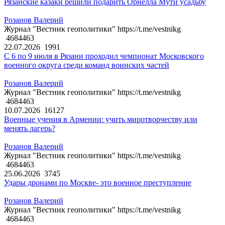
Рязанские казаки решили подарить Орнелла Мути усадьбу
Розанов Валерий
Журнал "Вестник геополитики" https://t.me/vestnikg
4684463
22.07.2026
1991
С 6 по 9 июля в Рязани проходил чемпионат Московского
военного округа среди команд воинских частей
Розанов Валерий
Журнал "Вестник геополитики" https://t.me/vestnikg
4684463
10.07.2026
16127
Военные учения в Армении: учить миротворчеству или
менять лагерь?
Розанов Валерий
Журнал "Вестник геополитики" https://t.me/vestnikg
4684463
25.06.2026
3745
Удары дронами по Москве- это военное преступление
Розанов Валерий
Журнал "Вестник геополитики" https://t.me/vestnikg
4684463