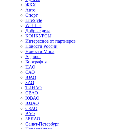
ЖКХ
Авто
Спорт
LifeStyle
WishList
Добрые дела
КОНКУРСЫ
Интересное от партнеров
Новости России
Новости Мира
Африка
Биография
ЦАО
САО
ЮАО
ЗАО
ТИНАО
СВАО
ЮВАО
ЮЗАО
СЗАО
ВАО
ЗЕЛАО
Санкт-Петербург