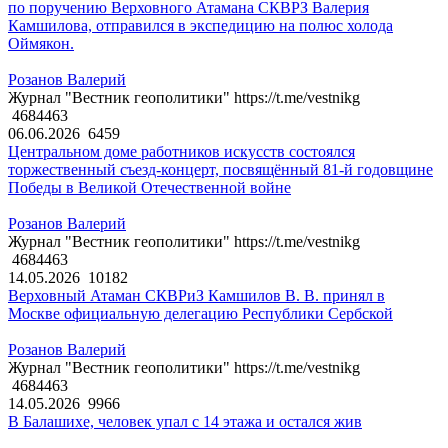
по поручению Верховного Атамана СКВРЗ Валерия
Камшилова, отправился в экспедицию на полюс холода
Оймякон.
Розанов Валерий
Журнал "Вестник геополитики" https://t.me/vestnikg
4684463
06.06.2026
6459
Центральном доме работников искусств состоялся
торжественный съезд-концерт, посвящённый 81-й годовщине
Победы в Великой Отечественной войне
Розанов Валерий
Журнал "Вестник геополитики" https://t.me/vestnikg
4684463
14.05.2026
10182
Верховный Атаман СКВРиЗ Камшилов В. В. принял в
Москве официальную делегацию Республики Сербской
Розанов Валерий
Журнал "Вестник геополитики" https://t.me/vestnikg
4684463
14.05.2026
9966
В Балашихе, человек упал с 14 этажа и остался жив