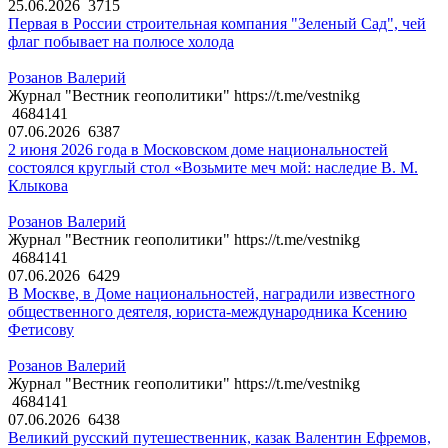
25.06.2026
3715
Первая в России строительная компания "Зеленый Сад", чей
флаг побывает на полюсе холода
Розанов Валерий
Журнал "Вестник геополитики" https://t.me/vestnikg
4684141
07.06.2026
6387
2 июня 2026 года в Московском доме национальностей
состоялся круглый стол «Возьмите меч мой: наследие В. М.
Клыкова
Розанов Валерий
Журнал "Вестник геополитики" https://t.me/vestnikg
4684141
07.06.2026
6429
В Москве, в Доме национальностей, наградили известного
общественного деятеля, юриста-международника Ксению
Фетисову
Розанов Валерий
Журнал "Вестник геополитики" https://t.me/vestnikg
4684141
07.06.2026
6438
Великий русский путешественник, казак Валентин Ефремов,