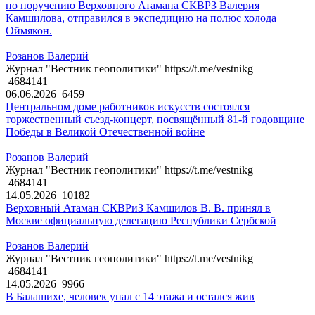
по поручению Верховного Атамана СКВРЗ Валерия
Камшилова, отправился в экспедицию на полюс холода
Оймякон.
Розанов Валерий
Журнал "Вестник геополитики" https://t.me/vestnikg
4684141
06.06.2026
6459
Центральном доме работников искусств состоялся
торжественный съезд-концерт, посвящённый 81-й годовщине
Победы в Великой Отечественной войне
Розанов Валерий
Журнал "Вестник геополитики" https://t.me/vestnikg
4684141
14.05.2026
10182
Верховный Атаман СКВРиЗ Камшилов В. В. принял в
Москве официальную делегацию Республики Сербской
Розанов Валерий
Журнал "Вестник геополитики" https://t.me/vestnikg
4684141
14.05.2026
9966
В Балашихе, человек упал с 14 этажа и остался жив