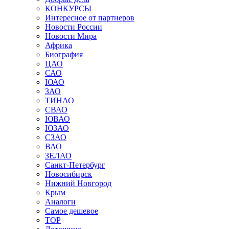
КОНКУРСЫ
Интересное от партнеров
Новости России
Новости Мира
Африка
Биография
ЦАО
САО
ЮАО
ЗАО
ТИНАО
СВАО
ЮВАО
ЮЗАО
СЗАО
ВАО
ЗЕЛАО
Санкт-Петербург
Новосибирск
Нижний Новгород
Крым
Аналоги
Самое дешевое
TOP