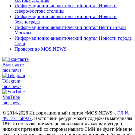
востока столицы
Информационно-аналитический портал Новости
северо-востока столицы
Информационно-аналитический портал Новости
Зеленограда
Информационно-аналитический портал Вести Новой
Москвы
Информационно-аналитический портал Новости города
Сочи
Проверенно MOS.NEWS
Вконтакте
mos.
news
Telegram
mos.
news
YouTube
mos.
news
© 2014-2026 Информационный портал «MOS NEWS».
ЭЛ №
ФС 77 - 68927
. Настоящий ресурс может содержать материалы
18+. Использование материалов издания - как вам угодно,
никаких претензий со стороны нашего СМИ не будет. Мнение
редакции может не совпадать с мнением авторов публикаций.