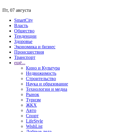
Пт, 07 августа
SmartCity
Власть
Общество
Тенденции
Здоровье
Экономика и бизнес
Происшествия
Транспорт
ещё...
Кино и Культура
Недвижимость
Строительство
Наука и образование
Технологии и медиа
Рынок
Туризм
ЖКХ
Авто
Спорт
LifeStyle
WishList
Добрые дела