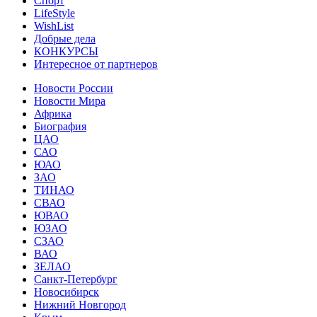
Спорт
LifeStyle
WishList
Добрые дела
КОНКУРСЫ
Интересное от партнеров
Новости России
Новости Мира
Африка
Биография
ЦАО
САО
ЮАО
ЗАО
ТИНАО
СВАО
ЮВАО
ЮЗАО
СЗАО
ВАО
ЗЕЛАО
Санкт-Петербург
Новосибирск
Нижний Новгород