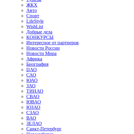
ЖКХ
Авто
Спорт
LifeStyle
WishList
Добрые дела
КОНКУРСЫ
Интересное от партнеров
Новости России
Новости Мира
Африка
Биография
ЦАО
САО
ЮАО
ЗАО
ТИНАО
СВАО
ЮВАО
ЮЗАО
СЗАО
ВАО
ЗЕЛАО
Санкт-Петербург