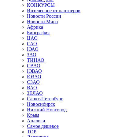
КОНКУРСЫ
Интересное от партнеров
Новости России
Новости Мира
Африка
Биография
ЦАО
САО
ЮАО
ЗАО
ТИНАО
СВАО
ЮВАО
ЮЗАО
СЗАО
ВАО
ЗЕЛАО
Санкт-Петербург
Новосибирск
Нижний Новгород
Крым
Аналоги
Самое дешевое
TOP