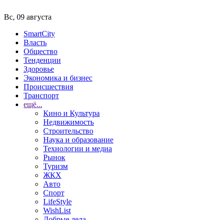
Вс, 09 августа
SmartCity
Власть
Общество
Тенденции
Здоровье
Экономика и бизнес
Происшествия
Транспорт
ещё...
Кино и Культура
Недвижимость
Строительство
Наука и образование
Технологии и медиа
Рынок
Туризм
ЖКХ
Авто
Спорт
LifeStyle
WishList
Добрые дела