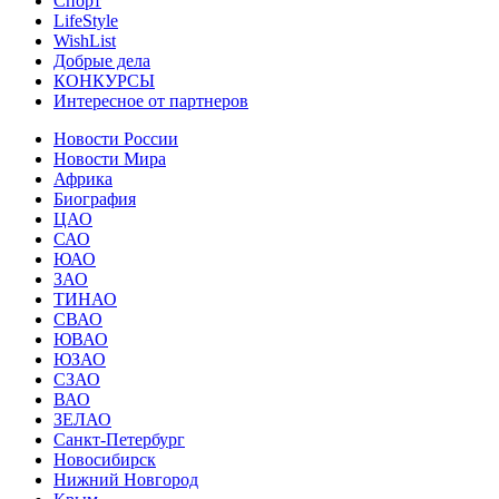
Спорт
LifeStyle
WishList
Добрые дела
КОНКУРСЫ
Интересное от партнеров
Новости России
Новости Мира
Африка
Биография
ЦАО
САО
ЮАО
ЗАО
ТИНАО
СВАО
ЮВАО
ЮЗАО
СЗАО
ВАО
ЗЕЛАО
Санкт-Петербург
Новосибирск
Нижний Новгород