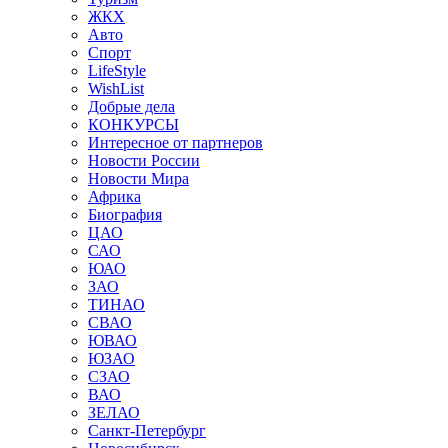
ЖКХ
Авто
Спорт
LifeStyle
WishList
Добрые дела
КОНКУРСЫ
Интересное от партнеров
Новости России
Новости Мира
Африка
Биография
ЦАО
САО
ЮАО
ЗАО
ТИНАО
СВАО
ЮВАО
ЮЗАО
СЗАО
ВАО
ЗЕЛАО
Санкт-Петербург