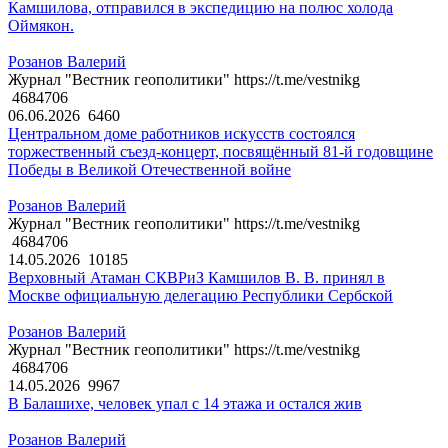
Камшилова, отправился в экспедицию на полюс холода
Оймякон.
Розанов Валерий
Журнал "Вестник геополитики" https://t.me/vestnikg
4684706
06.06.2026
6460
Центральном доме работников искусств состоялся
торжественный съезд-концерт, посвящённый 81-й годовщине
Победы в Великой Отечественной войне
Розанов Валерий
Журнал "Вестник геополитики" https://t.me/vestnikg
4684706
14.05.2026
10185
Верховный Атаман СКВРиЗ Камшилов В. В. принял в
Москве официальную делегацию Республики Сербской
Розанов Валерий
Журнал "Вестник геополитики" https://t.me/vestnikg
4684706
14.05.2026
9967
В Балашихе, человек упал с 14 этажа и остался жив
Розанов Валерий