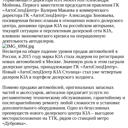
Мойнова, Первого заместителя председателя правления ГК
«АвтоСпецЦентр» Валерия Макаева и коммерческого
директора ГК «АвтоСпецЦентр» Александра Зиновьева,
посвященная бизнес-планам в отношении нового дилерского
центра, динамике продаж KIA на российском авторынке,
текущей ситуации и перспективам дилерской сети KIA,
влиянию экономического кризиса на операционную
деятельность автодилеров.
Несмотря на общее падение уровня продаж автомобилей в
России, в 2015 году марка KIA стала лидером по регистрации
новых автомобилей в Москве. Значимую роль в этом сыграли
дилерские центры, принадлежащие ГК «АвтоСпецЦентр».
Новый «АвтоСпецЦентр KIA Столица» стал уже четвертым
дилером KIA в портфеле дилерского холдинга.
Помимо продажи автомобилей, оригинальных запасных
частей и аксессуаров, автосалон предлагает услуги по
регламентному техническому обслуживанию, гарантийному и
послегарантийному ремонту любой сложности и установке
дополнительного оборудования. Одно из безусловных
преимуществ нового дилерского центра KIA – выгодное
месторасположение на ТТК, рядом со станцией метро
«Дубровка».