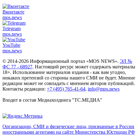
Вконтакте
mos.
news
Telegram
mos.
news
YouTube
mos.
news
© 2014-2026 Информационный портал «MOS NEWS».
ЭЛ №
ФС 77 - 68927
. Настоящий ресурс может содержать материалы
18+. Использование материалов издания - как вам угодно,
никаких претензий со стороны нашего СМИ не будет. Мнение
редакции может не совпадать с мнением авторов публикаций.
Контакты редакции:
+7 (495) 765-41-64
,
info@mos.news
Входит в состав Медиахолдинга "ТС.МЕДИА"
Организации, СМИ и физические лица, признанные в России
иностранными агентами на сайте Министерства Юстиции РФ