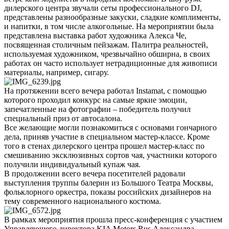
дилерского центра звучали сеты профессионального DJ,
представлены разнообразные закуски, сладкие комплименты,
и напитки, в том числе алкогольные. На мероприятии была
представлена выставка работ художника Алекса Че,
посвященная столичным пейзажам. Палитра реальностей,
используемая художником, чрезвычайно обширна, в своих
работах он часто использует нетрадиционные для живописи
материалы, например, сигару.
На протяжении всего вечера работал Instamat, с помощью
которого проходил конкурс на самые яркие эмоции,
запечатленные на фотографии – победитель получил
специальный приз от автосалона.
Все желающие могли познакомиться с основами гончарного
дела, приняв участие в специальном мастер-классе. Кроме
того в стенах дилерского центра прошел мастер-класс по
смешиванию эксклюзивных сортов чая, участники которого
получили индивидуальный купаж чая.
В продолжении всего вечера посетителей радовали
выступления труппы балерин из Большого Театра Москвы,
фольклорного оркестра, показы российских дизайнеров на
тему современного национального костюма.
В рамках мероприятия прошла пресс-конференция с участием
Управляющего директора KIA Motors Rus Александра