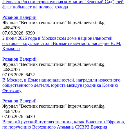
Первая в России строительная компания "Зеленый Сад", чей
флаг побывает на полюсе холода
Розанов Валерий
Журнал "Вестник геополитики" https://t.me/vestnikg
4684706
07.06.2026
6390
2 июня 2026 года в Московском доме национальностей
состоялся круглый стол «Возьмите меч мой: наследие В. М.
Клыкова
Розанов Валерий
Журнал "Вестник геополитики" https://t.me/vestnikg
4684706
07.06.2026
6432
В Москве, в Доме национальностей, наградили известного
общественного деятеля, юриста-международника Ксению
Фетисову
Розанов Валерий
Журнал "Вестник геополитики" https://t.me/vestnikg
4684706
07.06.2026
6439
Великий русский путешественник, казак Валентин Ефремов,
по поручению Верховного Атамана СКВРЗ Валерия