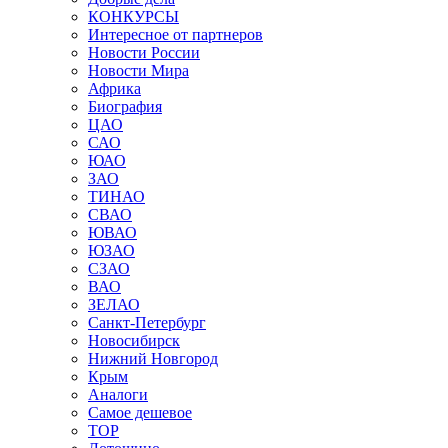
КОНКУРСЫ
Интересное от партнеров
Новости России
Новости Мира
Африка
Биография
ЦАО
САО
ЮАО
ЗАО
ТИНАО
СВАО
ЮВАО
ЮЗАО
СЗАО
ВАО
ЗЕЛАО
Санкт-Петербург
Новосибирск
Нижний Новгород
Крым
Аналоги
Самое дешевое
TOP