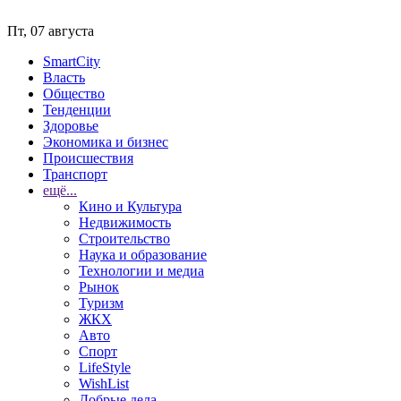
Пт, 07 августа
SmartCity
Власть
Общество
Тенденции
Здоровье
Экономика и бизнес
Происшествия
Транспорт
ещё...
Кино и Культура
Недвижимость
Строительство
Наука и образование
Технологии и медиа
Рынок
Туризм
ЖКХ
Авто
Спорт
LifeStyle
WishList
Добрые дела