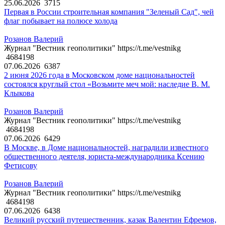
25.06.2026
3715
Первая в России строительная компания "Зеленый Сад", чей
флаг побывает на полюсе холода
Розанов Валерий
Журнал "Вестник геополитики" https://t.me/vestnikg
4684198
07.06.2026
6387
2 июня 2026 года в Московском доме национальностей
состоялся круглый стол «Возьмите меч мой: наследие В. М.
Клыкова
Розанов Валерий
Журнал "Вестник геополитики" https://t.me/vestnikg
4684198
07.06.2026
6429
В Москве, в Доме национальностей, наградили известного
общественного деятеля, юриста-международника Ксению
Фетисову
Розанов Валерий
Журнал "Вестник геополитики" https://t.me/vestnikg
4684198
07.06.2026
6438
Великий русский путешественник, казак Валентин Ефремов,