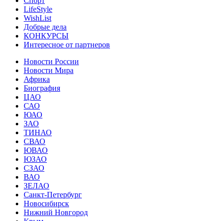
Спорт
LifeStyle
WishList
Добрые дела
КОНКУРСЫ
Интересное от партнеров
Новости России
Новости Мира
Африка
Биография
ЦАО
САО
ЮАО
ЗАО
ТИНАО
СВАО
ЮВАО
ЮЗАО
СЗАО
ВАО
ЗЕЛАО
Санкт-Петербург
Новосибирск
Нижний Новгород