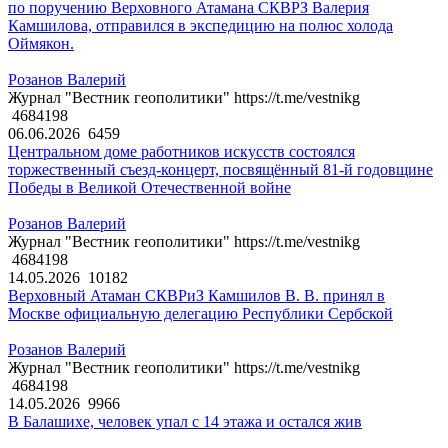
по поручению Верховного Атамана СКВРЗ Валерия
Камшилова, отправился в экспедицию на полюс холода
Оймякон.
Розанов Валерий
Журнал "Вестник геополитики" https://t.me/vestnikg
4684198
06.06.2026
6459
Центральном доме работников искусств состоялся
торжественный съезд-концерт, посвящённый 81-й годовщине
Победы в Великой Отечественной войне
Розанов Валерий
Журнал "Вестник геополитики" https://t.me/vestnikg
4684198
14.05.2026
10182
Верховный Атаман СКВРиЗ Камшилов В. В. принял в
Москве официальную делегацию Республики Сербской
Розанов Валерий
Журнал "Вестник геополитики" https://t.me/vestnikg
4684198
14.05.2026
9966
В Балашихе, человек упал с 14 этажа и остался жив