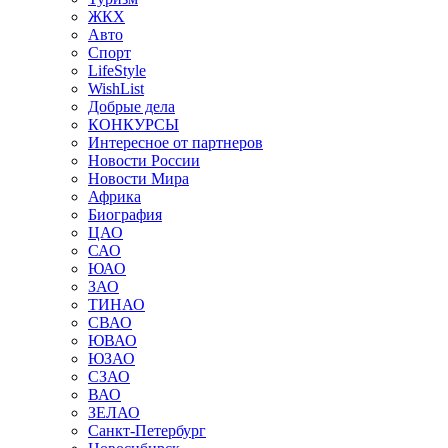
ЖКХ
Авто
Спорт
LifeStyle
WishList
Добрые дела
КОНКУРСЫ
Интересное от партнеров
Новости России
Новости Мира
Африка
Биография
ЦАО
САО
ЮАО
ЗАО
ТИНАО
СВАО
ЮВАО
ЮЗАО
СЗАО
ВАО
ЗЕЛАО
Санкт-Петербург