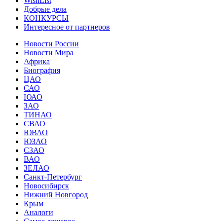
WishList
Добрые дела
КОНКУРСЫ
Интересное от партнеров
Новости России
Новости Мира
Африка
Биография
ЦАО
САО
ЮАО
ЗАО
ТИНАО
СВАО
ЮВАО
ЮЗАО
СЗАО
ВАО
ЗЕЛАО
Санкт-Петербург
Новосибирск
Нижний Новгород
Крым
Аналоги