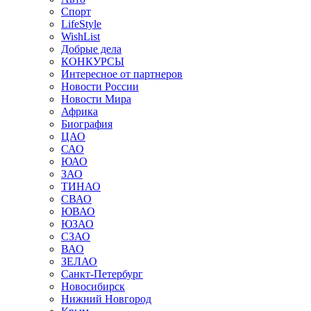
Спорт
LifeStyle
WishList
Добрые дела
КОНКУРСЫ
Интересное от партнеров
Новости России
Новости Мира
Африка
Биография
ЦАО
САО
ЮАО
ЗАО
ТИНАО
СВАО
ЮВАО
ЮЗАО
СЗАО
ВАО
ЗЕЛАО
Санкт-Петербург
Новосибирск
Нижний Новгород