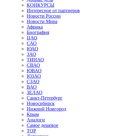
КОНКУРСЫ
Интересное от партнеров
Новости России
Новости Мира
Африка
Биография
ЦАО
САО
ЮАО
ЗАО
ТИНАО
СВАО
ЮВАО
ЮЗАО
СЗАО
ВАО
ЗЕЛАО
Санкт-Петербург
Новосибирск
Нижний Новгород
Крым
Аналоги
Самое дешевое
TOP