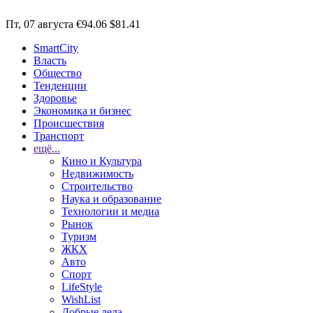
Пт, 07 августа
€94.06
$81.41
SmartCity
Власть
Общество
Тенденции
Здоровье
Экономика и бизнес
Происшествия
Транспорт
ещё...
Кино и Культура
Недвижимость
Строительство
Наука и образование
Технологии и медиа
Рынок
Туризм
ЖКХ
Авто
Спорт
LifeStyle
WishList
Добрые дела