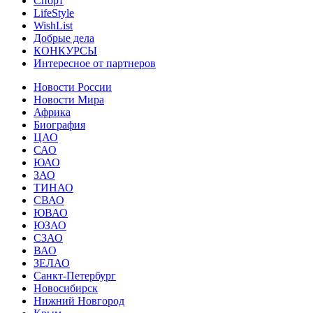
Спорт
LifeStyle
WishList
Добрые дела
КОНКУРСЫ
Интересное от партнеров
Новости России
Новости Мира
Африка
Биография
ЦАО
САО
ЮАО
ЗАО
ТИНАО
СВАО
ЮВАО
ЮЗАО
СЗАО
ВАО
ЗЕЛАО
Санкт-Петербург
Новосибирск
Нижний Новгород