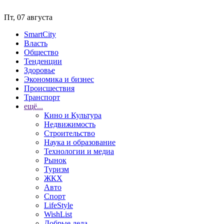
Пт, 07 августа
SmartCity
Власть
Общество
Тенденции
Здоровье
Экономика и бизнес
Происшествия
Транспорт
ещё...
Кино и Культура
Недвижимость
Строительство
Наука и образование
Технологии и медиа
Рынок
Туризм
ЖКХ
Авто
Спорт
LifeStyle
WishList
Добрые дела