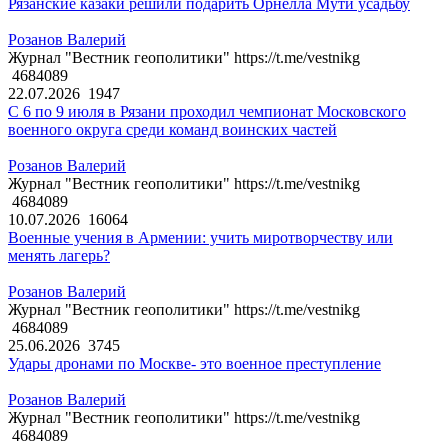
Рязанские казаки решили подарить Орнелла Мути усадьбу
Розанов Валерий
Журнал "Вестник геополитики" https://t.me/vestnikg
4684089
22.07.2026
1947
С 6 по 9 июля в Рязани проходил чемпионат Московского
военного округа среди команд воинских частей
Розанов Валерий
Журнал "Вестник геополитики" https://t.me/vestnikg
4684089
10.07.2026
16064
Военные учения в Армении: учить миротворчеству или
менять лагерь?
Розанов Валерий
Журнал "Вестник геополитики" https://t.me/vestnikg
4684089
25.06.2026
3745
Удары дронами по Москве- это военное преступление
Розанов Валерий
Журнал "Вестник геополитики" https://t.me/vestnikg
4684089