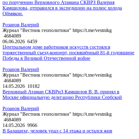
по поручению Верховного Атамана СКВРЗ Валерия
Камшилова, отправился в экспедицию на полюс холода
Оймякон.
Розанов Валерий
Журнал "Вестник геополитики" https://t.me/vestnikg
4684089
06.06.2026
6459
Центральном доме работников искусств состоялся
торжественный съезд-концерт, посвящённый 81-й годовщине
Победы в Великой Отечественной войне
Розанов Валерий
Журнал "Вестник геополитики" https://t.me/vestnikg
4684089
14.05.2026
10182
Верховный Атаман СКВРиЗ Камшилов В. В. принял в
Москве официальную делегацию Республики Сербской
Розанов Валерий
Журнал "Вестник геополитики" https://t.me/vestnikg
4684089
14.05.2026
9966
В Балашихе, человек упал с 14 этажа и остался жив