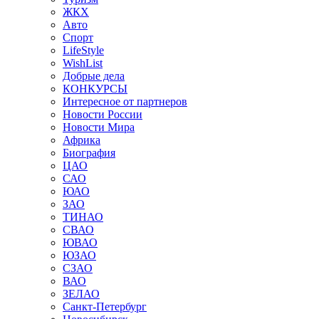
ЖКХ
Авто
Спорт
LifeStyle
WishList
Добрые дела
КОНКУРСЫ
Интересное от партнеров
Новости России
Новости Мира
Африка
Биография
ЦАО
САО
ЮАО
ЗАО
ТИНАО
СВАО
ЮВАО
ЮЗАО
СЗАО
ВАО
ЗЕЛАО
Санкт-Петербург