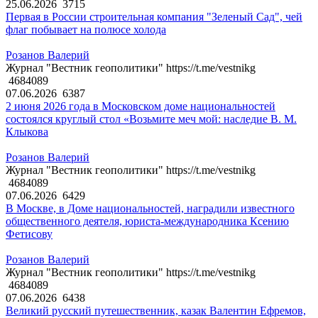
25.06.2026
3715
Первая в России строительная компания "Зеленый Сад", чей
флаг побывает на полюсе холода
Розанов Валерий
Журнал "Вестник геополитики" https://t.me/vestnikg
4684089
07.06.2026
6387
2 июня 2026 года в Московском доме национальностей
состоялся круглый стол «Возьмите меч мой: наследие В. М.
Клыкова
Розанов Валерий
Журнал "Вестник геополитики" https://t.me/vestnikg
4684089
07.06.2026
6429
В Москве, в Доме национальностей, наградили известного
общественного деятеля, юриста-международника Ксению
Фетисову
Розанов Валерий
Журнал "Вестник геополитики" https://t.me/vestnikg
4684089
07.06.2026
6438
Великий русский путешественник, казак Валентин Ефремов,