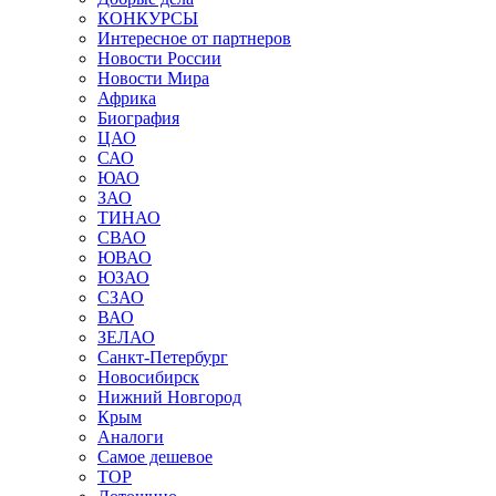
КОНКУРСЫ
Интересное от партнеров
Новости России
Новости Мира
Африка
Биография
ЦАО
САО
ЮАО
ЗАО
ТИНАО
СВАО
ЮВАО
ЮЗАО
СЗАО
ВАО
ЗЕЛАО
Санкт-Петербург
Новосибирск
Нижний Новгород
Крым
Аналоги
Самое дешевое
TOP