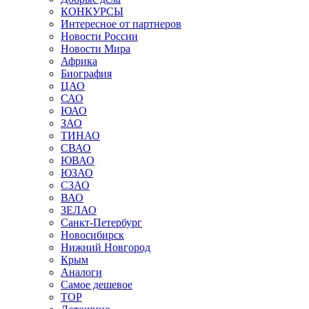
КОНКУРСЫ
Интересное от партнеров
Новости России
Новости Мира
Африка
Биография
ЦАО
САО
ЮАО
ЗАО
ТИНАО
СВАО
ЮВАО
ЮЗАО
СЗАО
ВАО
ЗЕЛАО
Санкт-Петербург
Новосибирск
Нижний Новгород
Крым
Аналоги
Самое дешевое
TOP