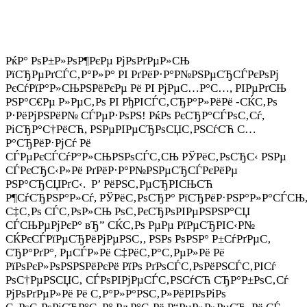
РќР° РѕР±Р»РѕР¶РєРµ РјРѕРґРµР»СЊ
РїСЂРµРґСЃС‚Р°Р»Р° РІ РґРёР·Р°Р№РЅРµСЂСЃРєРѕРј
РєСѓРїР°Р»СЊРЅРёРєРµ Рё РІ РјРµС…Р°С…, РІРµРґСЊ
РЅР°С€Рµ Р»РµС‚Рѕ РІ РђРІСЃС‚СЂР°Р»РёРё -СЌС‚Рѕ
Р·РёРјРЅРёР№ СЃРµР·РѕРЅ! РќРѕ РєСЂР°СЃРѕС‚Сѓ,
РіСЂР°С†РёСЋ, РЅРµРІРµСЂРѕСЏС‚РЅСѓСЋ С…
Р°СЂРёР·РјСѓ Рё
СЃРµРєСЃСѓР°Р»СЊРЅРѕСЃС‚СЊ РЎРёС‚РѕСЂС‹ РЅРµ
СЃРєСЂС‹Р»Рё РґРёР·Р°Р№РЅРµСЂСЃРєРёРµ
РЅР°СЂСЏРґС‹. Р’ РёРЅС‚РµСЂРІСЊСЋ
Р¶СѓСЂРЅР°Р»Сѓ, РЎРёС‚РѕСЂР° РїСЂРёР·РЅР°Р»Р°СЃСЊ
С‡С‚Рѕ СЃС‚РѕР»СЊ РѕС‚РєСЂРѕРІРµРЅРЅР°СЏ
СЃСЊРµРјРєР° вЂ” СЌС‚Рѕ РµРµ РїРµСЂРІС‹Р№
СЌРєСЃРїРµСЂРёРјРµРЅС‚, РЅРѕ РѕРЅР° Р±СѓРґРµС‚
СЂР°РґР°, РµСЃР»Рё С‡РёС‚Р°С‚РµР»Рё Рё
РїРѕРєР»РѕРЅРЅРёРєРё РїРѕ РґРѕСЃС‚РѕРёРЅСЃС‚РІСѓ
РѕС†РµРЅСЏС‚ СЃРѕРІРјРµСЃС‚РЅСѓСЋ СЂР°Р±РѕС‚Сѓ
РјРѕРґРµР»Рё Рё С‚Р°Р»Р°РЅС‚Р»РёРІРѕРіРѕ