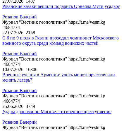
27.07.2026
1487
Рязанские казаки решили подарить Орнелла Мути усадьбу
Розанов Валерий
Журнал "Вестник геополитики" https://t.me/vestnikg
4684774
22.07.2026
2158
С 6 по 9 июля в Рязани проходил чемпионат Московского
военного округа среди команд воинских частей
Розанов Валерий
Журнал "Вестник геополитики" https://t.me/vestnikg
4684774
10.07.2026
16306
Военные учения в Армении: учить миротворчеству или
менять лагерь?
Розанов Валерий
Журнал "Вестник геополитики" https://t.me/vestnikg
4684774
25.06.2026
3749
Удары дронами по Москве- это военное преступление
Розанов Валерий
Журнал "Вестник геополитики" https://t.me/vestnikg