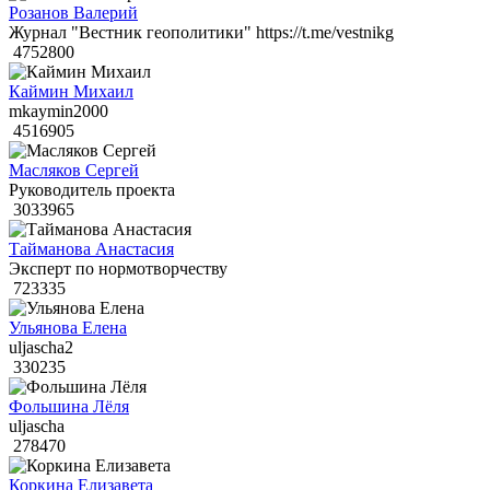
Розанов Валерий
Журнал "Вестник геополитики" https://t.me/vestnikg
4752800
Каймин Михаил
mkaymin2000
4516905
Масляков Сергей
Руководитель проекта
3033965
Тайманова Анастасия
Эксперт по нормотворчеству
723335
Ульянова Елена
uljascha2
330235
Фольшина Лёля
uljascha
278470
Коркина Елизавета