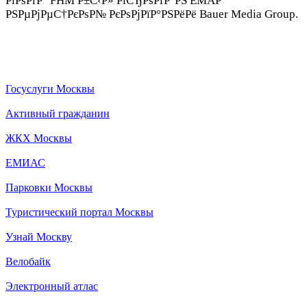
РіРѕРґР° FHM Р±С‹Р» РїСЂРѕРґР°РЅ EMAP
РЅРµРјРµС†РєРѕР№ РєРѕРјРїР°РЅРёРё Bauer Media Group.
Госуслуги Москвы
Активный гражданин
ЖКХ Москвы
ЕМИАС
Парковки Москвы
Туристический портал Москвы
Узнай Москву
Велобайк
Электронный атлас