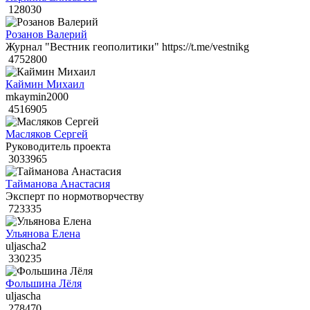
128030
Розанов Валерий
Журнал "Вестник геополитики" https://t.me/vestnikg
4752800
Каймин Михаил
mkaymin2000
4516905
Масляков Сергей
Руководитель проекта
3033965
Тайманова Анастасия
Эксперт по нормотворчеству
723335
Ульянова Елена
uljascha2
330235
Фольшина Лёля
uljascha
278470