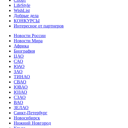
Спорт
LifeStyle
WishList
Добрые дела
КОНКУРСЫ
Интересное от партнеров
Новости России
Новости Мира
Африка
Биография
ЦАО
САО
ЮАО
ЗАО
ТИНАО
СВАО
ЮВАО
ЮЗАО
СЗАО
ВАО
ЗЕЛАО
Санкт-Петербург
Новосибирск
Нижний Новгород