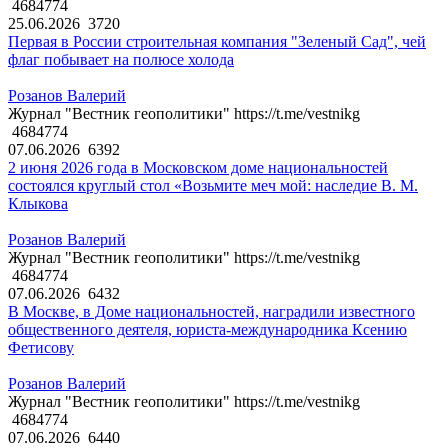
4684774
25.06.2026
3720
Первая в России строительная компания "Зеленый Сад", чей
флаг побывает на полюсе холода
Розанов Валерий
Журнал "Вестник геополитики" https://t.me/vestnikg
4684774
07.06.2026
6392
2 июня 2026 года в Московском доме национальностей
состоялся круглый стол «Возьмите меч мой: наследие В. М.
Клыкова
Розанов Валерий
Журнал "Вестник геополитики" https://t.me/vestnikg
4684774
07.06.2026
6432
В Москве, в Доме национальностей, наградили известного
общественного деятеля, юриста-международника Ксению
Фетисову
Розанов Валерий
Журнал "Вестник геополитики" https://t.me/vestnikg
4684774
07.06.2026
6440