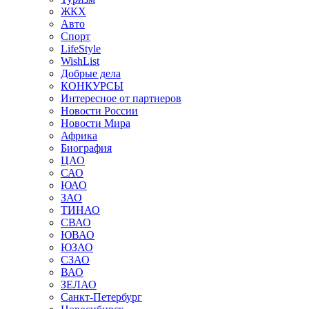
ЖКХ
Авто
Спорт
LifeStyle
WishList
Добрые дела
КОНКУРСЫ
Интересное от партнеров
Новости России
Новости Мира
Африка
Биография
ЦАО
САО
ЮАО
ЗАО
ТИНАО
СВАО
ЮВАО
ЮЗАО
СЗАО
ВАО
ЗЕЛАО
Санкт-Петербург