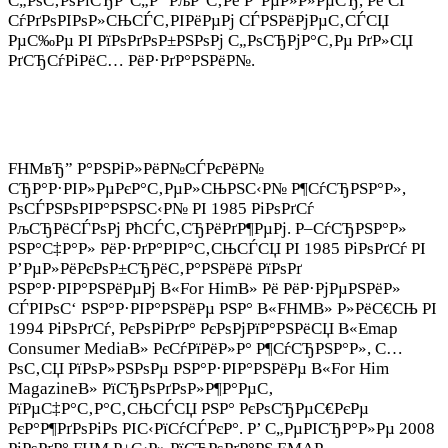
С„РѕС‚РѕРіСЂР°С„Р° РљР°С‚Рё Р“РµР»Р»РµСЂ, Рё СЃ
СѓРґРѕРІРѕР»СЊСЃС‚РІРёРµРј СЃРЅРёРјРµС‚СЃСЏ
РµС‰Рµ РІ РїРѕРґРѕР±РЅРѕРј С„РѕСЂРјР°С‚Рµ РґР»СЏ
РґСЂСѓРіРёС… РёР·РґР°РЅРёР№.
FHMвЂ” Р°РЅРіР»РёР№СЃРєРёР№
СЂР°Р·РІР»РµРєР°С‚РµР»СЊРЅС‹Р№ Р¶СѓСЂРЅР°Р»,
РѕСЃРЅРѕРІР°РЅРЅС‹Р№ РІ 1985 РіРѕРґСѓ
РљСЂРёСЃРѕРј РћСЃС‚СЂРёРґР¶РµРј. Р–СѓСЂРЅР°Р»
РЅР°С‡Р°Р» РёР·РґР°РІР°С‚СЊСЃСЏ РІ 1985 РіРѕРґСѓ РІ
Р’РµР»РёРєРѕР±СЂРёС‚Р°РЅРёРё РїРѕРґ
РЅР°Р·РІР°РЅРёРµРј В«For HimВ» Рё РёР·РјРµРЅРёР»
СЃРІРѕС‘ РЅР°Р·РІР°РЅРёРµ РЅР° В«FHMВ» Р»РёС€СЊ РІ
1994 РіРѕРґСѓ, РєРѕРіРґР° РєРѕРјРїР°РЅРёСЏ В«Emap
Consumer MediaВ» РєСѓРїРёР»Р° Р¶СѓСЂРЅР°Р», С…
РѕС‚СЏ РїРѕР»РЅРѕРµ РЅР°Р·РІР°РЅРёРµ В«For Him
MagazineВ» РїСЂРѕРґРѕР»Р¶Р°РµС‚
РїРµС‡Р°С‚Р°С‚СЊСЃСЏ РЅР° РєРѕСЂРµС€РєРµ
РєР°Р¶РґРѕРіРѕ РІС‹РїСѓСЃРєР°. Р’ С„РµРІСЂР°Р»Рµ 2008