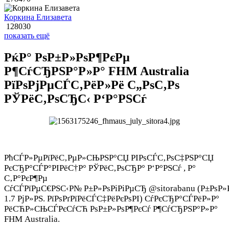
Коркина Елизавета
128030
показать ещё
РќР° РѕР±Р»РѕР¶РєРµ
Р¶СѓСЂРЅР°Р»Р° FHM Australia
РїРѕРјРµСЃС‚РёР»Рё С„РѕС‚Рѕ
РЎРёС‚РѕСЂС‹ Р‘Р°РЅСѓ
РћСЃР»РµРїРёС‚РµР»СЊРЅР°СЏ РІРѕСЃС‚РѕС‡РЅР°СЏ
РєСЂР°СЃР°РІРёС†Р° РЎРёС‚РѕСЂР° Р‘Р°РЅСѓ , Р°
С‚Р°РєР¶Рµ
СѓСЃРїРµС€РЅС‹Р№ Р±Р»РѕРіРіРµСЂ @sitorabanu (Р±РѕР»
1.7 РјР»РЅ. РїРѕРґРїРёСЃС‡РёРєРѕРІ) СѓРєСЂР°СЃРёР»Р°
РёСЋР»СЊСЃРєСѓСЋ РѕР±Р»РѕР¶РєСѓ Р¶СѓСЂРЅР°Р»Р°
FHM Australia.