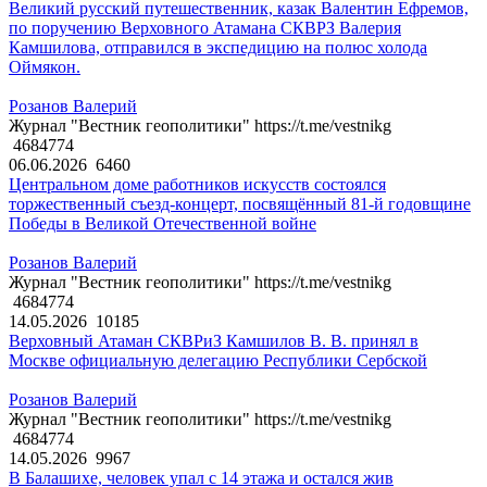
Великий русский путешественник, казак Валентин Ефремов,
по поручению Верховного Атамана СКВРЗ Валерия
Камшилова, отправился в экспедицию на полюс холода
Оймякон.
Розанов Валерий
Журнал "Вестник геополитики" https://t.me/vestnikg
4684774
06.06.2026
6460
Центральном доме работников искусств состоялся
торжественный съезд-концерт, посвящённый 81-й годовщине
Победы в Великой Отечественной войне
Розанов Валерий
Журнал "Вестник геополитики" https://t.me/vestnikg
4684774
14.05.2026
10185
Верховный Атаман СКВРиЗ Камшилов В. В. принял в
Москве официальную делегацию Республики Сербской
Розанов Валерий
Журнал "Вестник геополитики" https://t.me/vestnikg
4684774
14.05.2026
9967
В Балашихе, человек упал с 14 этажа и остался жив