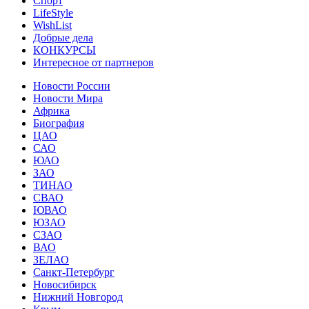
Спорт
LifeStyle
WishList
Добрые дела
КОНКУРСЫ
Интересное от партнеров
Новости России
Новости Мира
Африка
Биография
ЦАО
САО
ЮАО
ЗАО
ТИНАО
СВАО
ЮВАО
ЮЗАО
СЗАО
ВАО
ЗЕЛАО
Санкт-Петербург
Новосибирск
Нижний Новгород