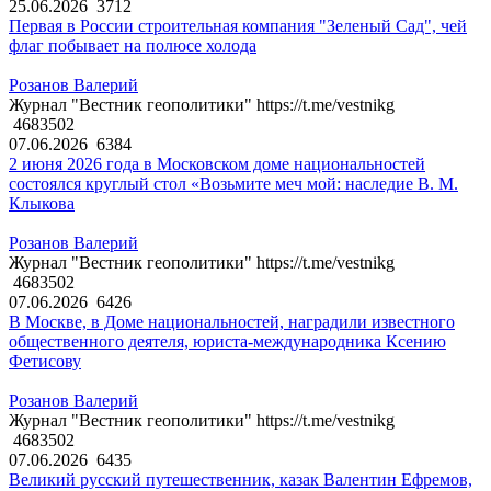
25.06.2026
3712
Первая в России строительная компания "Зеленый Сад", чей
флаг побывает на полюсе холода
Розанов Валерий
Журнал "Вестник геополитики" https://t.me/vestnikg
4683502
07.06.2026
6384
2 июня 2026 года в Московском доме национальностей
состоялся круглый стол «Возьмите меч мой: наследие В. М.
Клыкова
Розанов Валерий
Журнал "Вестник геополитики" https://t.me/vestnikg
4683502
07.06.2026
6426
В Москве, в Доме национальностей, наградили известного
общественного деятеля, юриста-международника Ксению
Фетисову
Розанов Валерий
Журнал "Вестник геополитики" https://t.me/vestnikg
4683502
07.06.2026
6435
Великий русский путешественник, казак Валентин Ефремов,