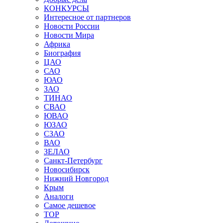
КОНКУРСЫ
Интересное от партнеров
Новости России
Новости Мира
Африка
Биография
ЦАО
САО
ЮАО
ЗАО
ТИНАО
СВАО
ЮВАО
ЮЗАО
СЗАО
ВАО
ЗЕЛАО
Санкт-Петербург
Новосибирск
Нижний Новгород
Крым
Аналоги
Самое дешевое
TOP