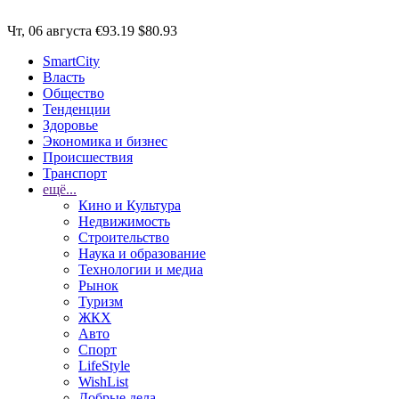
Чт, 06 августа
€93.19
$80.93
SmartCity
Власть
Общество
Тенденции
Здоровье
Экономика и бизнес
Происшествия
Транспорт
ещё...
Кино и Культура
Недвижимость
Строительство
Наука и образование
Технологии и медиа
Рынок
Туризм
ЖКХ
Авто
Спорт
LifeStyle
WishList
Добрые дела