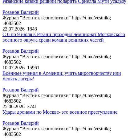
Рязанские казаки решили подарить Орнелла Мути усадьбу
Розанов Валерий
Журнал "Вестник геополитики" https://t.me/vestnikg
4683502
22.07.2026
1848
С 6 по 9 июля в Рязани проходил чемпионат Московского
военного округа среди команд воинских частей
Розанов Валерий
Журнал "Вестник геополитики" https://t.me/vestnikg
4683502
10.07.2026
15961
Военные учения в Армении: учить миротворчеству или
менять лагерь?
Розанов Валерий
Журнал "Вестник геополитики" https://t.me/vestnikg
4683502
25.06.2026
3741
Удары дронами по Москве- это военное преступление
Розанов Валерий
Журнал "Вестник геополитики" https://t.me/vestnikg
4683502