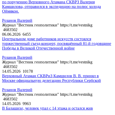
по поручению Верховного Атамана СКВРЗ Валерия
Камшилова, отправился в экспедицию на полюс холода
Оймякон.
Розанов Валерий
Журнал "Вестник геополитики" https://t.me/vestnikg
4683502
06.06.2026
6455
Центральном доме работников искусств состоялся
торжественный съезд-концерт, посвящённый 81-й годовщине
Победы в Великой Отечественной войне
Розанов Валерий
Журнал "Вестник геополитики" https://t.me/vestnikg
4683502
14.05.2026
10178
Верховный Атаман СКВРиЗ Камшилов В. В. принял в
Москве официальную делегацию Республики Сербской
Розанов Валерий
Журнал "Вестник геополитики" https://t.me/vestnikg
4683502
14.05.2026
9963
В Балашихе, человек упал с 14 этажа и остался жив