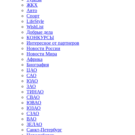
ЖКХ
Авто
Спорт
LifeStyle
WishList
Добрые дела
КОНКУРСЫ
Интересное от партнеров
Новости России
Новости Мира
Африка
Биография
ЦАО
САО
ЮАО
ЗАО
ТИНАО
СВАО
ЮВАО
ЮЗАО
СЗАО
ВАО
ЗЕЛАО
Санкт-Петербург