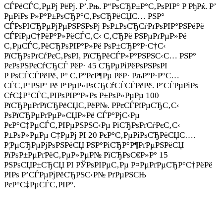
СЃРёСЃС‚РµРј РёРј. Р’.Рњ. Р“РѕСЂР±Р°С‚РѕРІР° Р РђРќ. Р’
РµРіРѕ Р»Р°Р±РѕСЂР°С‚РѕСЂРёСЏС… РЅР°
СЃРѕРІСЂРµРјРµРЅРЅРѕРј РѕР±РѕСЂСѓРґРѕРІР°РЅРёРё
СЃРїРµС†РёР°Р»РёСЃС‚С‹ С‚СЂРё РЅРµРґРµР»Рё
С‚РµСЃС‚РёСЂРѕРІР°Р»Рё РѕР±СЂР°Р·С†С‹
РїСЂРѕРґСѓРєС‚РѕРІ, РїСЂРёСЃР»Р°РЅРЅС‹С… РЅР°
РєРѕРЅРєСѓСЂСЃ РёР· 45 СЂРµРіРёРѕРЅРѕРІ
Р РѕСЃСЃРёРё, Р° С‚Р°РєР¶Рµ РёР· РљР°Р·Р°С…
СЃС‚Р°РЅР° Рё Р‘РµР»РѕСЂСѓСЃСЃРёРё. Р’СЃРµРіРѕ
СѓС‡Р°СЃС‚РІРѕРІР°Р»Рѕ Р±РѕР»РµРµ 100
РїСЂРµРґРїСЂРёСЏС‚РёР№. Р­РєСЃРїРµСЂС‚С‹
РѕРїСЂРµРґРµР»СЏР»Рё СЃР°РјС‹Рµ
РєР°С‡РµСЃС‚РІРµРЅРЅС‹Рµ РїСЂРѕРґСѓРєС‚С‹
Р±РѕР»РµРµ С‡РµРј РІ 20 РєР°С‚РµРіРѕСЂРёСЏС….
Р¦РµСЂРµРјРѕРЅРёСЏ РЅР°РіСЂР°Р¶РґРµРЅРёСЏ
РїРѕР±РµРґРёС‚РµР»РµР№ РїСЂРѕС€Р»Р° 15
РЅРѕСЏР±СЂСЏ РІ РЎРѕРІРµС‚Рµ Р¤РµРґРµСЂР°С†РёРё
РІРѕ Р’СЃРµРјРёСЂРЅС‹Р№ РґРµРЅСЊ
РєР°С‡РµСЃС‚РІР°.