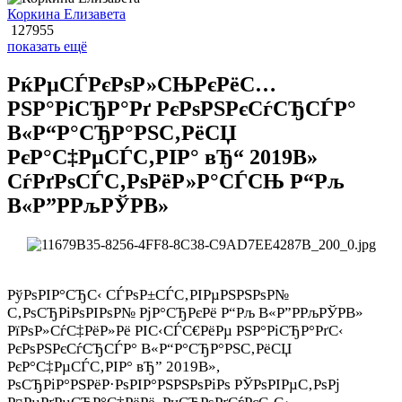
Коркина Елизавета
127955
показать ещё
РќРµСЃРєРѕР»СЊРєРёС…
РЅР°РіСЂР°Рґ РєРѕРЅРєСѓСЂСЃР°
В«Р“Р°СЂР°РЅС‚РёСЏ
РєР°С‡РµСЃС‚РІР° вЂ“ 2019В»
СѓРґРѕСЃС‚РѕРёР»Р°СЃСЊ Р“Рљ
В«Р”РРљРЎРВ»
РўРѕРІР°СЂС‹ СЃРѕР±СЃС‚РІРµРЅРЅРѕР№
С‚РѕСЂРіРѕРІРѕР№ РјР°СЂРєРё Р“Рљ В«Р”РРљРЎРВ»
РїРѕР»СѓС‡РёР»Рё РІС‹СЃС€РёРµ РЅР°РіСЂР°РґС‹
РєРѕРЅРєСѓСЂСЃР° В«Р“Р°СЂР°РЅС‚РёСЏ
РєР°С‡РµСЃС‚РІР° вЂ” 2019В»,
РѕСЂРіР°РЅРёР·РѕРІР°РЅРЅРѕРіРѕ РЎРѕРІРµС‚РѕРј