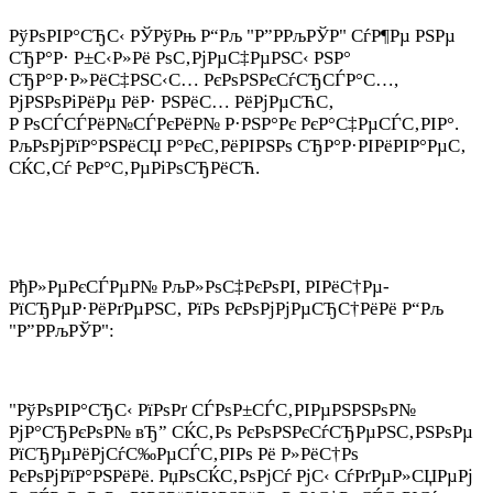
РўРѕРІР°СЂС‹ РЎРўРњ Р“Рљ "Р”РРљРЎР" СѓР¶Рµ РЅРµ
СЂР°Р· Р±С‹Р»Рё РѕС‚РјРµС‡РµРЅС‹ РЅР°
СЂР°Р·Р»РёС‡РЅС‹С… РєРѕРЅРєСѓСЂСЃР°С…,
РјРЅРѕРіРёРµ РёР· РЅРёС… РёРјРµСЋС‚
Р РѕСЃСЃРёР№СЃРєРёР№ Р·РЅР°Рє РєР°С‡РµСЃС‚РІР°.
РљРѕРјРїР°РЅРёСЏ Р°РєС‚РёРІРЅРѕ СЂР°Р·РІРёРІР°РµС‚
СЌС‚Сѓ РєР°С‚РµРіРѕСЂРёСЋ.
РђР»РµРєСЃРµР№ РљР»РѕС‡РєРѕРІ, РІРёС†Рµ-
РїСЂРµР·РёРґРµРЅС‚ РїРѕ РєРѕРјРјРµСЂС†РёРё Р“Рљ
"Р”РРљРЎР":
"РўРѕРІР°СЂС‹ РїРѕРґ СЃРѕР±СЃС‚РІРµРЅРЅРѕР№
РјР°СЂРєРѕР№ вЂ” СЌС‚Рѕ РєРѕРЅРєСѓСЂРµРЅС‚РЅРѕРµ
РїСЂРµРёРјСѓС‰РµСЃС‚РІРѕ Рё Р»РёС†Рѕ
РєРѕРјРїР°РЅРёРё. РџРѕСЌС‚РѕРјСѓ РјС‹ СѓРґРµР»СЏРµРј