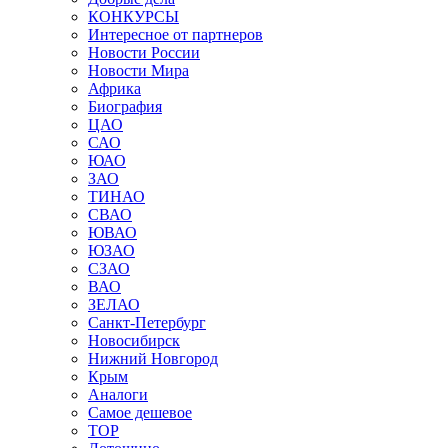
КОНКУРСЫ
Интересное от партнеров
Новости России
Новости Мира
Африка
Биография
ЦАО
САО
ЮАО
ЗАО
ТИНАО
СВАО
ЮВАО
ЮЗАО
СЗАО
ВАО
ЗЕЛАО
Санкт-Петербург
Новосибирск
Нижний Новгород
Крым
Аналоги
Самое дешевое
TOP