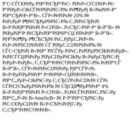
Р’С‹СЃС€РёРµ РЅР°РіСЂР°РґС‹ РїРѕР»СѓС‡РёР»Рё:
Р°РїРµР»СЊСЃРёРЅРѕРІС‹Р№ РґР¶РµРј В«РњРёР»Р°
РІР°СЂРёР»Р°В», СЃР»РёРІРєРё 20% Рё
РѕР±РµР·Р¶РёСЂРµРЅРЅС‹Р№ С‚РІРѕСЂРѕРі
В«Р РѕРјР°РЅРѕРІ Р»СѓРіВ», Р±СЂС‹РЅР·Р° В«Р”В» Рё
РЅРµРіР°Р·РёСЂРѕРІР°РЅРЅР°СЏ РІРѕРґР° В«Р”В».
РўР°РєР¶Рµ Р¶СЋСЂРё РѕС‚РјРµС‚РёР»Рѕ
Р±Р»РёРЅС‡РёРєРё СЃ РІРµС‚С‡РёРЅРѕР№ Рё
СЃС‹СЂРѕРј В«РќР° РІСЃРµ РіРѕС‚РѕРІРµРЅСЊРєРѕРµВ»,
РѕРІСЃСЏРЅРѕРµ РїРµС‡РµРЅСЊРµ В«РџРµСЂРІС‹Рј
РґРµР»РѕРјВ», С‚СЂР°РґРёС†РёРѕРЅРЅС‹Р№ РєРІР°СЃ
В«Р”В», СЃР»РёРІРѕС‡РЅРѕРµ РјР°СЃР»Рѕ
В«Р›РµРіРµРЅРґР° Р¤РёРЅР»СЏРЅРґРёРёВ»,
РІР°С„РµР»СЊРЅС‹Рµ С‚СЂСѓР±РѕС‡РєРё СЃРѕ
СЃРіСѓС‰РµРЅРєРѕР№ Рё СЂСЏР¶РµРЅРєР° 4%
В«Р РѕРјР°РЅРѕРІ Р»СѓРіВ», Р±РёСЃРєРІРёС‚РЅС‹Рµ
РІР°С„Р»Рё В«AmelieВ» Рё Р·Р°РІР°СЂРЅС‹Рµ
РїС‹С€РµС‡РєРё В«Р›СЋР±РёРјС‹Рµ
С‚СЂР°РґРёС†РёРёВ».