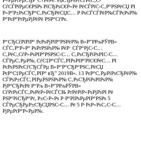
Р¤РµРґРµСЂР°С†РёРё. РџСЂРѕРґСѓРєС‚С‹
СѓСЃРїРµС€РЅРѕ РїСЂРѕС€Р»Рё РёСЃРїС‹С‚Р°РЅРёСЏ РІ
Р»Р°Р±РѕСЂР°С‚РѕСЂРёСЏС… Р РѕСЃСЃРёР№СЃРєРѕР№
Р°РєР°РґРµРјРёРё РЅР°СѓРє.
Р“СЂСѓРїРїР° РєРѕРјРїР°РЅРёР№ В«Р”РРљРЎРВ»
СЃС‚Р°Р»Р° РѕРґРЅРѕР№ РёР· СЃР°РјС‹С…
С‚РёС‚СѓР»РѕРІР°РЅРЅС‹С… С‚РѕСЂРіРѕРІС‹С…
СЃРµС‚РµР№, СѓС‡Р°СЃС‚РІРѕРІР°РІС€РёС… РІ
РєРѕРЅРєСѓСЂСЃРµ В«Р“Р°СЂР°РЅС‚РёСЏ
РєР°С‡РµСЃС‚РІР° вЂ” 2019В». 13 РєР°С‚РµРіРѕСЂРёР№
СЃРѕР±СЃС‚РІРµРЅРЅРѕР№ С‚РѕСЂРіРѕРІРѕР№
РјР°СЂРєРё Р“Рљ В«Р”РРљРЎРВ»
СѓРґРѕСЃС‚РѕРёР»РёСЃСЊ РґРёРїР»РѕРјРѕРІ Рё
РЅР°РіСЂР°Рґ, Р±С‹Р»Рѕ Р·Р°РІРѕРµРІР°РЅРѕ 5
СЃРµСЂРµР±СЂСЏРЅС‹С… Рё 5 Р·РѕР»РѕС‚С‹С…
РјРµРґР°Р»РµР№.