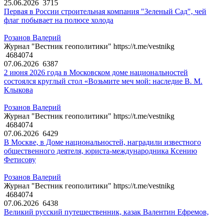
25.06.2026
3715
Первая в России строительная компания "Зеленый Сад", чей
флаг побывает на полюсе холода
Розанов Валерий
Журнал "Вестник геополитики" https://t.me/vestnikg
4684074
07.06.2026
6387
2 июня 2026 года в Московском доме национальностей
состоялся круглый стол «Возьмите меч мой: наследие В. М.
Клыкова
Розанов Валерий
Журнал "Вестник геополитики" https://t.me/vestnikg
4684074
07.06.2026
6429
В Москве, в Доме национальностей, наградили известного
общественного деятеля, юриста-международника Ксению
Фетисову
Розанов Валерий
Журнал "Вестник геополитики" https://t.me/vestnikg
4684074
07.06.2026
6438
Великий русский путешественник, казак Валентин Ефремов,