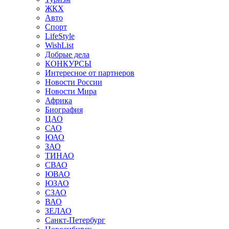
ЖКХ
Авто
Спорт
LifeStyle
WishList
Добрые дела
КОНКУРСЫ
Интересное от партнеров
Новости России
Новости Мира
Африка
Биография
ЦАО
САО
ЮАО
ЗАО
ТИНАО
СВАО
ЮВАО
ЮЗАО
СЗАО
ВАО
ЗЕЛАО
Санкт-Петербург