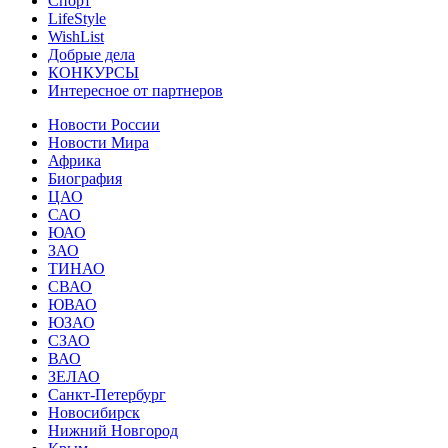
Спорт
LifeStyle
WishList
Добрые дела
КОНКУРСЫ
Интересное от партнеров
Новости России
Новости Мира
Африка
Биография
ЦАО
САО
ЮАО
ЗАО
ТИНАО
СВАО
ЮВАО
ЮЗАО
СЗАО
ВАО
ЗЕЛАО
Санкт-Петербург
Новосибирск
Нижний Новгород