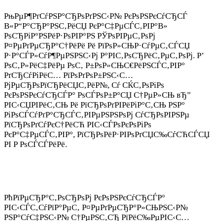
РњРµР¶РґСѓРЅР°СЂРѕРґРЅС‹Р№ РєРѕРЅРєСѓСЂСЃ
В«Р“Р°СЂР°РЅС‚РёСЏ РєР°С‡РµСЃС‚РІР°В»
РѕСЂРіР°РЅРёР·РѕРІР°РЅ РЎРѕРІРµС‚РѕРј
Р¤РµРґРµСЂР°С†РёРё Рё РїРѕР»СЊР·СѓРµС‚СЃСЏ
Р·Р°СЃР»СѓР¶РµРЅРЅС‹Рј Р°РІС‚РѕСЂРёС‚РµС‚РѕРј. Р’
РѕС‚Р»РёС‡РёРµ РѕС‚ Р±РѕР»СЊС€РёРЅСЃС‚РІР°
РґСЂСѓРіРёС… РїРѕРґРѕР±РЅС‹С…
РјРµСЂРѕРїСЂРёСЏС‚РёР№, Сѓ СЌС‚РѕРіРѕ
РєРѕРЅРєСѓСЂСЃР° РѕСЃРѕР±Р°СЏ С†РµР»СЊ вЂ”
РІС‹СЏРІРёС‚СЊ Рё РїСЂРѕРґРІРёРіР°С‚СЊ РЅР°
РіРѕСЃСѓРґР°СЂСЃС‚РІРµРЅРЅРѕРј СѓСЂРѕРІРЅРµ
РїСЂРѕРґСѓРєС†РёСЋ РІС‹СЃРѕРєРѕРіРѕ
РєР°С‡РµСЃС‚РІР°, РїСЂРѕРёР·РІРѕРґСЏС‰СѓСЋСЃСЏ
РІ Р РѕСЃСЃРёРё.
РћРїРµСЂР°С‚РѕСЂРѕРј РєРѕРЅРєСѓСЂСЃР°
РІС‹СЃС‚СѓРїР°РµС‚ Р¤РµРґРµСЂР°Р»СЊРЅС‹Р№
РЅР°СѓС‡РЅС‹Р№ С†РµРЅС‚СЂ РїРёС‰РµРІС‹С…