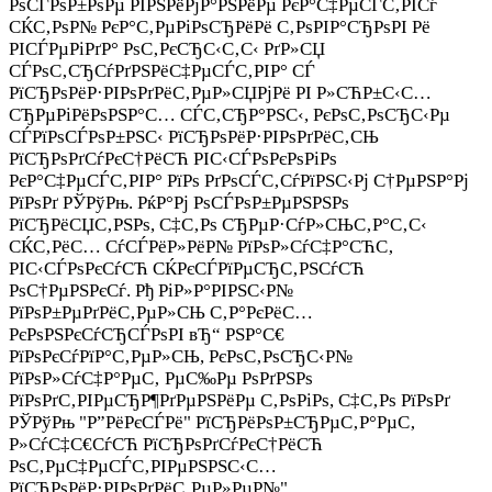
РѕСЃРѕР±РѕРµ РІРЅРёРјР°РЅРёРµ РєР°С‡РµСЃС‚РІСѓ
СЌС‚РѕР№ РєР°С‚РµРіРѕСЂРёРё С‚РѕРІР°СЂРѕРІ Рё
РІСЃРµРіРґР° РѕС‚РєСЂС‹С‚С‹ РґР»СЏ
СЃРѕС‚СЂСѓРґРЅРёС‡РµСЃС‚РІР° СЃ
РїСЂРѕРёР·РІРѕРґРёС‚РµР»СЏРјРё РІ Р»СЋР±С‹С…
СЂРµРіРёРѕРЅР°С… СЃС‚СЂР°РЅС‹, РєРѕС‚РѕСЂС‹Рµ
СЃРїРѕСЃРѕР±РЅС‹ РїСЂРѕРёР·РІРѕРґРёС‚СЊ
РїСЂРѕРґСѓРєС†РёСЋ РІС‹СЃРѕРєРѕРіРѕ
РєР°С‡РµСЃС‚РІР° РїРѕ РґРѕСЃС‚СѓРїРЅС‹Рј С†РµРЅР°Рј
РїРѕРґ РЎРўРњ. РќР°Рј РѕСЃРѕР±РµРЅРЅРѕ
РїСЂРёСЏС‚РЅРѕ, С‡С‚Рѕ СЂРµР·СѓР»СЊС‚Р°С‚С‹
СЌС‚РёС… СѓСЃРёР»РёР№ РїРѕР»СѓС‡Р°СЋС‚
РІС‹СЃРѕРєСѓСЋ СЌРєСЃРїРµСЂС‚РЅСѓСЋ
РѕС†РµРЅРєСѓ. Рђ РіР»Р°РІРЅС‹Р№
РїРѕР±РµРґРёС‚РµР»СЊ С‚Р°РєРёС…
РєРѕРЅРєСѓСЂСЃРѕРІ вЂ“ РЅР°С€
РїРѕРєСѓРїР°С‚РµР»СЊ, РєРѕС‚РѕСЂС‹Р№
РїРѕР»СѓС‡Р°РµС‚ РµС‰Рµ РѕРґРЅРѕ
РїРѕРґС‚РІРµСЂР¶РґРµРЅРёРµ С‚РѕРіРѕ, С‡С‚Рѕ РїРѕРґ
РЎРўРњ "Р”РёРєСЃРё" РїСЂРёРѕР±СЂРµС‚Р°РµС‚
Р»СѓС‡С€СѓСЋ РїСЂРѕРґСѓРєС†РёСЋ
РѕС‚РµС‡РµСЃС‚РІРµРЅРЅС‹С…
РїСЂРѕРёР·РІРѕРґРёС‚РµР»РµР№".