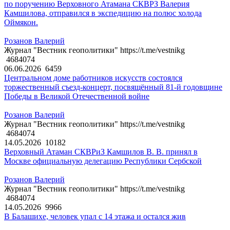
по поручению Верховного Атамана СКВРЗ Валерия
Камшилова, отправился в экспедицию на полюс холода
Оймякон.
Розанов Валерий
Журнал "Вестник геополитики" https://t.me/vestnikg
4684074
06.06.2026
6459
Центральном доме работников искусств состоялся
торжественный съезд-концерт, посвящённый 81-й годовщине
Победы в Великой Отечественной войне
Розанов Валерий
Журнал "Вестник геополитики" https://t.me/vestnikg
4684074
14.05.2026
10182
Верховный Атаман СКВРиЗ Камшилов В. В. принял в
Москве официальную делегацию Республики Сербской
Розанов Валерий
Журнал "Вестник геополитики" https://t.me/vestnikg
4684074
14.05.2026
9966
В Балашихе, человек упал с 14 этажа и остался жив