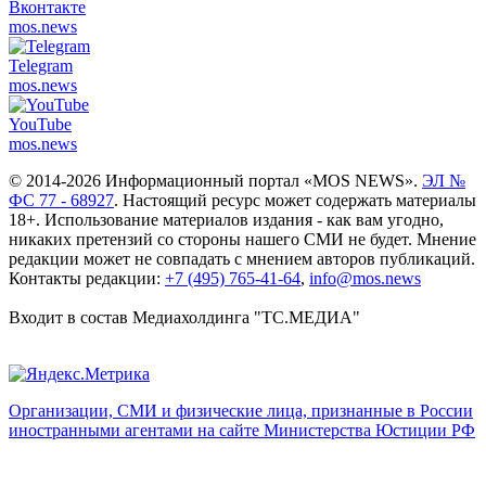
Вконтакте
mos.
news
Telegram
mos.
news
YouTube
mos.
news
© 2014-2026 Информационный портал «MOS NEWS».
ЭЛ №
ФС 77 - 68927
. Настоящий ресурс может содержать материалы
18+. Использование материалов издания - как вам угодно,
никаких претензий со стороны нашего СМИ не будет. Мнение
редакции может не совпадать с мнением авторов публикаций.
Контакты редакции:
+7 (495) 765-41-64
,
info@mos.news
Входит в состав Медиахолдинга "ТС.МЕДИА"
Организации, СМИ и физические лица, признанные в России
иностранными агентами на сайте Министерства Юстиции РФ