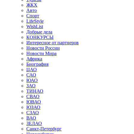
ЖКХ
Авто
Спорт
LifeStyle
WishList
Добрые дела
КОНКУРСЫ
Интересное от партнеров
Новости России
Новости Мира
Африка
Биография
ЦАО
САО
ЮАО
ЗАО
ТИНАО
СВАО
ЮВАО
ЮЗАО
СЗАО
ВАО
ЗЕЛАО
Санкт-Петербург