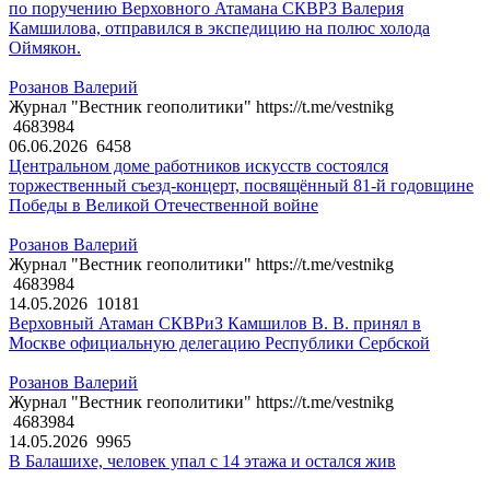
по поручению Верховного Атамана СКВРЗ Валерия
Камшилова, отправился в экспедицию на полюс холода
Оймякон.
Розанов Валерий
Журнал "Вестник геополитики" https://t.me/vestnikg
4683984
06.06.2026
6458
Центральном доме работников искусств состоялся
торжественный съезд-концерт, посвящённый 81-й годовщине
Победы в Великой Отечественной войне
Розанов Валерий
Журнал "Вестник геополитики" https://t.me/vestnikg
4683984
14.05.2026
10181
Верховный Атаман СКВРиЗ Камшилов В. В. принял в
Москве официальную делегацию Республики Сербской
Розанов Валерий
Журнал "Вестник геополитики" https://t.me/vestnikg
4683984
14.05.2026
9965
В Балашихе, человек упал с 14 этажа и остался жив