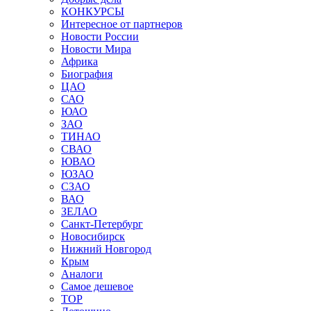
КОНКУРСЫ
Интересное от партнеров
Новости России
Новости Мира
Африка
Биография
ЦАО
САО
ЮАО
ЗАО
ТИНАО
СВАО
ЮВАО
ЮЗАО
СЗАО
ВАО
ЗЕЛАО
Санкт-Петербург
Новосибирск
Нижний Новгород
Крым
Аналоги
Самое дешевое
TOP