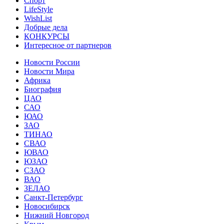
Спорт
LifeStyle
WishList
Добрые дела
КОНКУРСЫ
Интересное от партнеров
Новости России
Новости Мира
Африка
Биография
ЦАО
САО
ЮАО
ЗАО
ТИНАО
СВАО
ЮВАО
ЮЗАО
СЗАО
ВАО
ЗЕЛАО
Санкт-Петербург
Новосибирск
Нижний Новгород