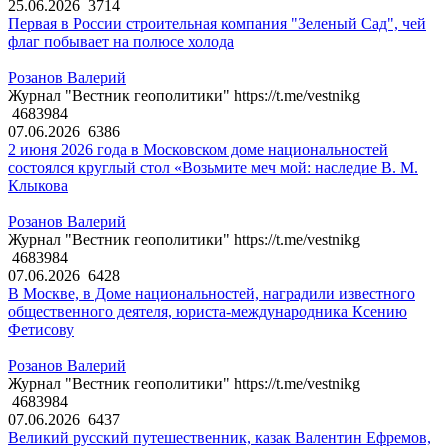
25.06.2026
3714
Первая в России строительная компания "Зеленый Сад", чей
флаг побывает на полюсе холода
Розанов Валерий
Журнал "Вестник геополитики" https://t.me/vestnikg
4683984
07.06.2026
6386
2 июня 2026 года в Московском доме национальностей
состоялся круглый стол «Возьмите меч мой: наследие В. М.
Клыкова
Розанов Валерий
Журнал "Вестник геополитики" https://t.me/vestnikg
4683984
07.06.2026
6428
В Москве, в Доме национальностей, наградили известного
общественного деятеля, юриста-международника Ксению
Фетисову
Розанов Валерий
Журнал "Вестник геополитики" https://t.me/vestnikg
4683984
07.06.2026
6437
Великий русский путешественник, казак Валентин Ефремов,