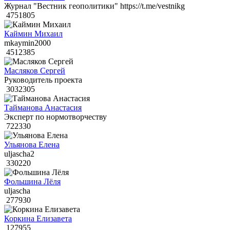
Журнал "Вестник геополитики" https://t.me/vestnikg
4751805
Каймин Михаил
mkaymin2000
4512385
Масляков Сергей
Руководитель проекта
3032305
Тайманова Анастасия
Эксперт по нормотворчеству
722330
Ульянова Елена
uljascha2
330220
Фольшина Лёля
uljascha
277930
Коркина Елизавета
127955