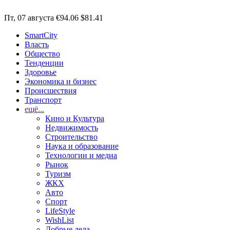
Пт, 07 августа
€94.06
$81.41
SmartCity
Власть
Общество
Тенденции
Здоровье
Экономика и бизнес
Происшествия
Транспорт
ещё...
Кино и Культура
Недвижимость
Строительство
Наука и образование
Технологии и медиа
Рынок
Туризм
ЖКХ
Авто
Спорт
LifeStyle
WishList
Добрые дела