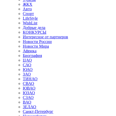
ЖКХ
Авто
Спорт
LifeStyle
WishList
Добрые дела
КОНКУРСЫ
Интересное от партнеров
Новости России
Новости Мира
Африка
Биография
ЦАО
САО
ЮАО
ЗАО
ТИНАО
СВАО
ЮВАО
ЮЗАО
СЗАО
ВАО
ЗЕЛАО
Санкт-Петербург