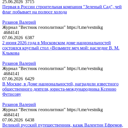
25.06.2026
3715
Первая в России строительная компания "Зеленый Сад", чей
флаг побывает на полюсе холода
Розанов Валерий
Журнал "Вестник геополитики" https://t.me/vestnikg
4684141
07.06.2026
6387
2 июня 2026 года в Московском доме национальностей
состоялся круглый стол «Возьмите меч мой: наследие В. М.
Клыкова
Розанов Валерий
Журнал "Вестник геополитики" https://t.me/vestnikg
4684141
07.06.2026
6429
В Москве, в Доме национальностей, наградили известного
общественного деятеля, юриста-международника Ксению
Фетисову
Розанов Валерий
Журнал "Вестник геополитики" https://t.me/vestnikg
4684141
07.06.2026
6438
Великий русский путешественник, казак Валентин Ефремов,