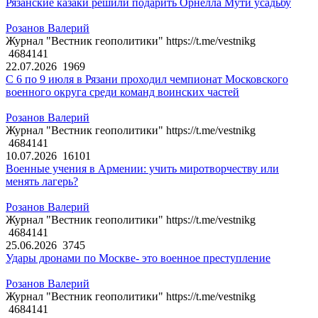
Рязанские казаки решили подарить Орнелла Мути усадьбу
Розанов Валерий
Журнал "Вестник геополитики" https://t.me/vestnikg
4684141
22.07.2026
1969
С 6 по 9 июля в Рязани проходил чемпионат Московского
военного округа среди команд воинских частей
Розанов Валерий
Журнал "Вестник геополитики" https://t.me/vestnikg
4684141
10.07.2026
16101
Военные учения в Армении: учить миротворчеству или
менять лагерь?
Розанов Валерий
Журнал "Вестник геополитики" https://t.me/vestnikg
4684141
25.06.2026
3745
Удары дронами по Москве- это военное преступление
Розанов Валерий
Журнал "Вестник геополитики" https://t.me/vestnikg
4684141