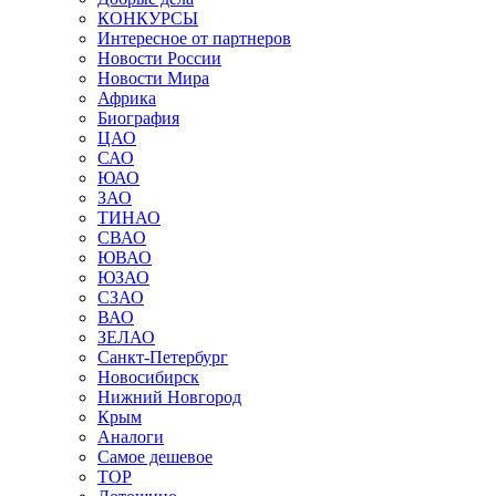
КОНКУРСЫ
Интересное от партнеров
Новости России
Новости Мира
Африка
Биография
ЦАО
САО
ЮАО
ЗАО
ТИНАО
СВАО
ЮВАО
ЮЗАО
СЗАО
ВАО
ЗЕЛАО
Санкт-Петербург
Новосибирск
Нижний Новгород
Крым
Аналоги
Самое дешевое
TOP