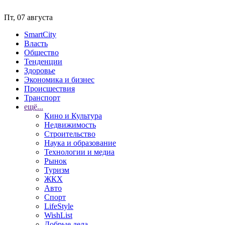
Пт, 07 августа
SmartCity
Власть
Общество
Тенденции
Здоровье
Экономика и бизнес
Происшествия
Транспорт
ещё...
Кино и Культура
Недвижимость
Строительство
Наука и образование
Технологии и медиа
Рынок
Туризм
ЖКХ
Авто
Спорт
LifeStyle
WishList
Добрые дела