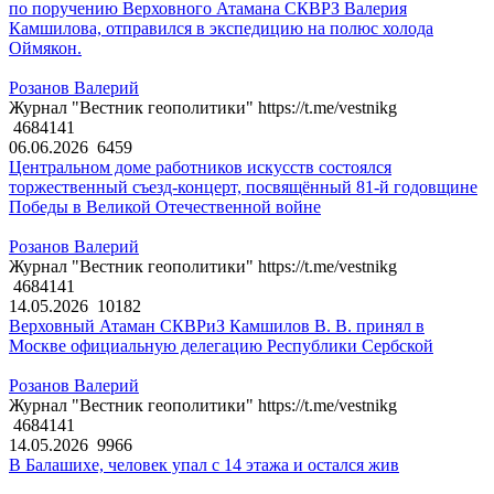
по поручению Верховного Атамана СКВРЗ Валерия
Камшилова, отправился в экспедицию на полюс холода
Оймякон.
Розанов Валерий
Журнал "Вестник геополитики" https://t.me/vestnikg
4684141
06.06.2026
6459
Центральном доме работников искусств состоялся
торжественный съезд-концерт, посвящённый 81-й годовщине
Победы в Великой Отечественной войне
Розанов Валерий
Журнал "Вестник геополитики" https://t.me/vestnikg
4684141
14.05.2026
10182
Верховный Атаман СКВРиЗ Камшилов В. В. принял в
Москве официальную делегацию Республики Сербской
Розанов Валерий
Журнал "Вестник геополитики" https://t.me/vestnikg
4684141
14.05.2026
9966
В Балашихе, человек упал с 14 этажа и остался жив