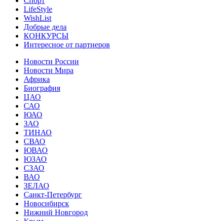
Спорт
LifeStyle
WishList
Добрые дела
КОНКУРСЫ
Интересное от партнеров
Новости России
Новости Мира
Африка
Биография
ЦАО
САО
ЮАО
ЗАО
ТИНАО
СВАО
ЮВАО
ЮЗАО
СЗАО
ВАО
ЗЕЛАО
Санкт-Петербург
Новосибирск
Нижний Новгород