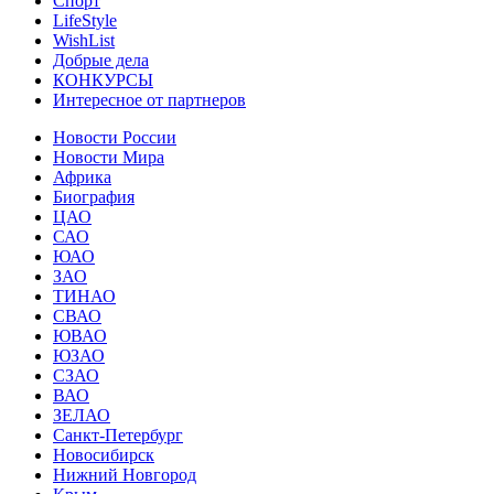
Спорт
LifeStyle
WishList
Добрые дела
КОНКУРСЫ
Интересное от партнеров
Новости России
Новости Мира
Африка
Биография
ЦАО
САО
ЮАО
ЗАО
ТИНАО
СВАО
ЮВАО
ЮЗАО
СЗАО
ВАО
ЗЕЛАО
Санкт-Петербург
Новосибирск
Нижний Новгород