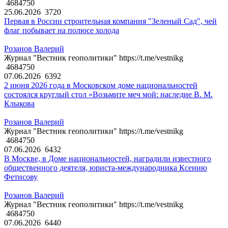
4684750
25.06.2026
3720
Первая в России строительная компания "Зеленый Сад", чей
флаг побывает на полюсе холода
Розанов Валерий
Журнал "Вестник геополитики" https://t.me/vestnikg
4684750
07.06.2026
6392
2 июня 2026 года в Московском доме национальностей
состоялся круглый стол «Возьмите меч мой: наследие В. М.
Клыкова
Розанов Валерий
Журнал "Вестник геополитики" https://t.me/vestnikg
4684750
07.06.2026
6432
В Москве, в Доме национальностей, наградили известного
общественного деятеля, юриста-международника Ксению
Фетисову
Розанов Валерий
Журнал "Вестник геополитики" https://t.me/vestnikg
4684750
07.06.2026
6440