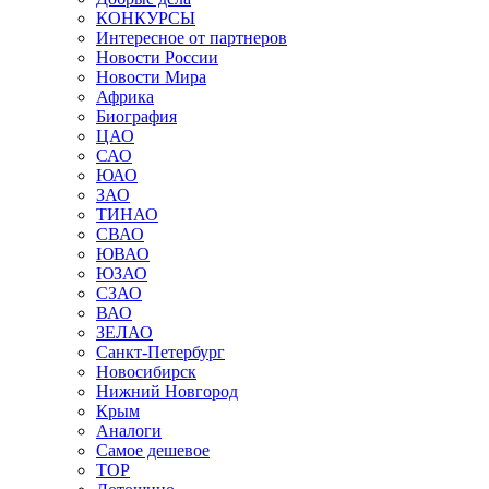
КОНКУРСЫ
Интересное от партнеров
Новости России
Новости Мира
Африка
Биография
ЦАО
САО
ЮАО
ЗАО
ТИНАО
СВАО
ЮВАО
ЮЗАО
СЗАО
ВАО
ЗЕЛАО
Санкт-Петербург
Новосибирск
Нижний Новгород
Крым
Аналоги
Самое дешевое
TOP