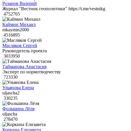
Розанов Валерий
Журнал "Вестник геополитики" https://t.me/vestnikg
4752765
Каймин Михаил
mkaymin2000
4516895
Масляков Сергей
Руководитель проекта
3033950
Тайманова Анастасия
Эксперт по нормотворчеству
723330
Ульянова Елена
uljascha2
330235
Фольшина Лёля
uljascha
278470
Коркина Елизавета