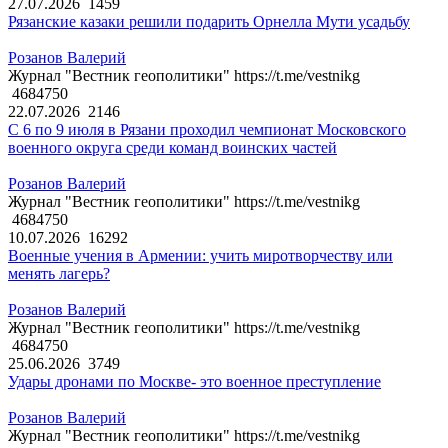
27.07.2026
1459
Рязанские казаки решили подарить Орнелла Мути усадьбу
Розанов Валерий
Журнал "Вестник геополитики" https://t.me/vestnikg
4684750
22.07.2026
2146
С 6 по 9 июля в Рязани проходил чемпионат Московского
военного округа среди команд воинских частей
Розанов Валерий
Журнал "Вестник геополитики" https://t.me/vestnikg
4684750
10.07.2026
16292
Военные учения в Армении: учить миротворчеству или
менять лагерь?
Розанов Валерий
Журнал "Вестник геополитики" https://t.me/vestnikg
4684750
25.06.2026
3749
Удары дронами по Москве- это военное преступление
Розанов Валерий
Журнал "Вестник геополитики" https://t.me/vestnikg