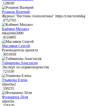
128030
Розанов Валерий
Журнал "Вестник геополитики" https://t.me/vestnikg
4752765
Каймин Михаил
mkaymin2000
4516895
Масляков Сергей
Руководитель проекта
3033950
Тайманова Анастасия
Эксперт по нормотворчеству
723330
Ульянова Елена
uljascha2
330235
Фольшина Лёля
uljascha
278470