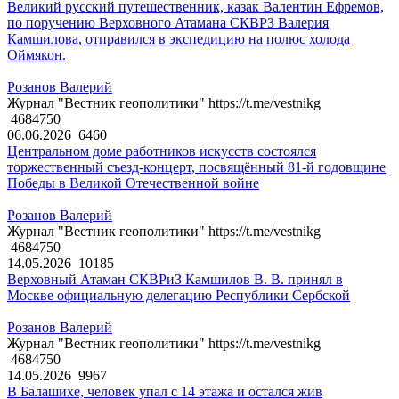
Великий русский путешественник, казак Валентин Ефремов,
по поручению Верховного Атамана СКВРЗ Валерия
Камшилова, отправился в экспедицию на полюс холода
Оймякон.
Розанов Валерий
Журнал "Вестник геополитики" https://t.me/vestnikg
4684750
06.06.2026
6460
Центральном доме работников искусств состоялся
торжественный съезд-концерт, посвящённый 81-й годовщине
Победы в Великой Отечественной войне
Розанов Валерий
Журнал "Вестник геополитики" https://t.me/vestnikg
4684750
14.05.2026
10185
Верховный Атаман СКВРиЗ Камшилов В. В. принял в
Москве официальную делегацию Республики Сербской
Розанов Валерий
Журнал "Вестник геополитики" https://t.me/vestnikg
4684750
14.05.2026
9967
В Балашихе, человек упал с 14 этажа и остался жив