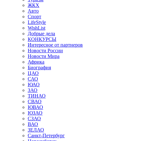
ЖКХ
Авто
Спорт
LifeStyle
WishList
Добрые дела
КОНКУРСЫ
Интересное от партнеров
Новости России
Новости Мира
Африка
Биография
ЦАО
САО
ЮАО
ЗАО
ТИНАО
СВАО
ЮВАО
ЮЗАО
СЗАО
ВАО
ЗЕЛАО
Санкт-Петербург