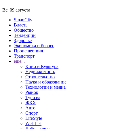
Вс, 09 августа
SmartCity
Власть
Общество
Тенденции
Здоровье
Экономика и бизнес
Происшествия
Транспорт
ещё...
Кино и Культура
Недвижимость
Строительство
Наука и образование
Технологии и медиа
Рынок
Туризм
ЖКХ
Авто
Спорт
LifeStyle
WishList
Добрые дела