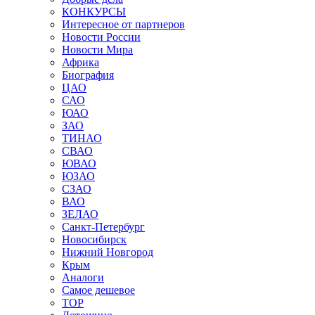
КОНКУРСЫ
Интересное от партнеров
Новости России
Новости Мира
Африка
Биография
ЦАО
САО
ЮАО
ЗАО
ТИНАО
СВАО
ЮВАО
ЮЗАО
СЗАО
ВАО
ЗЕЛАО
Санкт-Петербург
Новосибирск
Нижний Новгород
Крым
Аналоги
Самое дешевое
TOP