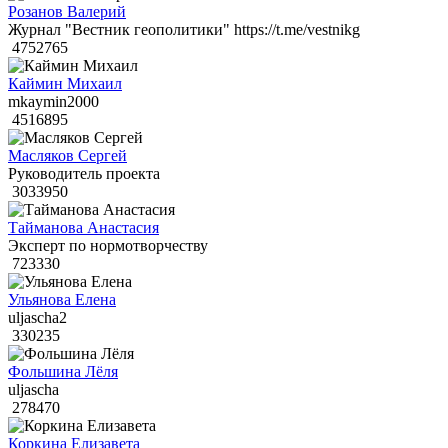
Розанов Валерий
Журнал "Вестник геополитики" https://t.me/vestnikg
4752765
Каймин Михаил
mkaymin2000
4516895
Масляков Сергей
Руководитель проекта
3033950
Тайманова Анастасия
Эксперт по нормотворчеству
723330
Ульянова Елена
uljascha2
330235
Фольшина Лёля
uljascha
278470
Коркина Елизавета