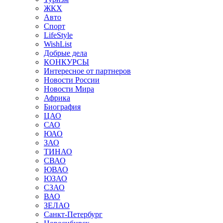
ЖКХ
Авто
Спорт
LifeStyle
WishList
Добрые дела
КОНКУРСЫ
Интересное от партнеров
Новости России
Новости Мира
Африка
Биография
ЦАО
САО
ЮАО
ЗАО
ТИНАО
СВАО
ЮВАО
ЮЗАО
СЗАО
ВАО
ЗЕЛАО
Санкт-Петербург