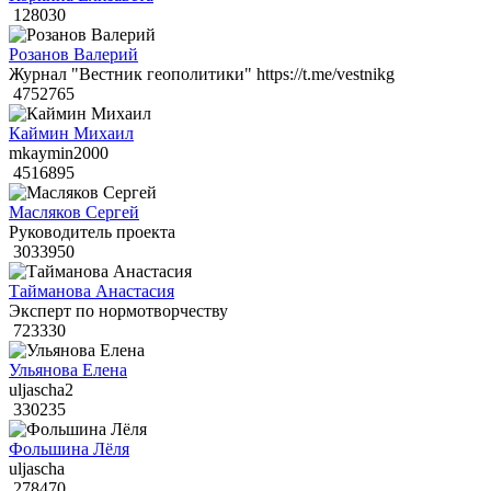
128030
Розанов Валерий
Журнал "Вестник геополитики" https://t.me/vestnikg
4752765
Каймин Михаил
mkaymin2000
4516895
Масляков Сергей
Руководитель проекта
3033950
Тайманова Анастасия
Эксперт по нормотворчеству
723330
Ульянова Елена
uljascha2
330235
Фольшина Лёля
uljascha
278470