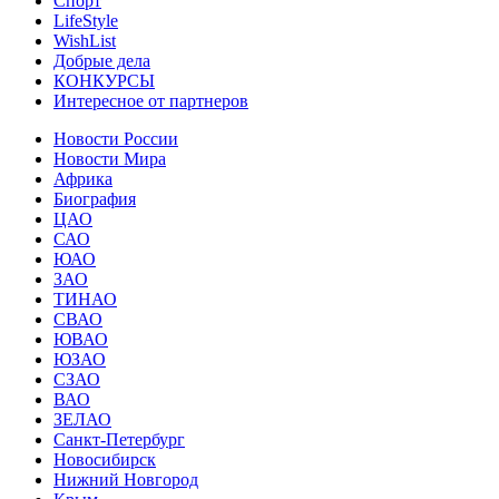
Спорт
LifeStyle
WishList
Добрые дела
КОНКУРСЫ
Интересное от партнеров
Новости России
Новости Мира
Африка
Биография
ЦАО
САО
ЮАО
ЗАО
ТИНАО
СВАО
ЮВАО
ЮЗАО
СЗАО
ВАО
ЗЕЛАО
Санкт-Петербург
Новосибирск
Нижний Новгород