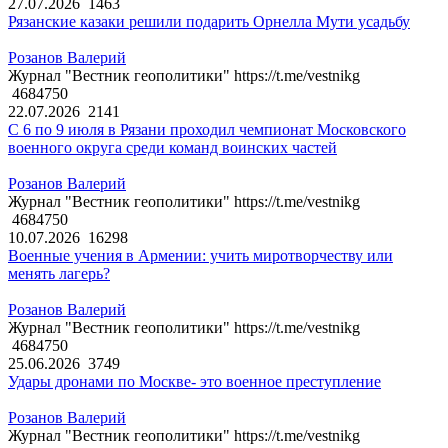
27.07.2026
1463
Рязанские казаки решили подарить Орнелла Мути усадьбу
Розанов Валерий
Журнал "Вестник геополитики" https://t.me/vestnikg
4684750
22.07.2026
2141
С 6 по 9 июля в Рязани проходил чемпионат Московского
военного округа среди команд воинских частей
Розанов Валерий
Журнал "Вестник геополитики" https://t.me/vestnikg
4684750
10.07.2026
16298
Военные учения в Армении: учить миротворчеству или
менять лагерь?
Розанов Валерий
Журнал "Вестник геополитики" https://t.me/vestnikg
4684750
25.06.2026
3749
Удары дронами по Москве- это военное преступление
Розанов Валерий
Журнал "Вестник геополитики" https://t.me/vestnikg