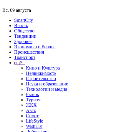
Вс, 09 августа
SmartCity
Власть
Общество
Тенденции
Здоровье
Экономика и бизнес
Происшествия
Транспорт
ещё...
Кино и Культура
Недвижимость
Строительство
Наука и образование
Технологии и медиа
Рынок
Туризм
ЖКХ
Авто
Спорт
LifeStyle
WishList
Добрые дела