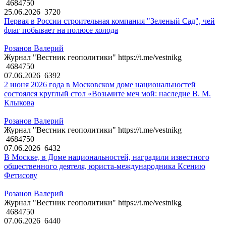
4684750
25.06.2026
3720
Первая в России строительная компания "Зеленый Сад", чей
флаг побывает на полюсе холода
Розанов Валерий
Журнал "Вестник геополитики" https://t.me/vestnikg
4684750
07.06.2026
6392
2 июня 2026 года в Московском доме национальностей
состоялся круглый стол «Возьмите меч мой: наследие В. М.
Клыкова
Розанов Валерий
Журнал "Вестник геополитики" https://t.me/vestnikg
4684750
07.06.2026
6432
В Москве, в Доме национальностей, наградили известного
общественного деятеля, юриста-международника Ксению
Фетисову
Розанов Валерий
Журнал "Вестник геополитики" https://t.me/vestnikg
4684750
07.06.2026
6440