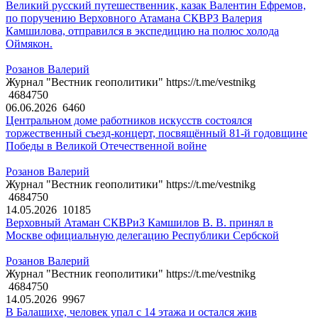
Великий русский путешественник, казак Валентин Ефремов,
по поручению Верховного Атамана СКВРЗ Валерия
Камшилова, отправился в экспедицию на полюс холода
Оймякон.
Розанов Валерий
Журнал "Вестник геополитики" https://t.me/vestnikg
4684750
06.06.2026
6460
Центральном доме работников искусств состоялся
торжественный съезд-концерт, посвящённый 81-й годовщине
Победы в Великой Отечественной войне
Розанов Валерий
Журнал "Вестник геополитики" https://t.me/vestnikg
4684750
14.05.2026
10185
Верховный Атаман СКВРиЗ Камшилов В. В. принял в
Москве официальную делегацию Республики Сербской
Розанов Валерий
Журнал "Вестник геополитики" https://t.me/vestnikg
4684750
14.05.2026
9967
В Балашихе, человек упал с 14 этажа и остался жив