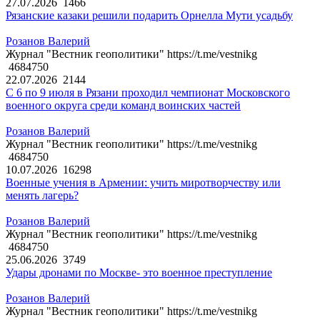
27.07.2026
1466
Рязанские казаки решили подарить Орнелла Мути усадьбу
Розанов Валерий
Журнал "Вестник геополитики" https://t.me/vestnikg
4684750
22.07.2026
2144
С 6 по 9 июля в Рязани проходил чемпионат Московского
военного округа среди команд воинских частей
Розанов Валерий
Журнал "Вестник геополитики" https://t.me/vestnikg
4684750
10.07.2026
16298
Военные учения в Армении: учить миротворчеству или
менять лагерь?
Розанов Валерий
Журнал "Вестник геополитики" https://t.me/vestnikg
4684750
25.06.2026
3749
Удары дронами по Москве- это военное преступление
Розанов Валерий
Журнал "Вестник геополитики" https://t.me/vestnikg