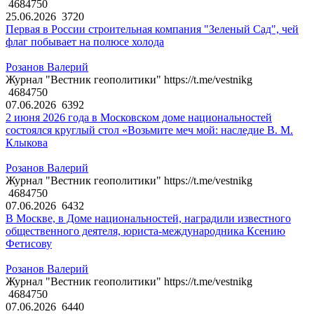
4684750
25.06.2026
3720
Первая в России строительная компания "Зеленый Сад", чей
флаг побывает на полюсе холода
Розанов Валерий
Журнал "Вестник геополитики" https://t.me/vestnikg
4684750
07.06.2026
6392
2 июня 2026 года в Московском доме национальностей
состоялся круглый стол «Возьмите меч мой: наследие В. М.
Клыкова
Розанов Валерий
Журнал "Вестник геополитики" https://t.me/vestnikg
4684750
07.06.2026
6432
В Москве, в Доме национальностей, наградили известного
общественного деятеля, юриста-международника Ксению
Фетисову
Розанов Валерий
Журнал "Вестник геополитики" https://t.me/vestnikg
4684750
07.06.2026
6440