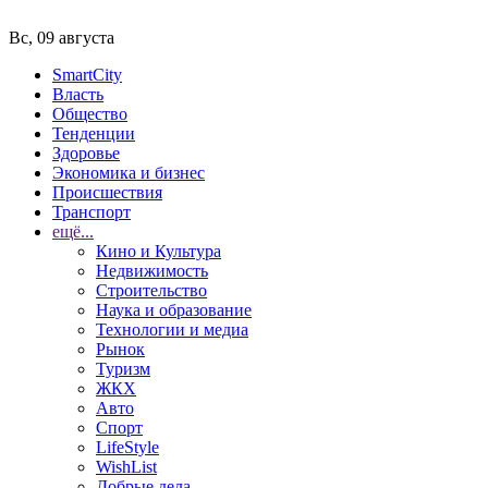
Вс, 09 августа
SmartCity
Власть
Общество
Тенденции
Здоровье
Экономика и бизнес
Происшествия
Транспорт
ещё...
Кино и Культура
Недвижимость
Строительство
Наука и образование
Технологии и медиа
Рынок
Туризм
ЖКХ
Авто
Спорт
LifeStyle
WishList
Добрые дела