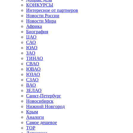
КОНКУРСЫ
Интересное от партнеров
Новости России
Новости Мира
Африка
Биография
ЦАО
САО
ЮАО
ЗАО
ТИНАО
СВАО
ЮВАО
ЮЗАО
СЗАО
ВАО
ЗЕЛАО
Санкт-Петербург
Новосибирск
Нижний Новгород
Крым
Аналоги
Самое дешевое
TOP