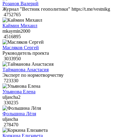
Розанов Валерий
Журнал "Вестник геополитики" https://t.me/vestnikg
4752765
Каймин Михаил
mkaymin2000
4516895
Масляков Сергей
Руководитель проекта
3033950
Тайманова Анастасия
Эксперт по нормотворчеству
723330
Ульянова Елена
uljascha2
330235
Фольшина Лёля
uljascha
278470
Коркина Елизавета