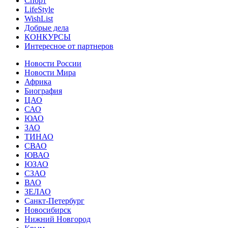
Спорт
LifeStyle
WishList
Добрые дела
КОНКУРСЫ
Интересное от партнеров
Новости России
Новости Мира
Африка
Биография
ЦАО
САО
ЮАО
ЗАО
ТИНАО
СВАО
ЮВАО
ЮЗАО
СЗАО
ВАО
ЗЕЛАО
Санкт-Петербург
Новосибирск
Нижний Новгород