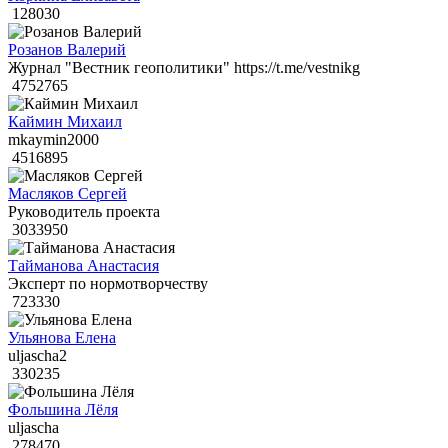
128030
Розанов Валерий
Журнал "Вестник геополитики" https://t.me/vestnikg
4752765
Каймин Михаил
mkaymin2000
4516895
Масляков Сергей
Руководитель проекта
3033950
Тайманова Анастасия
Эксперт по нормотворчеству
723330
Ульянова Елена
uljascha2
330235
Фольшина Лёля
uljascha
278470