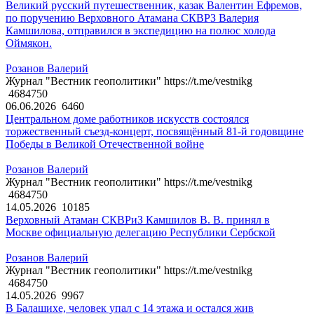
Великий русский путешественник, казак Валентин Ефремов,
по поручению Верховного Атамана СКВРЗ Валерия
Камшилова, отправился в экспедицию на полюс холода
Оймякон.
Розанов Валерий
Журнал "Вестник геополитики" https://t.me/vestnikg
4684750
06.06.2026
6460
Центральном доме работников искусств состоялся
торжественный съезд-концерт, посвящённый 81-й годовщине
Победы в Великой Отечественной войне
Розанов Валерий
Журнал "Вестник геополитики" https://t.me/vestnikg
4684750
14.05.2026
10185
Верховный Атаман СКВРиЗ Камшилов В. В. принял в
Москве официальную делегацию Республики Сербской
Розанов Валерий
Журнал "Вестник геополитики" https://t.me/vestnikg
4684750
14.05.2026
9967
В Балашихе, человек упал с 14 этажа и остался жив