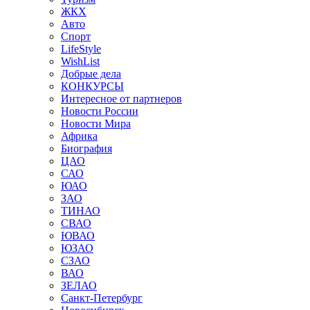
ЖКХ
Авто
Спорт
LifeStyle
WishList
Добрые дела
КОНКУРСЫ
Интересное от партнеров
Новости России
Новости Мира
Африка
Биография
ЦАО
САО
ЮАО
ЗАО
ТИНАО
СВАО
ЮВАО
ЮЗАО
СЗАО
ВАО
ЗЕЛАО
Санкт-Петербург