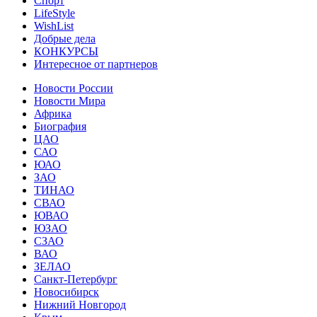
Спорт
LifeStyle
WishList
Добрые дела
КОНКУРСЫ
Интересное от партнеров
Новости России
Новости Мира
Африка
Биография
ЦАО
САО
ЮАО
ЗАО
ТИНАО
СВАО
ЮВАО
ЮЗАО
СЗАО
ВАО
ЗЕЛАО
Санкт-Петербург
Новосибирск
Нижний Новгород