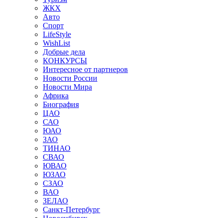
ЖКХ
Авто
Спорт
LifeStyle
WishList
Добрые дела
КОНКУРСЫ
Интересное от партнеров
Новости России
Новости Мира
Африка
Биография
ЦАО
САО
ЮАО
ЗАО
ТИНАО
СВАО
ЮВАО
ЮЗАО
СЗАО
ВАО
ЗЕЛАО
Санкт-Петербург