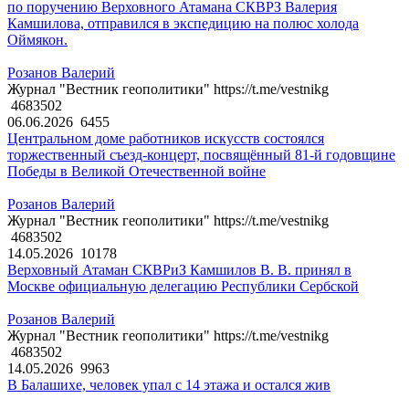
по поручению Верховного Атамана СКВРЗ Валерия
Камшилова, отправился в экспедицию на полюс холода
Оймякон.
Розанов Валерий
Журнал "Вестник геополитики" https://t.me/vestnikg
4683502
06.06.2026
6455
Центральном доме работников искусств состоялся
торжественный съезд-концерт, посвящённый 81-й годовщине
Победы в Великой Отечественной войне
Розанов Валерий
Журнал "Вестник геополитики" https://t.me/vestnikg
4683502
14.05.2026
10178
Верховный Атаман СКВРиЗ Камшилов В. В. принял в
Москве официальную делегацию Республики Сербской
Розанов Валерий
Журнал "Вестник геополитики" https://t.me/vestnikg
4683502
14.05.2026
9963
В Балашихе, человек упал с 14 этажа и остался жив