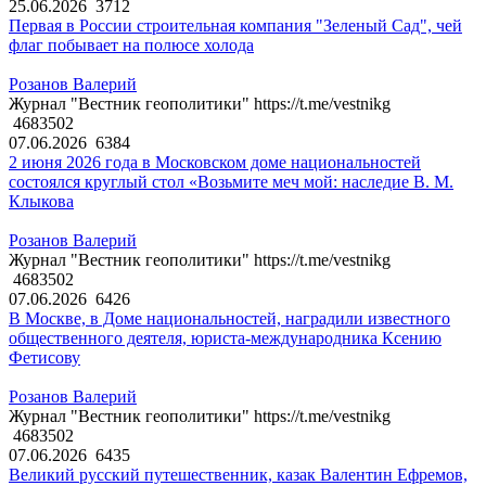
25.06.2026
3712
Первая в России строительная компания "Зеленый Сад", чей
флаг побывает на полюсе холода
Розанов Валерий
Журнал "Вестник геополитики" https://t.me/vestnikg
4683502
07.06.2026
6384
2 июня 2026 года в Московском доме национальностей
состоялся круглый стол «Возьмите меч мой: наследие В. М.
Клыкова
Розанов Валерий
Журнал "Вестник геополитики" https://t.me/vestnikg
4683502
07.06.2026
6426
В Москве, в Доме национальностей, наградили известного
общественного деятеля, юриста-международника Ксению
Фетисову
Розанов Валерий
Журнал "Вестник геополитики" https://t.me/vestnikg
4683502
07.06.2026
6435
Великий русский путешественник, казак Валентин Ефремов,