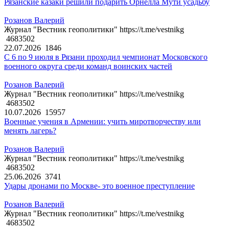
Рязанские казаки решили подарить Орнелла Мути усадьбу
Розанов Валерий
Журнал "Вестник геополитики" https://t.me/vestnikg
4683502
22.07.2026
1846
С 6 по 9 июля в Рязани проходил чемпионат Московского
военного округа среди команд воинских частей
Розанов Валерий
Журнал "Вестник геополитики" https://t.me/vestnikg
4683502
10.07.2026
15957
Военные учения в Армении: учить миротворчеству или
менять лагерь?
Розанов Валерий
Журнал "Вестник геополитики" https://t.me/vestnikg
4683502
25.06.2026
3741
Удары дронами по Москве- это военное преступление
Розанов Валерий
Журнал "Вестник геополитики" https://t.me/vestnikg
4683502