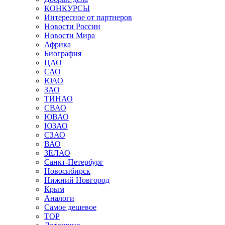
КОНКУРСЫ
Интересное от партнеров
Новости России
Новости Мира
Африка
Биография
ЦАО
САО
ЮАО
ЗАО
ТИНАО
СВАО
ЮВАО
ЮЗАО
СЗАО
ВАО
ЗЕЛАО
Санкт-Петербург
Новосибирск
Нижний Новгород
Крым
Аналоги
Самое дешевое
TOP