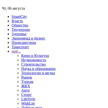
Чт, 06 августа
SmartCity
Власть
Общество
Тенденции
Здоровье
Экономика и бизнес
Происшествия
Транспорт
ещё...
Кино и Культура
Недвижимость
Строительство
Наука и образование
Технологии и медиа
Рынок
Туризм
ЖКХ
Авто
Спорт
LifeStyle
WishList
Добрые дела