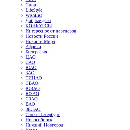
Спорт
LifeStyle
WishList
Добрые дела
КОНКУРСЫ
Интересное от партнеров
Новости России
Новости Мира
Африка
Биография
ЦАО
САО
ЮАО
ЗАО
ТИНАО
СВАО
ЮВАО
ЮЗАО
СЗАО
ВАО
ЗЕЛАО
Санкт-Петербург
Новосибирск
Нижний Новгород