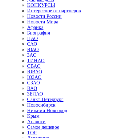
КОНКУРСЫ
Интересное от партнеров
Новости России
Новости Мира
Африка
Биография
ЦАО
САО
ЮАО
ЗАО
ТИНАО
СВАО
ЮВАО
ЮЗАО
СЗАО
ВАО
ЗЕЛАО
Санкт-Петербург
Новосибирск
Нижний Новгород
Крым
Аналоги
Самое дешевое
TOP