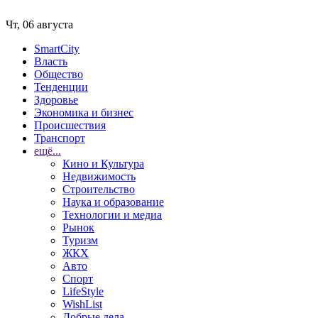
Чт, 06 августа
SmartCity
Власть
Общество
Тенденции
Здоровье
Экономика и бизнес
Происшествия
Транспорт
ещё...
Кино и Культура
Недвижимость
Строительство
Наука и образование
Технологии и медиа
Рынок
Туризм
ЖКХ
Авто
Спорт
LifeStyle
WishList
Добрые дела