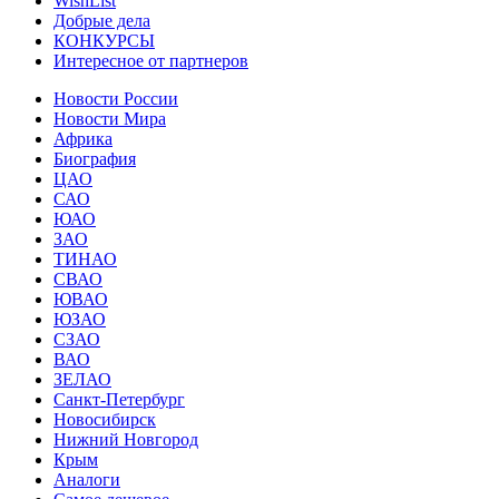
WishList
Добрые дела
КОНКУРСЫ
Интересное от партнеров
Новости России
Новости Мира
Африка
Биография
ЦАО
САО
ЮАО
ЗАО
ТИНАО
СВАО
ЮВАО
ЮЗАО
СЗАО
ВАО
ЗЕЛАО
Санкт-Петербург
Новосибирск
Нижний Новгород
Крым
Аналоги