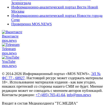
Зеленограда
Информационно-аналитический портал Вести Новой
Москвы
Информационно-аналитический портал Новости города
Сочи
Проверенно MOS.NEWS
Вконтакте
mos.
news
Telegram
mos.
news
YouTube
mos.
news
© 2014-2026 Информационный портал «MOS NEWS».
ЭЛ №
ФС 77 - 68927
. Настоящий ресурс может содержать материалы
18+. Использование материалов издания - как вам угодно,
никаких претензий со стороны нашего СМИ не будет. Мнение
редакции может не совпадать с мнением авторов публикаций.
Контакты редакции:
+7 (495) 765-41-64
,
info@mos.news
Входит в состав Медиахолдинга "ТС.МЕДИА"