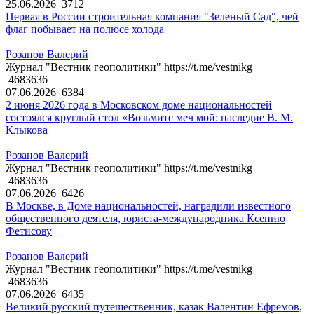
25.06.2026
3712
Первая в России строительная компания "Зеленый Сад", чей
флаг побывает на полюсе холода
Розанов Валерий
Журнал "Вестник геополитики" https://t.me/vestnikg
4683636
07.06.2026
6384
2 июня 2026 года в Московском доме национальностей
состоялся круглый стол «Возьмите меч мой: наследие В. М.
Клыкова
Розанов Валерий
Журнал "Вестник геополитики" https://t.me/vestnikg
4683636
07.06.2026
6426
В Москве, в Доме национальностей, наградили известного
общественного деятеля, юриста-международника Ксению
Фетисову
Розанов Валерий
Журнал "Вестник геополитики" https://t.me/vestnikg
4683636
07.06.2026
6435
Великий русский путешественник, казак Валентин Ефремов,