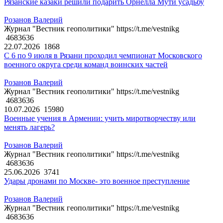
Рязанские казаки решили подарить Орнелла Мути усадьбу
Розанов Валерий
Журнал "Вестник геополитики" https://t.me/vestnikg
4683636
22.07.2026
1868
С 6 по 9 июля в Рязани проходил чемпионат Московского
военного округа среди команд воинских частей
Розанов Валерий
Журнал "Вестник геополитики" https://t.me/vestnikg
4683636
10.07.2026
15980
Военные учения в Армении: учить миротворчеству или
менять лагерь?
Розанов Валерий
Журнал "Вестник геополитики" https://t.me/vestnikg
4683636
25.06.2026
3741
Удары дронами по Москве- это военное преступление
Розанов Валерий
Журнал "Вестник геополитики" https://t.me/vestnikg
4683636