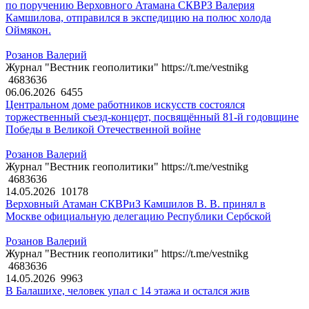
по поручению Верховного Атамана СКВРЗ Валерия
Камшилова, отправился в экспедицию на полюс холода
Оймякон.
Розанов Валерий
Журнал "Вестник геополитики" https://t.me/vestnikg
4683636
06.06.2026
6455
Центральном доме работников искусств состоялся
торжественный съезд-концерт, посвящённый 81-й годовщине
Победы в Великой Отечественной войне
Розанов Валерий
Журнал "Вестник геополитики" https://t.me/vestnikg
4683636
14.05.2026
10178
Верховный Атаман СКВРиЗ Камшилов В. В. принял в
Москве официальную делегацию Республики Сербской
Розанов Валерий
Журнал "Вестник геополитики" https://t.me/vestnikg
4683636
14.05.2026
9963
В Балашихе, человек упал с 14 этажа и остался жив