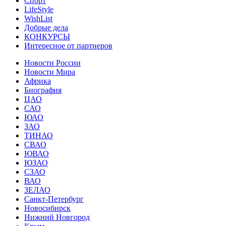
Спорт
LifeStyle
WishList
Добрые дела
КОНКУРСЫ
Интересное от партнеров
Новости России
Новости Мира
Африка
Биография
ЦАО
САО
ЮАО
ЗАО
ТИНАО
СВАО
ЮВАО
ЮЗАО
СЗАО
ВАО
ЗЕЛАО
Санкт-Петербург
Новосибирск
Нижний Новгород