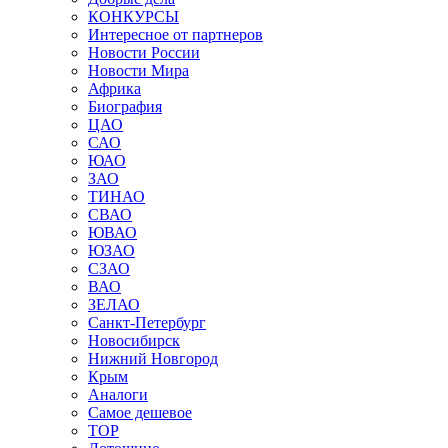
КОНКУРСЫ
Интересное от партнеров
Новости России
Новости Мира
Африка
Биография
ЦАО
САО
ЮАО
ЗАО
ТИНАО
СВАО
ЮВАО
ЮЗАО
СЗАО
ВАО
ЗЕЛАО
Санкт-Петербург
Новосибирск
Нижний Новгород
Крым
Аналоги
Самое дешевое
TOP