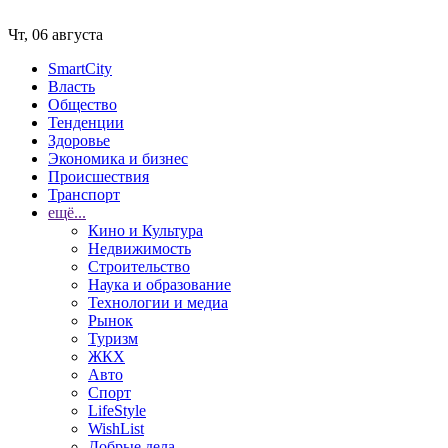
Чт, 06 августа
SmartCity
Власть
Общество
Тенденции
Здоровье
Экономика и бизнес
Происшествия
Транспорт
ещё...
Кино и Культура
Недвижимость
Строительство
Наука и образование
Технологии и медиа
Рынок
Туризм
ЖКХ
Авто
Спорт
LifeStyle
WishList
Добрые дела