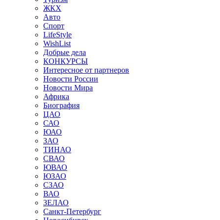
ЖКХ
Авто
Спорт
LifeStyle
WishList
Добрые дела
КОНКУРСЫ
Интересное от партнеров
Новости России
Новости Мира
Африка
Биография
ЦАО
САО
ЮАО
ЗАО
ТИНАО
СВАО
ЮВАО
ЮЗАО
СЗАО
ВАО
ЗЕЛАО
Санкт-Петербург