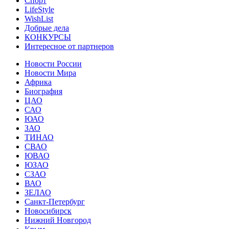
Спорт
LifeStyle
WishList
Добрые дела
КОНКУРСЫ
Интересное от партнеров
Новости России
Новости Мира
Африка
Биография
ЦАО
САО
ЮАО
ЗАО
ТИНАО
СВАО
ЮВАО
ЮЗАО
СЗАО
ВАО
ЗЕЛАО
Санкт-Петербург
Новосибирск
Нижний Новгород