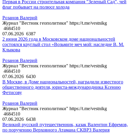
Первая в России строительная компания "Зеленый Сад", чей
флаг побывает на полюсе холода
Розанов Валерий
Журнал "Вестник геополитики" https://t.me/vestnikg
4684510
07.06.2026
6387
2 июня 2026 года в Московском доме национальностей
состоялся круглый стол «Возьмите меч мой: наследие В. М.
Клыкова
Розанов Валерий
Журнал "Вестник геополитики" https://t.me/vestnikg
4684510
07.06.2026
6430
В Москве, в Доме национальностей, наградили известного
общественного деятеля, юриста-международника Ксению
Фетисову
Розанов Валерий
Журнал "Вестник геополитики" https://t.me/vestnikg
4684510
07.06.2026
6438
Великий русский путешественник, казак Валентин Ефремов,
по поручению Верховного Атамана СКВРЗ Валерия