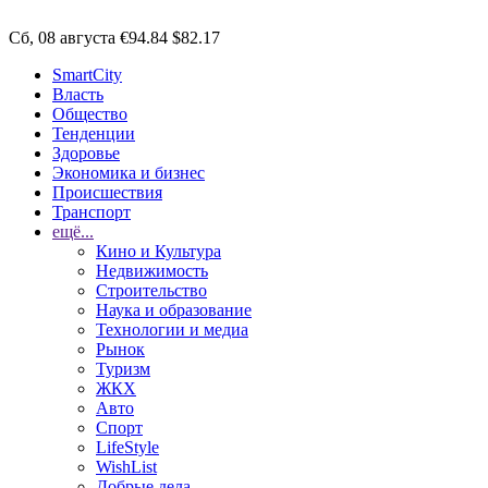
Сб, 08 августа
€94.84
$82.17
SmartCity
Власть
Общество
Тенденции
Здоровье
Экономика и бизнес
Происшествия
Транспорт
ещё...
Кино и Культура
Недвижимость
Строительство
Наука и образование
Технологии и медиа
Рынок
Туризм
ЖКХ
Авто
Спорт
LifeStyle
WishList
Добрые дела