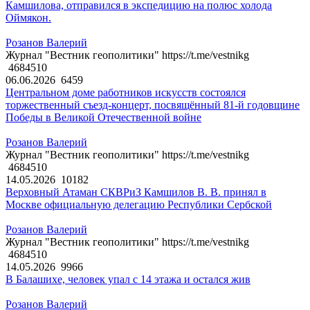
Камшилова, отправился в экспедицию на полюс холода
Оймякон.
Розанов Валерий
Журнал "Вестник геополитики" https://t.me/vestnikg
4684510
06.06.2026
6459
Центральном доме работников искусств состоялся
торжественный съезд-концерт, посвящённый 81-й годовщине
Победы в Великой Отечественной войне
Розанов Валерий
Журнал "Вестник геополитики" https://t.me/vestnikg
4684510
14.05.2026
10182
Верховный Атаман СКВРиЗ Камшилов В. В. принял в
Москве официальную делегацию Республики Сербской
Розанов Валерий
Журнал "Вестник геополитики" https://t.me/vestnikg
4684510
14.05.2026
9966
В Балашихе, человек упал с 14 этажа и остался жив
Розанов Валерий