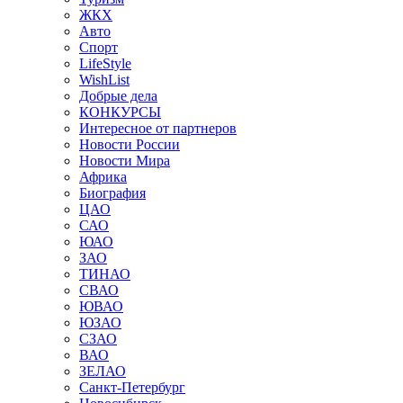
ЖКХ
Авто
Спорт
LifeStyle
WishList
Добрые дела
КОНКУРСЫ
Интересное от партнеров
Новости России
Новости Мира
Африка
Биография
ЦАО
САО
ЮАО
ЗАО
ТИНАО
СВАО
ЮВАО
ЮЗАО
СЗАО
ВАО
ЗЕЛАО
Санкт-Петербург