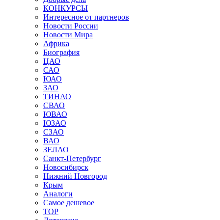
КОНКУРСЫ
Интересное от партнеров
Новости России
Новости Мира
Африка
Биография
ЦАО
САО
ЮАО
ЗАО
ТИНАО
СВАО
ЮВАО
ЮЗАО
СЗАО
ВАО
ЗЕЛАО
Санкт-Петербург
Новосибирск
Нижний Новгород
Крым
Аналоги
Самое дешевое
TOP