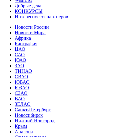
WishList
Добрые дела
КОНКУРСЫ
Интересное от партнеров
Новости России
Новости Мира
Африка
Биография
ЦАО
САО
ЮАО
ЗАО
ТИНАО
СВАО
ЮВАО
ЮЗАО
СЗАО
ВАО
ЗЕЛАО
Санкт-Петербург
Новосибирск
Нижний Новгород
Крым
Аналоги