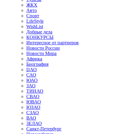
ЖКХ
Авто
Спорт
LifeStyle
WishList
Добрые дела
КОНКУРСЫ
Интересное от партнеров
Новости России
Новости Мира
Африка
Биография
ЦАО
САО
ЮАО
ЗАО
ТИНАО
СВАО
ЮВАО
ЮЗАО
СЗАО
ВАО
ЗЕЛАО
Санкт-Петербург