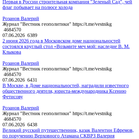
Первая в России строительная компания "Зеленый Сад", чей
флаг побывает на полюсе холода
Розанов Валерий
Журнал "Вестник геополитики" https://t.me/vestnikg
4684570
07.06.2026
6389
2 июня 2026 года в Московском доме национальностей
состоялся круглый стол «Возьмите меч мой: наследие В. М.
Клыкова
Розанов Валерий
Журнал "Вестник геополитики" https://t.me/vestnikg
4684570
07.06.2026
6431
В Москве, в Доме национальностей, наградили известного
общественного деятеля, юриста-международника Ксению
Фетисову
Розанов Валерий
Журнал "Вестник геополитики" https://t.me/vestnikg
4684570
07.06.2026
6438
Великий русский путешественник, казак Валентин Ефремов,
по поручению Верховного Атамана СКВРЗ Валерия