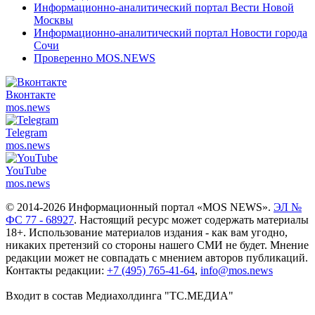
Информационно-аналитический портал Вести Новой
Москвы
Информационно-аналитический портал Новости города
Сочи
Проверенно MOS.NEWS
Вконтакте
mos.
news
Telegram
mos.
news
YouTube
mos.
news
© 2014-2026 Информационный портал «MOS NEWS».
ЭЛ №
ФС 77 - 68927
. Настоящий ресурс может содержать материалы
18+. Использование материалов издания - как вам угодно,
никаких претензий со стороны нашего СМИ не будет. Мнение
редакции может не совпадать с мнением авторов публикаций.
Контакты редакции:
+7 (495) 765-41-64
,
info@mos.news
Входит в состав Медиахолдинга "ТС.МЕДИА"