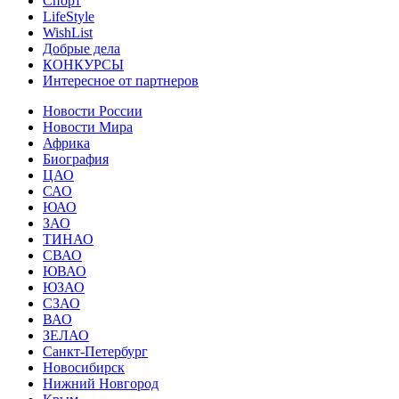
Спорт
LifeStyle
WishList
Добрые дела
КОНКУРСЫ
Интересное от партнеров
Новости России
Новости Мира
Африка
Биография
ЦАО
САО
ЮАО
ЗАО
ТИНАО
СВАО
ЮВАО
ЮЗАО
СЗАО
ВАО
ЗЕЛАО
Санкт-Петербург
Новосибирск
Нижний Новгород