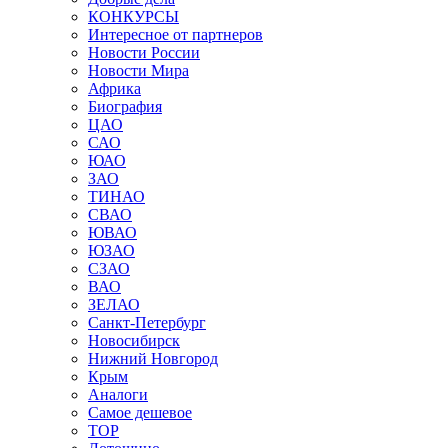
КОНКУРСЫ
Интересное от партнеров
Новости России
Новости Мира
Африка
Биография
ЦАО
САО
ЮАО
ЗАО
ТИНАО
СВАО
ЮВАО
ЮЗАО
СЗАО
ВАО
ЗЕЛАО
Санкт-Петербург
Новосибирск
Нижний Новгород
Крым
Аналоги
Самое дешевое
TOP