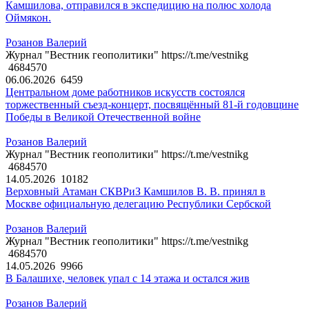
Камшилова, отправился в экспедицию на полюс холода
Оймякон.
Розанов Валерий
Журнал "Вестник геополитики" https://t.me/vestnikg
4684570
06.06.2026
6459
Центральном доме работников искусств состоялся
торжественный съезд-концерт, посвящённый 81-й годовщине
Победы в Великой Отечественной войне
Розанов Валерий
Журнал "Вестник геополитики" https://t.me/vestnikg
4684570
14.05.2026
10182
Верховный Атаман СКВРиЗ Камшилов В. В. принял в
Москве официальную делегацию Республики Сербской
Розанов Валерий
Журнал "Вестник геополитики" https://t.me/vestnikg
4684570
14.05.2026
9966
В Балашихе, человек упал с 14 этажа и остался жив
Розанов Валерий