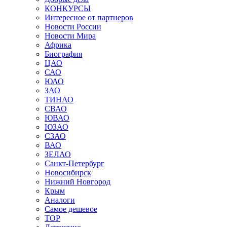
КОНКУРСЫ
Интересное от партнеров
Новости России
Новости Мира
Африка
Биография
ЦАО
САО
ЮАО
ЗАО
ТИНАО
СВАО
ЮВАО
ЮЗАО
СЗАО
ВАО
ЗЕЛАО
Санкт-Петербург
Новосибирск
Нижний Новгород
Крым
Аналоги
Самое дешевое
TOP