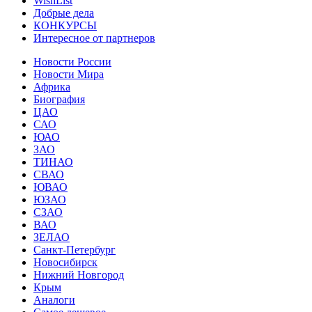
WishList
Добрые дела
КОНКУРСЫ
Интересное от партнеров
Новости России
Новости Мира
Африка
Биография
ЦАО
САО
ЮАО
ЗАО
ТИНАО
СВАО
ЮВАО
ЮЗАО
СЗАО
ВАО
ЗЕЛАО
Санкт-Петербург
Новосибирск
Нижний Новгород
Крым
Аналоги