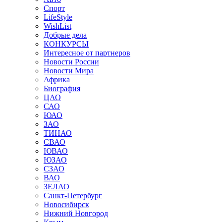
Спорт
LifeStyle
WishList
Добрые дела
КОНКУРСЫ
Интересное от партнеров
Новости России
Новости Мира
Африка
Биография
ЦАО
САО
ЮАО
ЗАО
ТИНАО
СВАО
ЮВАО
ЮЗАО
СЗАО
ВАО
ЗЕЛАО
Санкт-Петербург
Новосибирск
Нижний Новгород