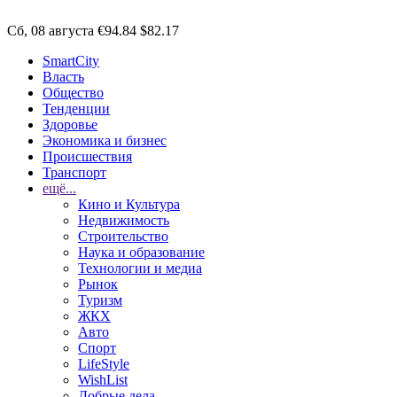
Сб, 08 августа
€94.84
$82.17
SmartCity
Власть
Общество
Тенденции
Здоровье
Экономика и бизнес
Происшествия
Транспорт
ещё...
Кино и Культура
Недвижимость
Строительство
Наука и образование
Технологии и медиа
Рынок
Туризм
ЖКХ
Авто
Спорт
LifeStyle
WishList
Добрые дела