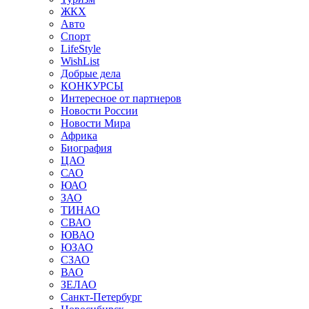
ЖКХ
Авто
Спорт
LifeStyle
WishList
Добрые дела
КОНКУРСЫ
Интересное от партнеров
Новости России
Новости Мира
Африка
Биография
ЦАО
САО
ЮАО
ЗАО
ТИНАО
СВАО
ЮВАО
ЮЗАО
СЗАО
ВАО
ЗЕЛАО
Санкт-Петербург