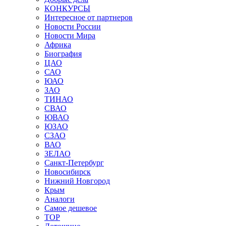
КОНКУРСЫ
Интересное от партнеров
Новости России
Новости Мира
Африка
Биография
ЦАО
САО
ЮАО
ЗАО
ТИНАО
СВАО
ЮВАО
ЮЗАО
СЗАО
ВАО
ЗЕЛАО
Санкт-Петербург
Новосибирск
Нижний Новгород
Крым
Аналоги
Самое дешевое
TOP