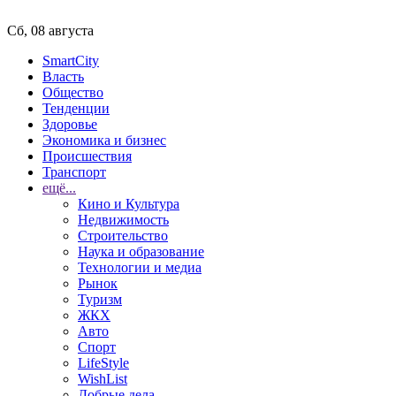
Сб, 08 августа
SmartCity
Власть
Общество
Тенденции
Здоровье
Экономика и бизнес
Происшествия
Транспорт
ещё...
Кино и Культура
Недвижимость
Строительство
Наука и образование
Технологии и медиа
Рынок
Туризм
ЖКХ
Авто
Спорт
LifeStyle
WishList
Добрые дела