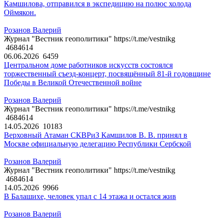
Камшилова, отправился в экспедицию на полюс холода
Оймякон.
Розанов Валерий
Журнал "Вестник геополитики" https://t.me/vestnikg
4684614
06.06.2026
6459
Центральном доме работников искусств состоялся
торжественный съезд-концерт, посвящённый 81-й годовщине
Победы в Великой Отечественной войне
Розанов Валерий
Журнал "Вестник геополитики" https://t.me/vestnikg
4684614
14.05.2026
10183
Верховный Атаман СКВРиЗ Камшилов В. В. принял в
Москве официальную делегацию Республики Сербской
Розанов Валерий
Журнал "Вестник геополитики" https://t.me/vestnikg
4684614
14.05.2026
9966
В Балашихе, человек упал с 14 этажа и остался жив
Розанов Валерий