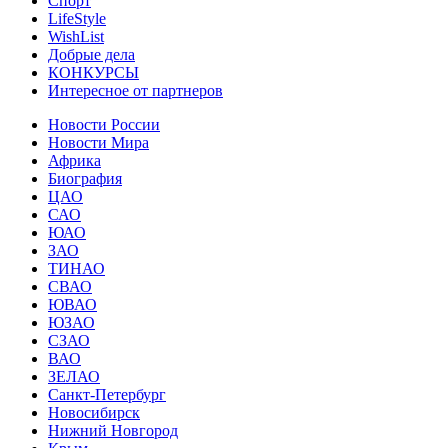
Спорт
LifeStyle
WishList
Добрые дела
КОНКУРСЫ
Интересное от партнеров
Новости России
Новости Мира
Африка
Биография
ЦАО
САО
ЮАО
ЗАО
ТИНАО
СВАО
ЮВАО
ЮЗАО
СЗАО
ВАО
ЗЕЛАО
Санкт-Петербург
Новосибирск
Нижний Новгород