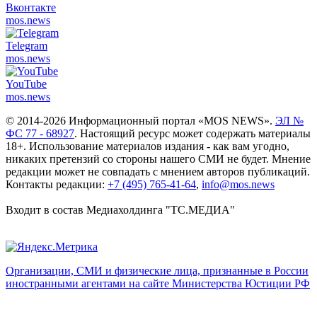
Вконтакте
mos.
news
Telegram
mos.
news
YouTube
mos.
news
© 2014-2026 Информационный портал «MOS NEWS».
ЭЛ №
ФС 77 - 68927
. Настоящий ресурс может содержать материалы
18+. Использование материалов издания - как вам угодно,
никаких претензий со стороны нашего СМИ не будет. Мнение
редакции может не совпадать с мнением авторов публикаций.
Контакты редакции:
+7 (495) 765-41-64
,
info@mos.news
Входит в состав Медиахолдинга "ТС.МЕДИА"
Организации, СМИ и физические лица, признанные в России
иностранными агентами на сайте Министерства Юстиции РФ