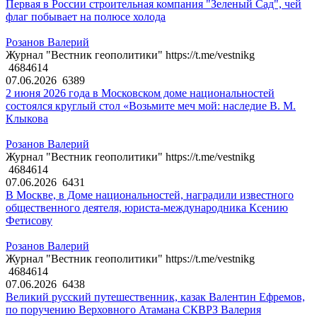
Первая в России строительная компания "Зеленый Сад", чей
флаг побывает на полюсе холода
Розанов Валерий
Журнал "Вестник геополитики" https://t.me/vestnikg
4684614
07.06.2026
6389
2 июня 2026 года в Московском доме национальностей
состоялся круглый стол «Возьмите меч мой: наследие В. М.
Клыкова
Розанов Валерий
Журнал "Вестник геополитики" https://t.me/vestnikg
4684614
07.06.2026
6431
В Москве, в Доме национальностей, наградили известного
общественного деятеля, юриста-международника Ксению
Фетисову
Розанов Валерий
Журнал "Вестник геополитики" https://t.me/vestnikg
4684614
07.06.2026
6438
Великий русский путешественник, казак Валентин Ефремов,
по поручению Верховного Атамана СКВРЗ Валерия