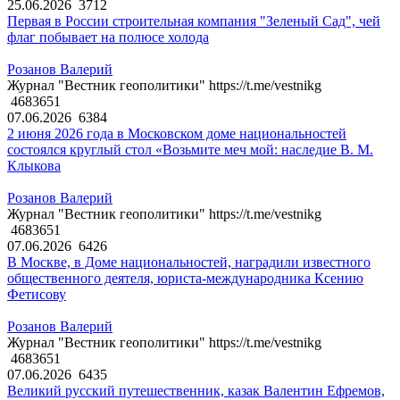
25.06.2026
3712
Первая в России строительная компания "Зеленый Сад", чей
флаг побывает на полюсе холода
Розанов Валерий
Журнал "Вестник геополитики" https://t.me/vestnikg
4683651
07.06.2026
6384
2 июня 2026 года в Московском доме национальностей
состоялся круглый стол «Возьмите меч мой: наследие В. М.
Клыкова
Розанов Валерий
Журнал "Вестник геополитики" https://t.me/vestnikg
4683651
07.06.2026
6426
В Москве, в Доме национальностей, наградили известного
общественного деятеля, юриста-международника Ксению
Фетисову
Розанов Валерий
Журнал "Вестник геополитики" https://t.me/vestnikg
4683651
07.06.2026
6435
Великий русский путешественник, казак Валентин Ефремов,