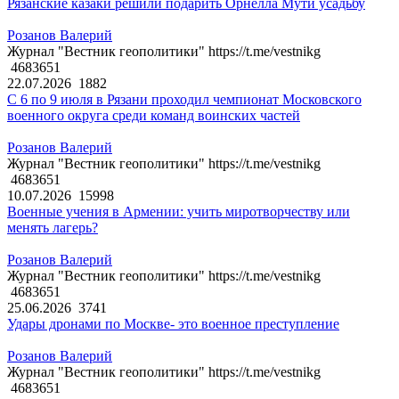
Рязанские казаки решили подарить Орнелла Мути усадьбу
Розанов Валерий
Журнал "Вестник геополитики" https://t.me/vestnikg
4683651
22.07.2026
1882
С 6 по 9 июля в Рязани проходил чемпионат Московского
военного округа среди команд воинских частей
Розанов Валерий
Журнал "Вестник геополитики" https://t.me/vestnikg
4683651
10.07.2026
15998
Военные учения в Армении: учить миротворчеству или
менять лагерь?
Розанов Валерий
Журнал "Вестник геополитики" https://t.me/vestnikg
4683651
25.06.2026
3741
Удары дронами по Москве- это военное преступление
Розанов Валерий
Журнал "Вестник геополитики" https://t.me/vestnikg
4683651