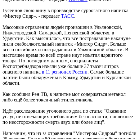
Гусейнов свою вину в производстве суррогатного напитка
«Мистер Сидр», - передает
ТАСС
.
Массовые отравления людей произошли в Ульяновской,
Нижегородской, Самарской, Пензенской областях, в
Удмуртии. Как выяснилось, что все пострадавшие накануне
пили слабоалкогольный напиток «Мистер Сидр». Больше
всего погибших и пострадавших в Ульяновской области. В
настоящее время по всей стране идут изъятия ядовитого
товара. По последним данным, специалисты
Роспотребнадзора изъяли уже больше 37 тысяч литров
опасного напитка
в 11 регионах России
. Самые большие
партии были обнаружены в Крыму, Удмуртии и Курганской
области.
Как сообщил Рен ТВ, в напитке мог содержаться метанол
либо ещё более токсичный этиленгликоль.
Идёт расследование уголовного дела по статье "Оказание
услуг, не отвечающих требованиям безопасности, повлекшее
по неосторожности смерть двух или более лиц".
Напомним, что из-за отравления "Мистером Сидром" погибли
28 человек. Больше 50 пострадавших находятся в больницах в