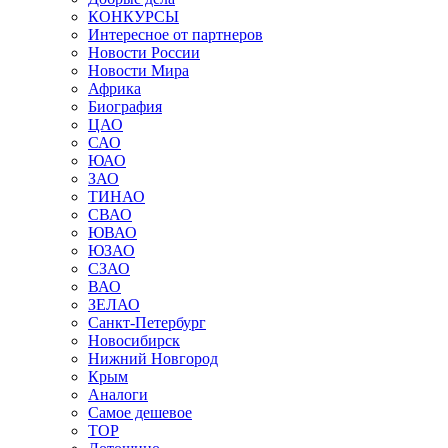
КОНКУРСЫ
Интересное от партнеров
Новости России
Новости Мира
Африка
Биография
ЦАО
САО
ЮАО
ЗАО
ТИНАО
СВАО
ЮВАО
ЮЗАО
СЗАО
ВАО
ЗЕЛАО
Санкт-Петербург
Новосибирск
Нижний Новгород
Крым
Аналоги
Самое дешевое
TOP