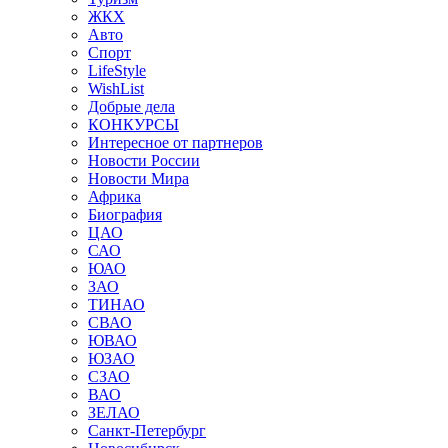
ЖКХ
Авто
Спорт
LifeStyle
WishList
Добрые дела
КОНКУРСЫ
Интересное от партнеров
Новости России
Новости Мира
Африка
Биография
ЦАО
САО
ЮАО
ЗАО
ТИНАО
СВАО
ЮВАО
ЮЗАО
СЗАО
ВАО
ЗЕЛАО
Санкт-Петербург