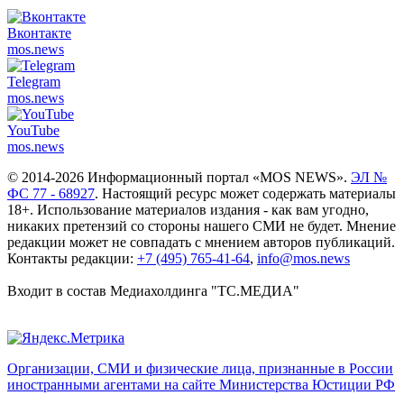
Вконтакте
mos.
news
Telegram
mos.
news
YouTube
mos.
news
© 2014-2026 Информационный портал «MOS NEWS».
ЭЛ №
ФС 77 - 68927
. Настоящий ресурс может содержать материалы
18+. Использование материалов издания - как вам угодно,
никаких претензий со стороны нашего СМИ не будет. Мнение
редакции может не совпадать с мнением авторов публикаций.
Контакты редакции:
+7 (495) 765-41-64
,
info@mos.news
Входит в состав Медиахолдинга "ТС.МЕДИА"
Организации, СМИ и физические лица, признанные в России
иностранными агентами на сайте Министерства Юстиции РФ