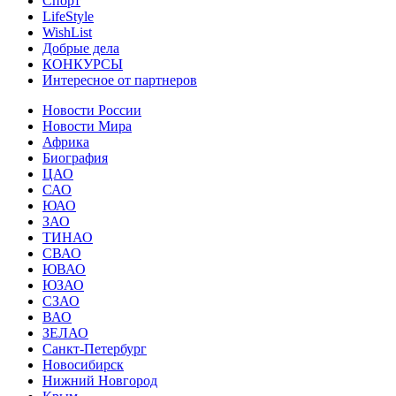
Спорт
LifeStyle
WishList
Добрые дела
КОНКУРСЫ
Интересное от партнеров
Новости России
Новости Мира
Африка
Биография
ЦАО
САО
ЮАО
ЗАО
ТИНАО
СВАО
ЮВАО
ЮЗАО
СЗАО
ВАО
ЗЕЛАО
Санкт-Петербург
Новосибирск
Нижний Новгород