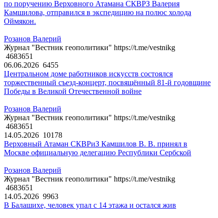
по поручению Верховного Атамана СКВРЗ Валерия
Камшилова, отправился в экспедицию на полюс холода
Оймякон.
Розанов Валерий
Журнал "Вестник геополитики" https://t.me/vestnikg
4683651
06.06.2026
6455
Центральном доме работников искусств состоялся
торжественный съезд-концерт, посвящённый 81-й годовщине
Победы в Великой Отечественной войне
Розанов Валерий
Журнал "Вестник геополитики" https://t.me/vestnikg
4683651
14.05.2026
10178
Верховный Атаман СКВРиЗ Камшилов В. В. принял в
Москве официальную делегацию Республики Сербской
Розанов Валерий
Журнал "Вестник геополитики" https://t.me/vestnikg
4683651
14.05.2026
9963
В Балашихе, человек упал с 14 этажа и остался жив