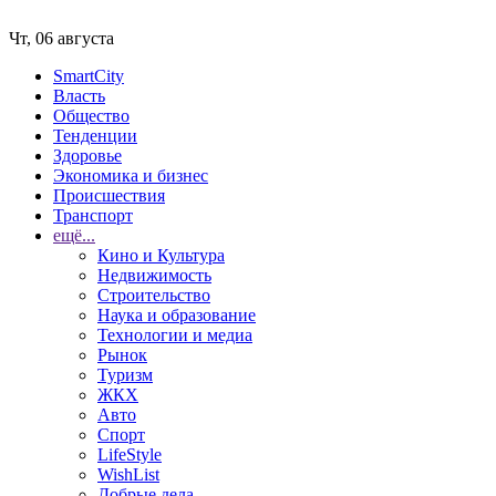
Чт, 06 августа
SmartCity
Власть
Общество
Тенденции
Здоровье
Экономика и бизнес
Происшествия
Транспорт
ещё...
Кино и Культура
Недвижимость
Строительство
Наука и образование
Технологии и медиа
Рынок
Туризм
ЖКХ
Авто
Спорт
LifeStyle
WishList
Добрые дела