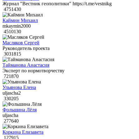
Журнал "Вестник геополитики" https://t.me/vestnikg
4751430
Каймин Михаил
mkaymin2000
4510130
Масляков Сергей
Руководитель проекта
3031815
Тайманова Анастасия
Эксперт по нормотворчеству
721870
Ульянова Елена
uljascha2
330205
Фольшина Лёля
uljascha
277640
Коркина Елизавета
127915