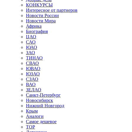
КОНКУРСЫ
Интересное от партнеров
Новости России
Новости Мира
Африка
Биография
ЦАО
САО
ЮАО
ЗАО
ТИНАО
СВАО
ЮВАО
ЮЗАО
СЗАО
ВАО
ЗЕЛАО
Санкт-Петербург
Новосибирск
Нижний Новгород
Крым
Аналоги
Самое дешевое
TOP