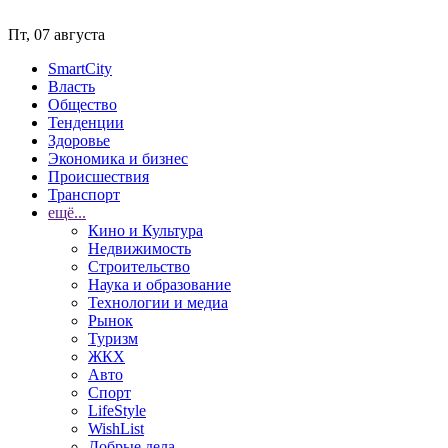
Пт, 07 августа
SmartCity
Власть
Общество
Тенденции
Здоровье
Экономика и бизнес
Происшествия
Транспорт
ещё...
Кино и Культура
Недвижимость
Строительство
Наука и образование
Технологии и медиа
Рынок
Туризм
ЖКХ
Авто
Спорт
LifeStyle
WishList
Добрые дела