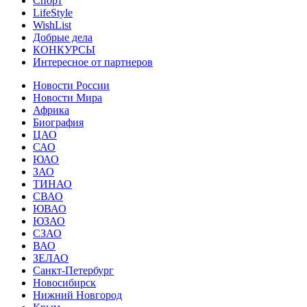
Спорт
LifeStyle
WishList
Добрые дела
КОНКУРСЫ
Интересное от партнеров
Новости России
Новости Мира
Африка
Биография
ЦАО
САО
ЮАО
ЗАО
ТИНАО
СВАО
ЮВАО
ЮЗАО
СЗАО
ВАО
ЗЕЛАО
Санкт-Петербург
Новосибирск
Нижний Новгород