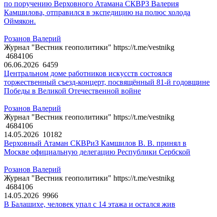
по поручению Верховного Атамана СКВРЗ Валерия
Камшилова, отправился в экспедицию на полюс холода
Оймякон.
Розанов Валерий
Журнал "Вестник геополитики" https://t.me/vestnikg
4684106
06.06.2026
6459
Центральном доме работников искусств состоялся
торжественный съезд-концерт, посвящённый 81-й годовщине
Победы в Великой Отечественной войне
Розанов Валерий
Журнал "Вестник геополитики" https://t.me/vestnikg
4684106
14.05.2026
10182
Верховный Атаман СКВРиЗ Камшилов В. В. принял в
Москве официальную делегацию Республики Сербской
Розанов Валерий
Журнал "Вестник геополитики" https://t.me/vestnikg
4684106
14.05.2026
9966
В Балашихе, человек упал с 14 этажа и остался жив