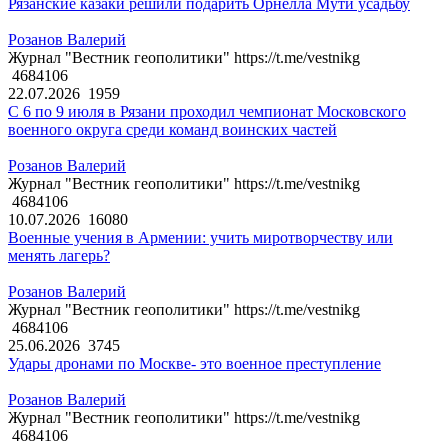
Рязанские казаки решили подарить Орнелла Мути усадьбу
Розанов Валерий
Журнал "Вестник геополитики" https://t.me/vestnikg
4684106
22.07.2026
1959
С 6 по 9 июля в Рязани проходил чемпионат Московского
военного округа среди команд воинских частей
Розанов Валерий
Журнал "Вестник геополитики" https://t.me/vestnikg
4684106
10.07.2026
16080
Военные учения в Армении: учить миротворчеству или
менять лагерь?
Розанов Валерий
Журнал "Вестник геополитики" https://t.me/vestnikg
4684106
25.06.2026
3745
Удары дронами по Москве- это военное преступление
Розанов Валерий
Журнал "Вестник геополитики" https://t.me/vestnikg
4684106