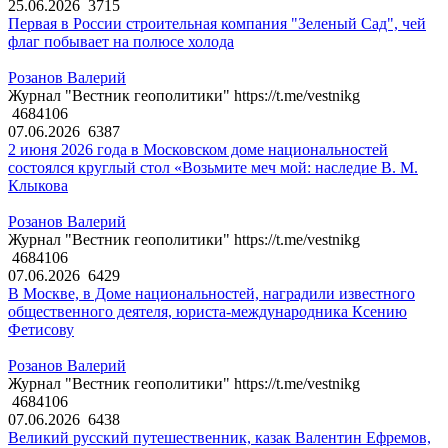
25.06.2026
3715
Первая в России строительная компания "Зеленый Сад", чей
флаг побывает на полюсе холода
Розанов Валерий
Журнал "Вестник геополитики" https://t.me/vestnikg
4684106
07.06.2026
6387
2 июня 2026 года в Московском доме национальностей
состоялся круглый стол «Возьмите меч мой: наследие В. М.
Клыкова
Розанов Валерий
Журнал "Вестник геополитики" https://t.me/vestnikg
4684106
07.06.2026
6429
В Москве, в Доме национальностей, наградили известного
общественного деятеля, юриста-международника Ксению
Фетисову
Розанов Валерий
Журнал "Вестник геополитики" https://t.me/vestnikg
4684106
07.06.2026
6438
Великий русский путешественник, казак Валентин Ефремов,