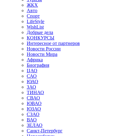
ЖКХ
Авто
Спорт
LifeStyle
WishList
Добрые дела
КОНКУРСЫ
Интересное от партнеров
Новости России
Новости Мира
Африка
Биография
ЦАО
САО
ЮАО
ЗАО
ТИНАО
СВАО
ЮВАО
ЮЗАО
СЗАО
ВАО
ЗЕЛАО
Санкт-Петербург