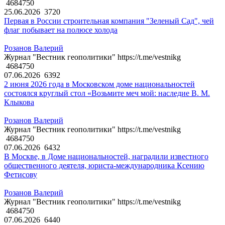
4684750
25.06.2026
3720
Первая в России строительная компания "Зеленый Сад", чей
флаг побывает на полюсе холода
Розанов Валерий
Журнал "Вестник геополитики" https://t.me/vestnikg
4684750
07.06.2026
6392
2 июня 2026 года в Московском доме национальностей
состоялся круглый стол «Возьмите меч мой: наследие В. М.
Клыкова
Розанов Валерий
Журнал "Вестник геополитики" https://t.me/vestnikg
4684750
07.06.2026
6432
В Москве, в Доме национальностей, наградили известного
общественного деятеля, юриста-международника Ксению
Фетисову
Розанов Валерий
Журнал "Вестник геополитики" https://t.me/vestnikg
4684750
07.06.2026
6440