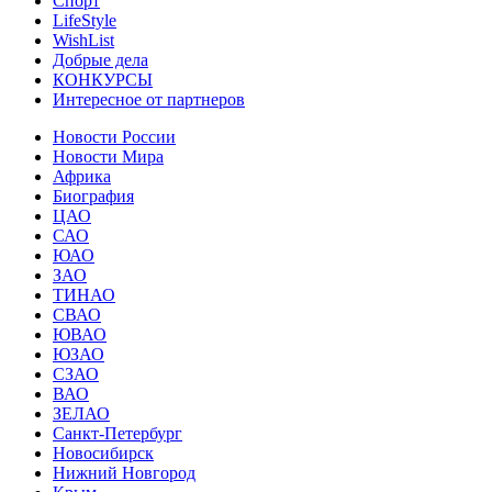
Спорт
LifeStyle
WishList
Добрые дела
КОНКУРСЫ
Интересное от партнеров
Новости России
Новости Мира
Африка
Биография
ЦАО
САО
ЮАО
ЗАО
ТИНАО
СВАО
ЮВАО
ЮЗАО
СЗАО
ВАО
ЗЕЛАО
Санкт-Петербург
Новосибирск
Нижний Новгород