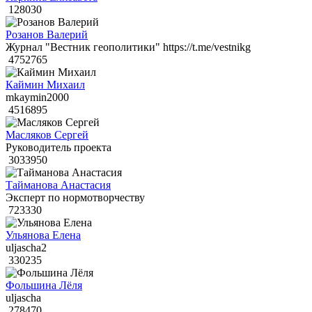
128030
Розанов Валерий
Журнал "Вестник геополитики" https://t.me/vestnikg
4752765
Каймин Михаил
mkaymin2000
4516895
Масляков Сергей
Руководитель проекта
3033950
Тайманова Анастасия
Эксперт по нормотворчеству
723330
Ульянова Елена
uljascha2
330235
Фольшина Лёля
uljascha
278470