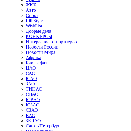
ЖКХ
Авто
Спорт
LifeStyle
WishList
Добрые дела
КОНКУРСЫ
Интересное от партнеров
Новости России
Новости Мира
Африка
Биография
ЦАО
САО
ЮАО
ЗАО
ТИНАО
СВАО
ЮВАО
ЮЗАО
СЗАО
ВАО
ЗЕЛАО
Санкт-Петербург