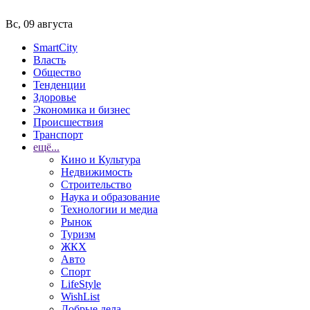
Вс, 09 августа
SmartCity
Власть
Общество
Тенденции
Здоровье
Экономика и бизнес
Происшествия
Транспорт
ещё...
Кино и Культура
Недвижимость
Строительство
Наука и образование
Технологии и медиа
Рынок
Туризм
ЖКХ
Авто
Спорт
LifeStyle
WishList
Добрые дела