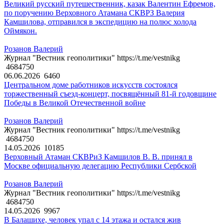
Великий русский путешественник, казак Валентин Ефремов,
по поручению Верховного Атамана СКВРЗ Валерия
Камшилова, отправился в экспедицию на полюс холода
Оймякон.
Розанов Валерий
Журнал "Вестник геополитики" https://t.me/vestnikg
4684750
06.06.2026
6460
Центральном доме работников искусств состоялся
торжественный съезд-концерт, посвящённый 81-й годовщине
Победы в Великой Отечественной войне
Розанов Валерий
Журнал "Вестник геополитики" https://t.me/vestnikg
4684750
14.05.2026
10185
Верховный Атаман СКВРиЗ Камшилов В. В. принял в
Москве официальную делегацию Республики Сербской
Розанов Валерий
Журнал "Вестник геополитики" https://t.me/vestnikg
4684750
14.05.2026
9967
В Балашихе, человек упал с 14 этажа и остался жив