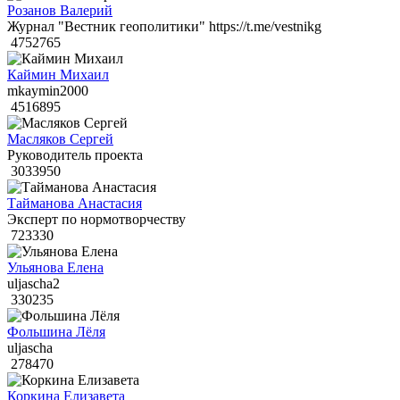
Розанов Валерий
Журнал "Вестник геополитики" https://t.me/vestnikg
4752765
Каймин Михаил
mkaymin2000
4516895
Масляков Сергей
Руководитель проекта
3033950
Тайманова Анастасия
Эксперт по нормотворчеству
723330
Ульянова Елена
uljascha2
330235
Фольшина Лёля
uljascha
278470
Коркина Елизавета