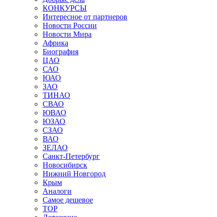
КОНКУРСЫ
Интересное от партнеров
Новости России
Новости Мира
Африка
Биография
ЦАО
САО
ЮАО
ЗАО
ТИНАО
СВАО
ЮВАО
ЮЗАО
СЗАО
ВАО
ЗЕЛАО
Санкт-Петербург
Новосибирск
Нижний Новгород
Крым
Аналоги
Самое дешевое
TOP