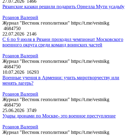
27.07.2026
1466
Рязанские казаки решили подарить Орнелла Мути усадьбу
Розанов Валерий
Журнал "Вестник геополитики" https://t.me/vestnikg
4684750
22.07.2026
2146
С 6 по 9 июля в Рязани проходил чемпионат Московского
военного округа среди команд воинских частей
Розанов Валерий
Журнал "Вестник геополитики" https://t.me/vestnikg
4684750
10.07.2026
16293
Военные учения в Армении: учить миротворчеству или
менять лагерь?
Розанов Валерий
Журнал "Вестник геополитики" https://t.me/vestnikg
4684750
25.06.2026
3749
Удары дронами по Москве- это военное преступление
Розанов Валерий
Журнал "Вестник геополитики" https://t.me/vestnikg