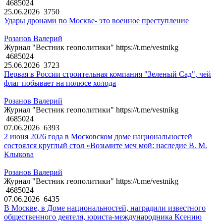
4685024
25.06.2026
3750
Удары дронами по Москве- это военное преступление
Розанов Валерий
Журнал "Вестник геополитики" https://t.me/vestnikg
4685024
25.06.2026
3723
Первая в России строительная компания "Зеленый Сад", чей
флаг побывает на полюсе холода
Розанов Валерий
Журнал "Вестник геополитики" https://t.me/vestnikg
4685024
07.06.2026
6393
2 июня 2026 года в Московском доме национальностей
состоялся круглый стол «Возьмите меч мой: наследие В. М.
Клыкова
Розанов Валерий
Журнал "Вестник геополитики" https://t.me/vestnikg
4685024
07.06.2026
6435
В Москве, в Доме национальностей, наградили известного
общественного деятеля, юриста-международника Ксению