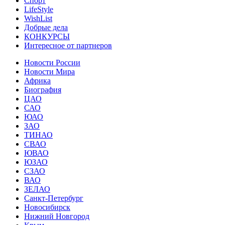
Спорт
LifeStyle
WishList
Добрые дела
КОНКУРСЫ
Интересное от партнеров
Новости России
Новости Мира
Африка
Биография
ЦАО
САО
ЮАО
ЗАО
ТИНАО
СВАО
ЮВАО
ЮЗАО
СЗАО
ВАО
ЗЕЛАО
Санкт-Петербург
Новосибирск
Нижний Новгород