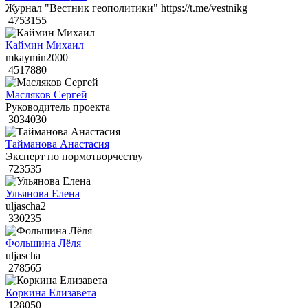
Журнал "Вестник геополитики" https://t.me/vestnikg
4753155
Каймин Михаил
mkaymin2000
4517880
Масляков Сергей
Руководитель проекта
3034030
Тайманова Анастасия
Эксперт по нормотворчеству
723535
Ульянова Елена
uljascha2
330235
Фольшина Лёля
uljascha
278565
Коркина Елизавета
128050