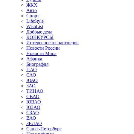
ЖКХ
Авто
Спорт
LifeStyle
WishList
Добрые дела
КОНКУРСЫ
Интересное от партнеров
Новости России
Новости Мира
Африка
Биография
ЦАО
САО
ЮАО
ЗАО
ТИНАО
СВАО
ЮВАО
ЮЗАО
СЗАО
ВАО
ЗЕЛАО
Санкт-Петербург