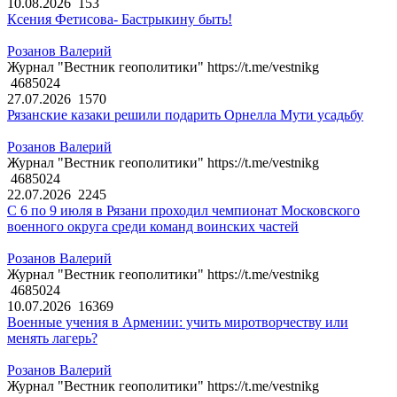
10.08.2026
153
Ксения Фетисова- Бастрыкину быть!
Розанов Валерий
Журнал "Вестник геополитики" https://t.me/vestnikg
4685024
27.07.2026
1570
Рязанские казаки решили подарить Орнелла Мути усадьбу
Розанов Валерий
Журнал "Вестник геополитики" https://t.me/vestnikg
4685024
22.07.2026
2245
С 6 по 9 июля в Рязани проходил чемпионат Московского
военного округа среди команд воинских частей
Розанов Валерий
Журнал "Вестник геополитики" https://t.me/vestnikg
4685024
10.07.2026
16369
Военные учения в Армении: учить миротворчеству или
менять лагерь?
Розанов Валерий
Журнал "Вестник геополитики" https://t.me/vestnikg