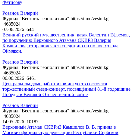
Фетисову
Розанов Валерий
Журнал "Вестник геополитики" https://t.me/vestnikg
4685024
07.06.2026
6441
Великий русский путешественник, казак Валентин Ефремов,
по поручению Верховного Атамана СКВРЗ Валерия
Камшилова, отправился в экспедицию на полюс холода
Оймякон.
Розанов Валерий
Журнал "Вестник геополитики" https://t.me/vestnikg
4685024
06.06.2026
6461
Центральном доме работников искусств состоялся
торжественный съезд-концерт, посвящённый 81-й годовщине
Победы в Великой Отечественной войне
Розанов Валерий
Журнал "Вестник геополитики" https://t.me/vestnikg
4685024
14.05.2026
10187
Верховный Атаман СКВРиЗ Камшилов В. В. принял в
Москве официальную делегацию Республики Сербской