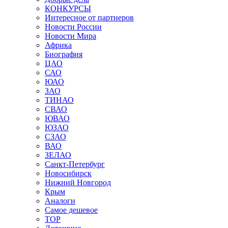
КОНКУРСЫ
Интересное от партнеров
Новости России
Новости Мира
Африка
Биография
ЦАО
САО
ЮАО
ЗАО
ТИНАО
СВАО
ЮВАО
ЮЗАО
СЗАО
ВАО
ЗЕЛАО
Санкт-Петербург
Новосибирск
Нижний Новгород
Крым
Аналоги
Самое дешевое
TOP