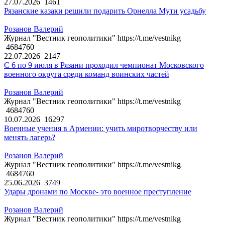
27.07.2026
1461
Рязанские казаки решили подарить Орнелла Мути усадьбу
Розанов Валерий
Журнал "Вестник геополитики" https://t.me/vestnikg
4684760
22.07.2026
2147
С 6 по 9 июля в Рязани проходил чемпионат Московского
военного округа среди команд воинских частей
Розанов Валерий
Журнал "Вестник геополитики" https://t.me/vestnikg
4684760
10.07.2026
16297
Военные учения в Армении: учить миротворчеству или
менять лагерь?
Розанов Валерий
Журнал "Вестник геополитики" https://t.me/vestnikg
4684760
25.06.2026
3749
Удары дронами по Москве- это военное преступление
Розанов Валерий
Журнал "Вестник геополитики" https://t.me/vestnikg