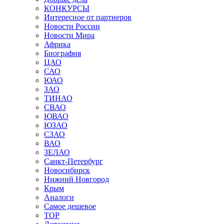
КОНКУРСЫ
Интересное от партнеров
Новости России
Новости Мира
Африка
Биография
ЦАО
САО
ЮАО
ЗАО
ТИНАО
СВАО
ЮВАО
ЮЗАО
СЗАО
ВАО
ЗЕЛАО
Санкт-Петербург
Новосибирск
Нижний Новгород
Крым
Аналоги
Самое дешевое
TOP