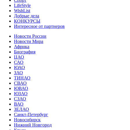
Спорт
LifeStyle
WishList
Добрые дела
КОНКУРСЫ
Интересное от партнеров
Новости России
Новости Мира
Африка
Биография
ЦАО
САО
ЮАО
ЗАО
ТИНАО
СВАО
ЮВАО
ЮЗАО
СЗАО
ВАО
ЗЕЛАО
Санкт-Петербург
Новосибирск
Нижний Новгород