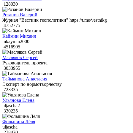
128030
Розанов Валерий
Журнал "Вестник геополитики" https://t.me/vestnikg
4752775
Каймин Михаил
mkaymin2000
4516905
Масляков Сергей
Руководитель проекта
3033955
Тайманова Анастасия
Эксперт по нормотворчеству
723335
Ульянова Елена
uljascha2
330235
Фольшина Лёля
uljascha
278470