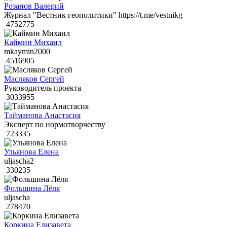
Розанов Валерий
Журнал "Вестник геополитики" https://t.me/vestnikg
4752775
Каймин Михаил
mkaymin2000
4516905
Масляков Сергей
Руководитель проекта
3033955
Тайманова Анастасия
Эксперт по нормотворчеству
723335
Ульянова Елена
uljascha2
330235
Фольшина Лёля
uljascha
278470
Коркина Елизавета