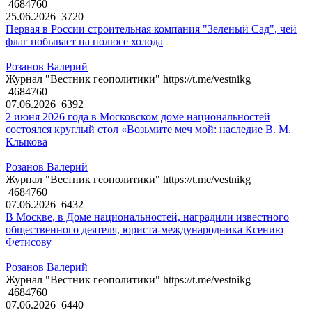
4684760
25.06.2026
3720
Первая в России строительная компания "Зеленый Сад", чей
флаг побывает на полюсе холода
Розанов Валерий
Журнал "Вестник геополитики" https://t.me/vestnikg
4684760
07.06.2026
6392
2 июня 2026 года в Московском доме национальностей
состоялся круглый стол «Возьмите меч мой: наследие В. М.
Клыкова
Розанов Валерий
Журнал "Вестник геополитики" https://t.me/vestnikg
4684760
07.06.2026
6432
В Москве, в Доме национальностей, наградили известного
общественного деятеля, юриста-международника Ксению
Фетисову
Розанов Валерий
Журнал "Вестник геополитики" https://t.me/vestnikg
4684760
07.06.2026
6440