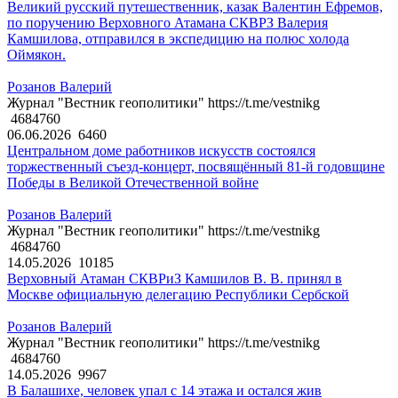
Великий русский путешественник, казак Валентин Ефремов,
по поручению Верховного Атамана СКВРЗ Валерия
Камшилова, отправился в экспедицию на полюс холода
Оймякон.
Розанов Валерий
Журнал "Вестник геополитики" https://t.me/vestnikg
4684760
06.06.2026
6460
Центральном доме работников искусств состоялся
торжественный съезд-концерт, посвящённый 81-й годовщине
Победы в Великой Отечественной войне
Розанов Валерий
Журнал "Вестник геополитики" https://t.me/vestnikg
4684760
14.05.2026
10185
Верховный Атаман СКВРиЗ Камшилов В. В. принял в
Москве официальную делегацию Республики Сербской
Розанов Валерий
Журнал "Вестник геополитики" https://t.me/vestnikg
4684760
14.05.2026
9967
В Балашихе, человек упал с 14 этажа и остался жив