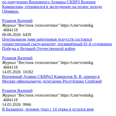
по поручению Верховного Атамана СКВРЗ Валерия
Камшилова, отправился в экспедицию на полюс холода
Оймякон.
Розанов Валерий
Журнал "Вестник геополитики" https://t.me/vestnikg
4684118
06.06.2026
6459
Центральном доме работников искусств состоялся
торжественный съезд-концерт, посвящённый 81-й годовщине
Победы в Великой Отечественной войне
Розанов Валерий
Журнал "Вестник геополитики" https://t.me/vestnikg
4684118
14.05.2026
10182
Верховный Атаман СКВРиЗ Камшилов В. В. принял в
Москве официальную делегацию Республики Сербской
Розанов Валерий
Журнал "Вестник геополитики" https://t.me/vestnikg
4684118
14.05.2026
9966
В Балашихе, человек упал с 14 этажа и остался жив