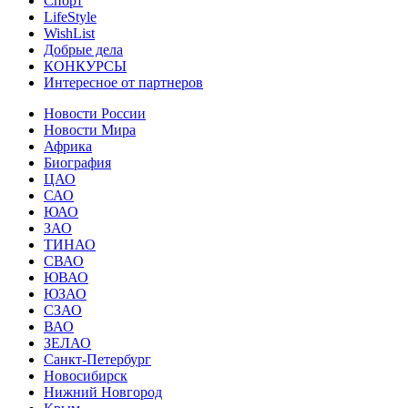
Спорт
LifeStyle
WishList
Добрые дела
КОНКУРСЫ
Интересное от партнеров
Новости России
Новости Мира
Африка
Биография
ЦАО
САО
ЮАО
ЗАО
ТИНАО
СВАО
ЮВАО
ЮЗАО
СЗАО
ВАО
ЗЕЛАО
Санкт-Петербург
Новосибирск
Нижний Новгород