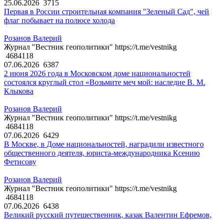
25.06.2026
3715
Первая в России строительная компания "Зеленый Сад", чей
флаг побывает на полюсе холода
Розанов Валерий
Журнал "Вестник геополитики" https://t.me/vestnikg
4684118
07.06.2026
6387
2 июня 2026 года в Московском доме национальностей
состоялся круглый стол «Возьмите меч мой: наследие В. М.
Клыкова
Розанов Валерий
Журнал "Вестник геополитики" https://t.me/vestnikg
4684118
07.06.2026
6429
В Москве, в Доме национальностей, наградили известного
общественного деятеля, юриста-международника Ксению
Фетисову
Розанов Валерий
Журнал "Вестник геополитики" https://t.me/vestnikg
4684118
07.06.2026
6438
Великий русский путешественник, казак Валентин Ефремов,