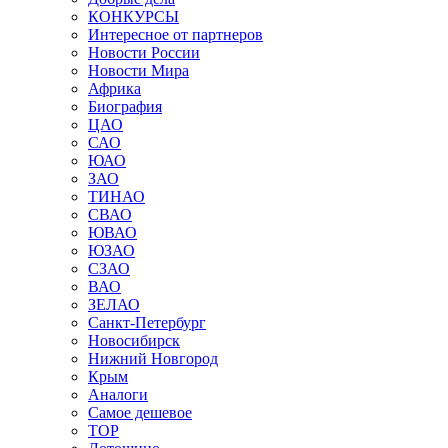
КОНКУРСЫ
Интересное от партнеров
Новости России
Новости Мира
Африка
Биография
ЦАО
САО
ЮАО
ЗАО
ТИНАО
СВАО
ЮВАО
ЮЗАО
СЗАО
ВАО
ЗЕЛАО
Санкт-Петербург
Новосибирск
Нижний Новгород
Крым
Аналоги
Самое дешевое
TOP