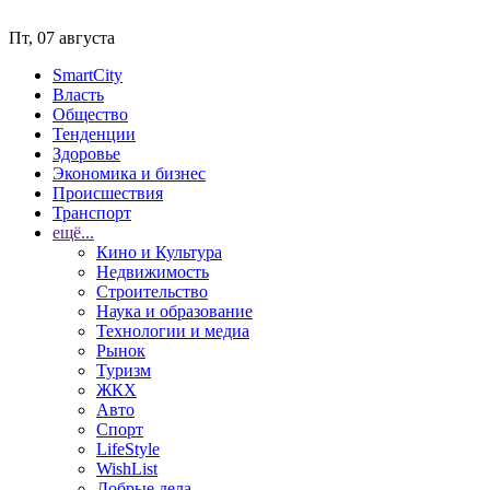
Пт, 07 августа
SmartCity
Власть
Общество
Тенденции
Здоровье
Экономика и бизнес
Происшествия
Транспорт
ещё...
Кино и Культура
Недвижимость
Строительство
Наука и образование
Технологии и медиа
Рынок
Туризм
ЖКХ
Авто
Спорт
LifeStyle
WishList
Добрые дела