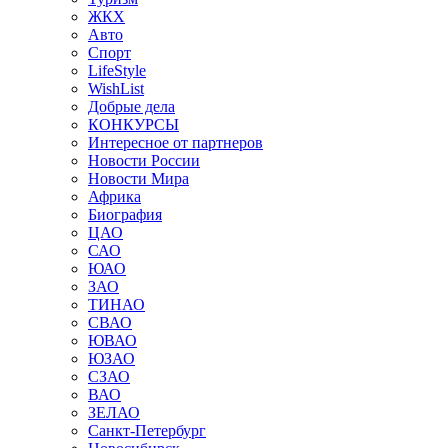
ЖКХ
Авто
Спорт
LifeStyle
WishList
Добрые дела
КОНКУРСЫ
Интересное от партнеров
Новости России
Новости Мира
Африка
Биография
ЦАО
САО
ЮАО
ЗАО
ТИНАО
СВАО
ЮВАО
ЮЗАО
СЗАО
ВАО
ЗЕЛАО
Санкт-Петербург