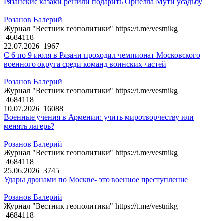
Рязанские казаки решили подарить Орнелла Мути усадьбу
Розанов Валерий
Журнал "Вестник геополитики" https://t.me/vestnikg
4684118
22.07.2026
1967
С 6 по 9 июля в Рязани проходил чемпионат Московского
военного округа среди команд воинских частей
Розанов Валерий
Журнал "Вестник геополитики" https://t.me/vestnikg
4684118
10.07.2026
16088
Военные учения в Армении: учить миротворчеству или
менять лагерь?
Розанов Валерий
Журнал "Вестник геополитики" https://t.me/vestnikg
4684118
25.06.2026
3745
Удары дронами по Москве- это военное преступление
Розанов Валерий
Журнал "Вестник геополитики" https://t.me/vestnikg
4684118