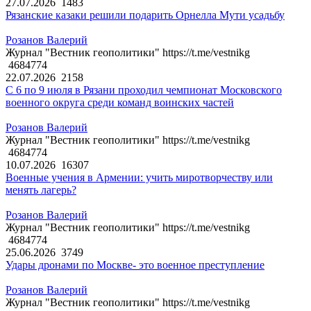
27.07.2026
1483
Рязанские казаки решили подарить Орнелла Мути усадьбу
Розанов Валерий
Журнал "Вестник геополитики" https://t.me/vestnikg
4684774
22.07.2026
2158
С 6 по 9 июля в Рязани проходил чемпионат Московского
военного округа среди команд воинских частей
Розанов Валерий
Журнал "Вестник геополитики" https://t.me/vestnikg
4684774
10.07.2026
16307
Военные учения в Армении: учить миротворчеству или
менять лагерь?
Розанов Валерий
Журнал "Вестник геополитики" https://t.me/vestnikg
4684774
25.06.2026
3749
Удары дронами по Москве- это военное преступление
Розанов Валерий
Журнал "Вестник геополитики" https://t.me/vestnikg