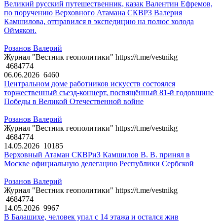
Великий русский путешественник, казак Валентин Ефремов,
по поручению Верховного Атамана СКВРЗ Валерия
Камшилова, отправился в экспедицию на полюс холода
Оймякон.
Розанов Валерий
Журнал "Вестник геополитики" https://t.me/vestnikg
4684774
06.06.2026
6460
Центральном доме работников искусств состоялся
торжественный съезд-концерт, посвящённый 81-й годовщине
Победы в Великой Отечественной войне
Розанов Валерий
Журнал "Вестник геополитики" https://t.me/vestnikg
4684774
14.05.2026
10185
Верховный Атаман СКВРиЗ Камшилов В. В. принял в
Москве официальную делегацию Республики Сербской
Розанов Валерий
Журнал "Вестник геополитики" https://t.me/vestnikg
4684774
14.05.2026
9967
В Балашихе, человек упал с 14 этажа и остался жив