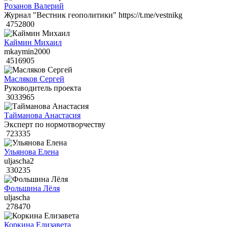
Розанов Валерий
Журнал "Вестник геополитики" https://t.me/vestnikg
4752800
Каймин Михаил
mkaymin2000
4516905
Масляков Сергей
Руководитель проекта
3033965
Тайманова Анастасия
Эксперт по нормотворчеству
723335
Ульянова Елена
uljascha2
330235
Фольшина Лёля
uljascha
278470
Коркина Елизавета