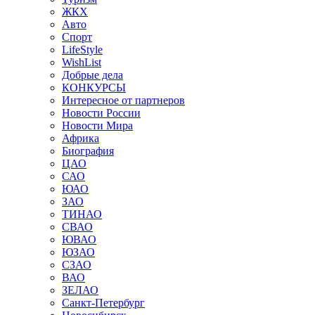
ЖКХ
Авто
Спорт
LifeStyle
WishList
Добрые дела
КОНКУРСЫ
Интересное от партнеров
Новости России
Новости Мира
Африка
Биография
ЦАО
САО
ЮАО
ЗАО
ТИНАО
СВАО
ЮВАО
ЮЗАО
СЗАО
ВАО
ЗЕЛАО
Санкт-Петербург