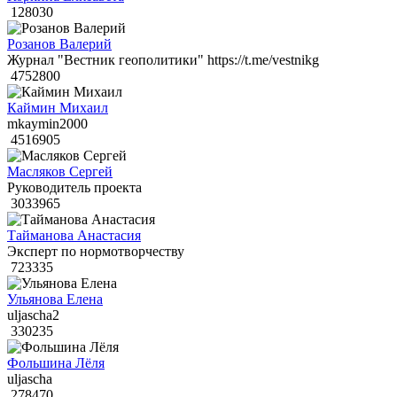
128030
Розанов Валерий
Журнал "Вестник геополитики" https://t.me/vestnikg
4752800
Каймин Михаил
mkaymin2000
4516905
Масляков Сергей
Руководитель проекта
3033965
Тайманова Анастасия
Эксперт по нормотворчеству
723335
Ульянова Елена
uljascha2
330235
Фольшина Лёля
uljascha
278470