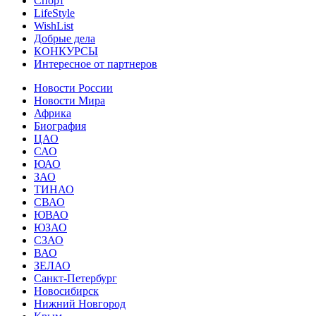
Спорт
LifeStyle
WishList
Добрые дела
КОНКУРСЫ
Интересное от партнеров
Новости России
Новости Мира
Африка
Биография
ЦАО
САО
ЮАО
ЗАО
ТИНАО
СВАО
ЮВАО
ЮЗАО
СЗАО
ВАО
ЗЕЛАО
Санкт-Петербург
Новосибирск
Нижний Новгород