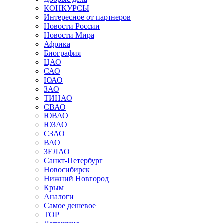
КОНКУРСЫ
Интересное от партнеров
Новости России
Новости Мира
Африка
Биография
ЦАО
САО
ЮАО
ЗАО
ТИНАО
СВАО
ЮВАО
ЮЗАО
СЗАО
ВАО
ЗЕЛАО
Санкт-Петербург
Новосибирск
Нижний Новгород
Крым
Аналоги
Самое дешевое
TOP