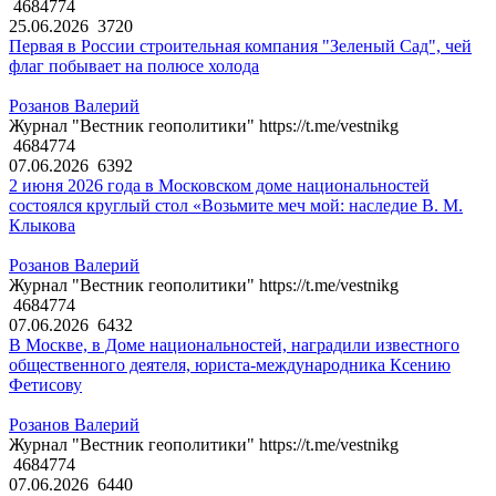
4684774
25.06.2026
3720
Первая в России строительная компания "Зеленый Сад", чей
флаг побывает на полюсе холода
Розанов Валерий
Журнал "Вестник геополитики" https://t.me/vestnikg
4684774
07.06.2026
6392
2 июня 2026 года в Московском доме национальностей
состоялся круглый стол «Возьмите меч мой: наследие В. М.
Клыкова
Розанов Валерий
Журнал "Вестник геополитики" https://t.me/vestnikg
4684774
07.06.2026
6432
В Москве, в Доме национальностей, наградили известного
общественного деятеля, юриста-международника Ксению
Фетисову
Розанов Валерий
Журнал "Вестник геополитики" https://t.me/vestnikg
4684774
07.06.2026
6440