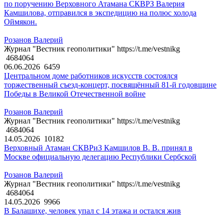
по поручению Верховного Атамана СКВРЗ Валерия
Камшилова, отправился в экспедицию на полюс холода
Оймякон.
Розанов Валерий
Журнал "Вестник геополитики" https://t.me/vestnikg
4684064
06.06.2026
6459
Центральном доме работников искусств состоялся
торжественный съезд-концерт, посвящённый 81-й годовщине
Победы в Великой Отечественной войне
Розанов Валерий
Журнал "Вестник геополитики" https://t.me/vestnikg
4684064
14.05.2026
10182
Верховный Атаман СКВРиЗ Камшилов В. В. принял в
Москве официальную делегацию Республики Сербской
Розанов Валерий
Журнал "Вестник геополитики" https://t.me/vestnikg
4684064
14.05.2026
9966
В Балашихе, человек упал с 14 этажа и остался жив