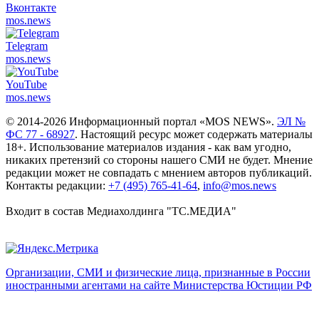
Вконтакте
mos.
news
Telegram
mos.
news
YouTube
mos.
news
© 2014-2026 Информационный портал «MOS NEWS».
ЭЛ №
ФС 77 - 68927
. Настоящий ресурс может содержать материалы
18+. Использование материалов издания - как вам угодно,
никаких претензий со стороны нашего СМИ не будет. Мнение
редакции может не совпадать с мнением авторов публикаций.
Контакты редакции:
+7 (495) 765-41-64
,
info@mos.news
Входит в состав Медиахолдинга "ТС.МЕДИА"
Организации, СМИ и физические лица, признанные в России
иностранными агентами на сайте Министерства Юстиции РФ