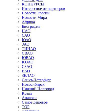
КОНКУРСЫ
Интересное от партнеров
Новости России
Новости Мира
Африка
Биография
ЦАО
САО
ЮАО
ЗАО
ТИНАО
СВАО
ЮВАО
ЮЗАО
СЗАО
ВАО
ЗЕЛАО
Санкт-Петербург
Новосибирск
Нижний Новгород
Крым
Аналоги
Самое дешевое
TOP