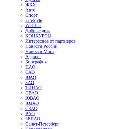
ЖКХ
Авто
Спорт
LifeStyle
WishList
Добрые дела
КОНКУРСЫ
Интересное от партнеров
Новости России
Новости Мира
Африка
Биография
ЦАО
САО
ЮАО
ЗАО
ТИНАО
СВАО
ЮВАО
ЮЗАО
СЗАО
ВАО
ЗЕЛАО
Санкт-Петербург