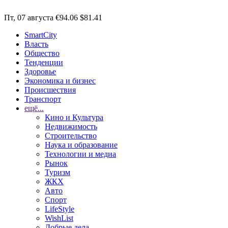
Пт, 07 августа
€94.06
$81.41
SmartCity
Власть
Общество
Тенденции
Здоровье
Экономика и бизнес
Происшествия
Транспорт
ещё...
Кино и Культура
Недвижимость
Строительство
Наука и образование
Технологии и медиа
Рынок
Туризм
ЖКХ
Авто
Спорт
LifeStyle
WishList
Добрые дела