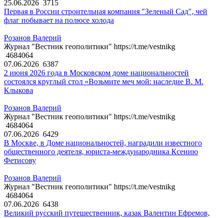
25.06.2026
3715
Первая в России строительная компания "Зеленый Сад", чей
флаг побывает на полюсе холода
Розанов Валерий
Журнал "Вестник геополитики" https://t.me/vestnikg
4684064
07.06.2026
6387
2 июня 2026 года в Московском доме национальностей
состоялся круглый стол «Возьмите меч мой: наследие В. М.
Клыкова
Розанов Валерий
Журнал "Вестник геополитики" https://t.me/vestnikg
4684064
07.06.2026
6429
В Москве, в Доме национальностей, наградили известного
общественного деятеля, юриста-международника Ксению
Фетисову
Розанов Валерий
Журнал "Вестник геополитики" https://t.me/vestnikg
4684064
07.06.2026
6438
Великий русский путешественник, казак Валентин Ефремов,