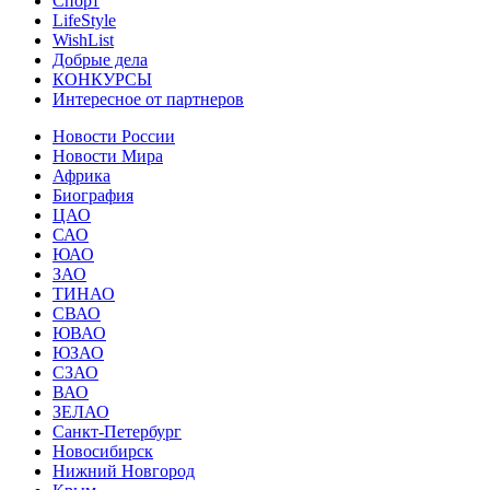
Спорт
LifeStyle
WishList
Добрые дела
КОНКУРСЫ
Интересное от партнеров
Новости России
Новости Мира
Африка
Биография
ЦАО
САО
ЮАО
ЗАО
ТИНАО
СВАО
ЮВАО
ЮЗАО
СЗАО
ВАО
ЗЕЛАО
Санкт-Петербург
Новосибирск
Нижний Новгород