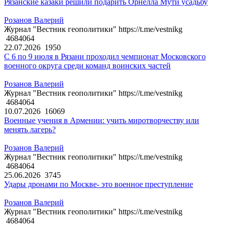
Рязанские казаки решили подарить Орнелла Мути усадьбу
Розанов Валерий
Журнал "Вестник геополитики" https://t.me/vestnikg
4684064
22.07.2026
1950
С 6 по 9 июля в Рязани проходил чемпионат Московского
военного округа среди команд воинских частей
Розанов Валерий
Журнал "Вестник геополитики" https://t.me/vestnikg
4684064
10.07.2026
16069
Военные учения в Армении: учить миротворчеству или
менять лагерь?
Розанов Валерий
Журнал "Вестник геополитики" https://t.me/vestnikg
4684064
25.06.2026
3745
Удары дронами по Москве- это военное преступление
Розанов Валерий
Журнал "Вестник геополитики" https://t.me/vestnikg
4684064