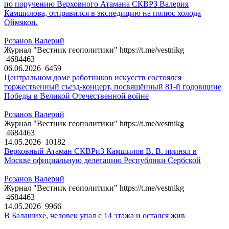
по поручению Верховного Атамана СКВРЗ Валерия
Камшилова, отправился в экспедицию на полюс холода
Оймякон.
Розанов Валерий
Журнал "Вестник геополитики" https://t.me/vestnikg
4684463
06.06.2026
6459
Центральном доме работников искусств состоялся
торжественный съезд-концерт, посвящённый 81-й годовщине
Победы в Великой Отечественной войне
Розанов Валерий
Журнал "Вестник геополитики" https://t.me/vestnikg
4684463
14.05.2026
10182
Верховный Атаман СКВРиЗ Камшилов В. В. принял в
Москве официальную делегацию Республики Сербской
Розанов Валерий
Журнал "Вестник геополитики" https://t.me/vestnikg
4684463
14.05.2026
9966
В Балашихе, человек упал с 14 этажа и остался жив