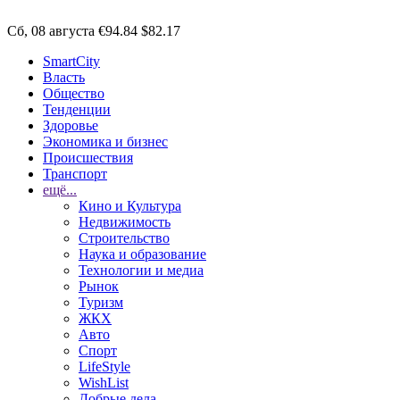
Сб, 08 августа
€94.84
$82.17
SmartCity
Власть
Общество
Тенденции
Здоровье
Экономика и бизнес
Происшествия
Транспорт
ещё...
Кино и Культура
Недвижимость
Строительство
Наука и образование
Технологии и медиа
Рынок
Туризм
ЖКХ
Авто
Спорт
LifeStyle
WishList
Добрые дела