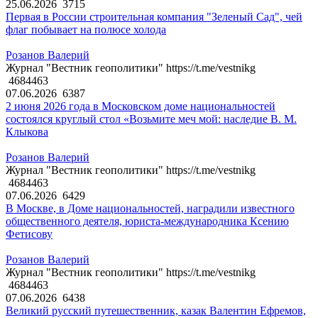
25.06.2026
3715
Первая в России строительная компания "Зеленый Сад", чей
флаг побывает на полюсе холода
Розанов Валерий
Журнал "Вестник геополитики" https://t.me/vestnikg
4684463
07.06.2026
6387
2 июня 2026 года в Московском доме национальностей
состоялся круглый стол «Возьмите меч мой: наследие В. М.
Клыкова
Розанов Валерий
Журнал "Вестник геополитики" https://t.me/vestnikg
4684463
07.06.2026
6429
В Москве, в Доме национальностей, наградили известного
общественного деятеля, юриста-международника Ксению
Фетисову
Розанов Валерий
Журнал "Вестник геополитики" https://t.me/vestnikg
4684463
07.06.2026
6438
Великий русский путешественник, казак Валентин Ефремов,