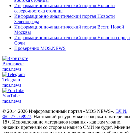
востока столицы
Информационно-аналитический портал Новости
северо-востока столицы
Информационно-аналитический портал Новости
Зеленограда
Информационно-аналитический портал Вести Новой
Москвы
Информационно-аналитический портал Новости города
Сочи
Проверенно MOS.NEWS
Вконтакте
mos.
news
Telegram
mos.
news
YouTube
mos.
news
© 2014-2026 Информационный портал «MOS NEWS».
ЭЛ №
ФС 77 - 68927
. Настоящий ресурс может содержать материалы
18+. Использование материалов издания - как вам угодно,
никаких претензий со стороны нашего СМИ не будет. Мнение
редакции может не совпадать с мнением авторов публикаций.