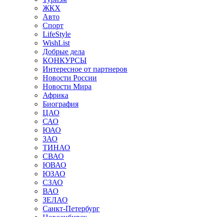
ЖКХ
Авто
Спорт
LifeStyle
WishList
Добрые дела
КОНКУРСЫ
Интересное от партнеров
Новости России
Новости Мира
Африка
Биография
ЦАО
САО
ЮАО
ЗАО
ТИНАО
СВАО
ЮВАО
ЮЗАО
СЗАО
ВАО
ЗЕЛАО
Санкт-Петербург