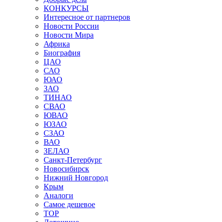
КОНКУРСЫ
Интересное от партнеров
Новости России
Новости Мира
Африка
Биография
ЦАО
САО
ЮАО
ЗАО
ТИНАО
СВАО
ЮВАО
ЮЗАО
СЗАО
ВАО
ЗЕЛАО
Санкт-Петербург
Новосибирск
Нижний Новгород
Крым
Аналоги
Самое дешевое
TOP