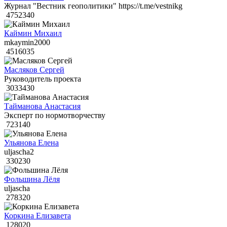
Журнал "Вестник геополитики" https://t.me/vestnikg
4752340
Каймин Михаил
mkaymin2000
4516035
Масляков Сергей
Руководитель проекта
3033430
Тайманова Анастасия
Эксперт по нормотворчеству
723140
Ульянова Елена
uljascha2
330230
Фольшина Лёля
uljascha
278320
Коркина Елизавета
128020