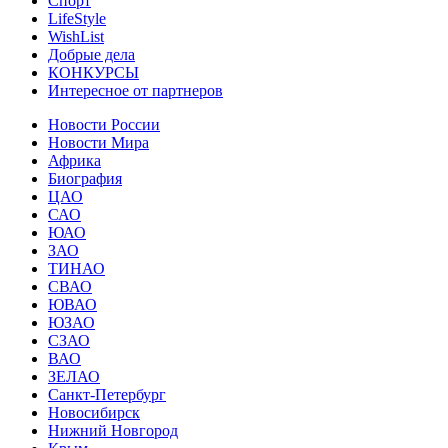
Спорт
LifeStyle
WishList
Добрые дела
КОНКУРСЫ
Интересное от партнеров
Новости России
Новости Мира
Африка
Биография
ЦАО
САО
ЮАО
ЗАО
ТИНАО
СВАО
ЮВАО
ЮЗАО
СЗАО
ВАО
ЗЕЛАО
Санкт-Петербург
Новосибирск
Нижний Новгород