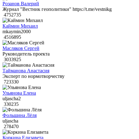
Розанов Валерий
Журнал "Вестник геополитики" https://t.me/vestnikg
4752735
Каймин Михаил
mkaymin2000
4516895
Масляков Сергей
Руководитель проекта
3033925
Тайманова Анастасия
Эксперт по нормотворчеству
723330
Ульянова Елена
uljascha2
330235
Фольшина Лёля
uljascha
278470
Коркина Елизавета