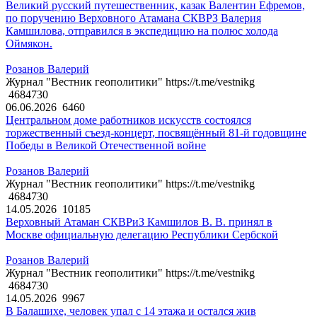
Великий русский путешественник, казак Валентин Ефремов,
по поручению Верховного Атамана СКВРЗ Валерия
Камшилова, отправился в экспедицию на полюс холода
Оймякон.
Розанов Валерий
Журнал "Вестник геополитики" https://t.me/vestnikg
4684730
06.06.2026
6460
Центральном доме работников искусств состоялся
торжественный съезд-концерт, посвящённый 81-й годовщине
Победы в Великой Отечественной войне
Розанов Валерий
Журнал "Вестник геополитики" https://t.me/vestnikg
4684730
14.05.2026
10185
Верховный Атаман СКВРиЗ Камшилов В. В. принял в
Москве официальную делегацию Республики Сербской
Розанов Валерий
Журнал "Вестник геополитики" https://t.me/vestnikg
4684730
14.05.2026
9967
В Балашихе, человек упал с 14 этажа и остался жив