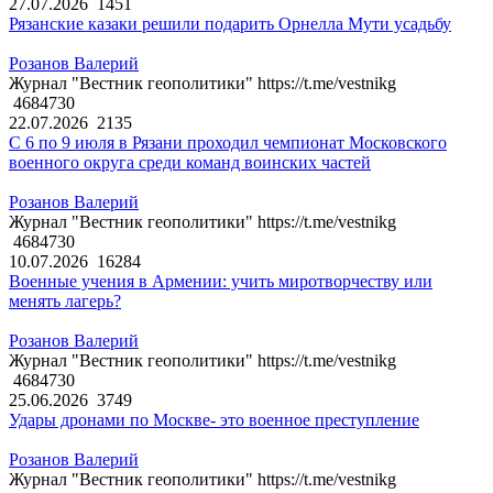
27.07.2026
1451
Рязанские казаки решили подарить Орнелла Мути усадьбу
Розанов Валерий
Журнал "Вестник геополитики" https://t.me/vestnikg
4684730
22.07.2026
2135
С 6 по 9 июля в Рязани проходил чемпионат Московского
военного округа среди команд воинских частей
Розанов Валерий
Журнал "Вестник геополитики" https://t.me/vestnikg
4684730
10.07.2026
16284
Военные учения в Армении: учить миротворчеству или
менять лагерь?
Розанов Валерий
Журнал "Вестник геополитики" https://t.me/vestnikg
4684730
25.06.2026
3749
Удары дронами по Москве- это военное преступление
Розанов Валерий
Журнал "Вестник геополитики" https://t.me/vestnikg