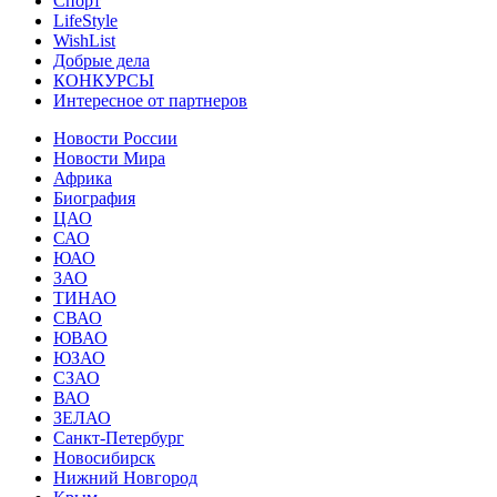
Спорт
LifeStyle
WishList
Добрые дела
КОНКУРСЫ
Интересное от партнеров
Новости России
Новости Мира
Африка
Биография
ЦАО
САО
ЮАО
ЗАО
ТИНАО
СВАО
ЮВАО
ЮЗАО
СЗАО
ВАО
ЗЕЛАО
Санкт-Петербург
Новосибирск
Нижний Новгород