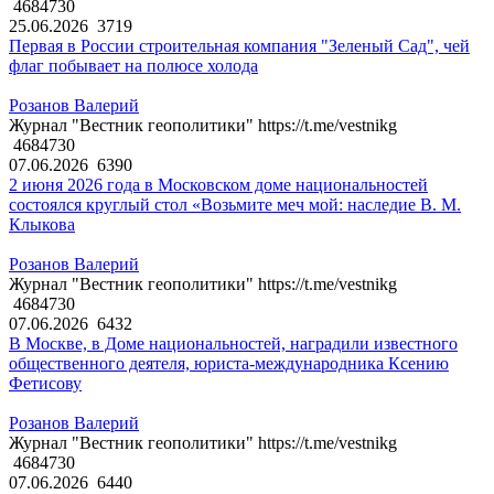
4684730
25.06.2026
3719
Первая в России строительная компания "Зеленый Сад", чей
флаг побывает на полюсе холода
Розанов Валерий
Журнал "Вестник геополитики" https://t.me/vestnikg
4684730
07.06.2026
6390
2 июня 2026 года в Московском доме национальностей
состоялся круглый стол «Возьмите меч мой: наследие В. М.
Клыкова
Розанов Валерий
Журнал "Вестник геополитики" https://t.me/vestnikg
4684730
07.06.2026
6432
В Москве, в Доме национальностей, наградили известного
общественного деятеля, юриста-международника Ксению
Фетисову
Розанов Валерий
Журнал "Вестник геополитики" https://t.me/vestnikg
4684730
07.06.2026
6440