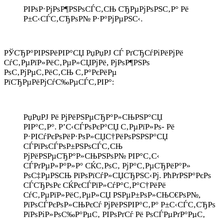
РІРѕР·РјРѕР¶РЅРѕСЃС‚СЊ СЂРµРјРѕРЅС‚Р° Рё
Р±С‹СЃС‚СЂРѕР№ Р·Р°РјРµРЅС‹.
РЎСЂР°РІРЅРёРІР°СЏ РџРџРЈ СЃ РґСЂСѓРіРёРјРё
СѓС‚РµРїР»РёС‚РµР»СЏРјРё, РјРѕР¶РЅРѕ
РѕС‚РјРµС‚РёС‚СЊ С‚Р°РєРёРµ
РїСЂРµРёРјСѓС‰РµСЃС‚РІР°:
РџРџРЈ Рё РјРёРЅРµСЂР°Р»СЊРЅР°СЏ
РІР°С‚Р°. Р’С‹СЃРѕРєР°СЏ С‚РµРїР»Рѕ- Рё
Р·РІСѓРєРѕРёР·РѕР»СЏС†РёРѕРЅРЅР°СЏ
СЃРїРѕСЃРѕР±РЅРѕСЃС‚СЊ
РјРёРЅРµСЂР°Р»СЊРЅРѕР№ РІР°С‚С‹
СЃРґРµР»Р°Р»Р° СЌС‚РѕС‚ РјР°С‚РµСЂРёР°Р»
РѕС‡РµРЅСЊ РїРѕРїСѓР»СЏСЂРЅС‹Рј. РћРґРЅР°РєРѕ
СЃСЂРѕРє СЌРєСЃРїР»СѓР°С‚Р°С†РёРё
СѓС‚РµРїР»РёС‚РµР»СЏ РЅРµР±РѕР»СЊС€РѕР№,
РїРѕСЃРєРѕР»СЊРєСѓ РјРёРЅРІР°С‚Р° Р±С‹СЃС‚СЂРѕ
РїРѕРіР»РѕС‰Р°РµС‚ РІРѕРґСѓ Рё РѕСЃРµРґР°РµС‚