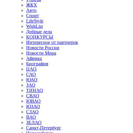
ЖКХ
Авто
Спорт
LifeStyle
WishList
Добрые дела
КОНКУРСЫ
Интересное от партнеров
Новости России
Новости Мира
Африка
Биография
ЦАО
САО
ЮАО
ЗАО
ТИНАО
СВАО
ЮВАО
ЮЗАО
СЗАО
ВАО
ЗЕЛАО
Санкт-Петербург