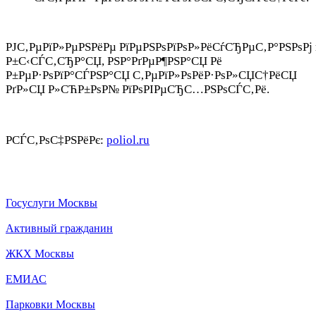
РЈС‚РµРїР»РµРЅРёРµ РїРµРЅРѕРїРѕР»РёСѓСЂРµС‚Р°РЅРѕРј
Р±С‹СЃС‚СЂР°СЏ, РЅР°РґРµР¶РЅР°СЏ Рё
Р±РµР·РѕРїР°СЃРЅР°СЏ С‚РµРїР»РѕРёР·РѕР»СЏС†РёСЏ
РґР»СЏ Р»СЋР±РѕР№ РїРѕРІРµСЂС…РЅРѕСЃС‚Рё.
РСЃС‚РѕС‡РЅРёРє:
poliol.ru
Госуслуги Москвы
Активный гражданин
ЖКХ Москвы
ЕМИАС
Парковки Москвы