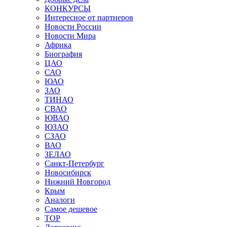
КОНКУРСЫ
Интересное от партнеров
Новости России
Новости Мира
Африка
Биография
ЦАО
САО
ЮАО
ЗАО
ТИНАО
СВАО
ЮВАО
ЮЗАО
СЗАО
ВАО
ЗЕЛАО
Санкт-Петербург
Новосибирск
Нижний Новгород
Крым
Аналоги
Самое дешевое
TOP