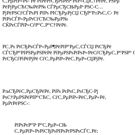
С‚РµРїР»Рѕ- Рё РіРёРґСЂРѕРёР·РѕР»СЏС†РёРё, РЅРµ
РёРјРµСЋС‰РёР№ СЃРµСЂСЊРµР·РЅС‹С…
РјРёРЅСѓСЃРѕРІ РІРѕ РІСЂРµРјСЏ СЂР°Р±РѕС‚С‹ Рё
РїРѕСЃР»РµРґСѓСЋС‰РµР№
СЌРєСЃРїР»СѓР°С‚Р°С†РёРё.
Р­С‚Рѕ РїСЂРѕСЃР»РµР¶РёРІР°РµС‚СЃСЏ РїСЂРё
СЃСЂР°РІРЅРµРЅРёРё РїРµРЅРѕРїРѕР»РёСѓСЂРµС‚Р°РЅР° 
РґСЂСѓРіРёРјРё СѓС‚РµРїР»РёС‚РµР»СЏРјРё.
РљСЂРёС‚РµСЂРёРё, РїРѕ РєРѕС‚РѕСЂС‹Рј
РѕС†РµРЅРёРІР°СЋС‚ СѓС‚РµРїР»РёС‚РµР»Рё,
РµРґРёРЅС‹:
РїРѕРєР°Р·Р°С‚РµР»СЊ
С‚РµРїР»РѕРїСЂРѕРІРѕРґРЅРѕСЃС‚Рё;