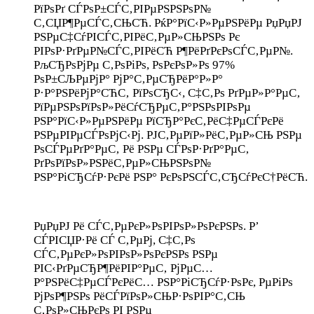
РїРѕРґ СЃРѕР±СЃС‚РІРµРЅРЅРѕР№
С‚СЏР¶РµСЃС‚СЊСЋ. РќР°РїС‹Р»РµРЅРёРµ РџРџРЈ
РЅРµС‡СѓРІСЃС‚РІРёС‚РµР»СЊРЅРѕ Рє
РІРѕР·РґРµР№СЃС‚РІРёСЋ Р¶РёРґРєРѕСЃС‚РµР№.
РљСЂРѕРјРµ С‚РѕРіРѕ, РѕРєРѕР»Рѕ 97%
РѕР±СЉРµРјР° РјР°С‚РµСЂРёР°Р»Р°
Р·Р°РЅРёРјР°СЋС‚ РїРѕСЂС‹, С‡С‚Рѕ РґРµР»Р°РµС‚
РїРµРЅРѕРїРѕР»РёСѓСЂРµС‚Р°РЅРѕРІРѕРµ
РЅР°РїС‹Р»РµРЅРёРµ РїСЂР°РєС‚РёС‡РµСЃРєРё
РЅРµРІРµСЃРѕРјС‹Рј. РЈС‚РµРїР»РёС‚РµР»СЊ РЅРµ
РѕСЃРµРґР°РµС‚ Рё РЅРµ СЃРѕР·РґР°РµС‚
РґРѕРїРѕР»РЅРёС‚РµР»СЊРЅРѕР№
РЅР°РіСЂСѓР·РєРё РЅР° РєРѕРЅСЃС‚СЂСѓРєС†РёСЋ.
РџРџРЈ Рё СЃС‚РµРєР»РѕРІРѕР»РѕРєРЅРѕ. Р’
СЃРІСЏР·Рё СЃ С‚РµРј, С‡С‚Рѕ
СЃС‚РµРєР»РѕРІРѕР»РѕРєРЅРѕ РЅРµ
РІС‹РґРµСЂР¶РёРІР°РµС‚ РјРµС…
Р°РЅРёС‡РµСЃРєРёС… РЅР°РіСЂСѓР·РѕРє, РµРіРѕ
РјРѕР¶РЅРѕ РёСЃРїРѕР»СЊР·РѕРІР°С‚СЊ
С‚РѕР»СЊРєРѕ РІ РЅРµ