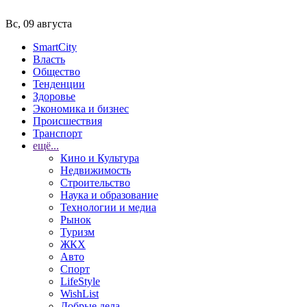
Вс, 09 августа
SmartCity
Власть
Общество
Тенденции
Здоровье
Экономика и бизнес
Происшествия
Транспорт
ещё...
Кино и Культура
Недвижимость
Строительство
Наука и образование
Технологии и медиа
Рынок
Туризм
ЖКХ
Авто
Спорт
LifeStyle
WishList
Добрые дела