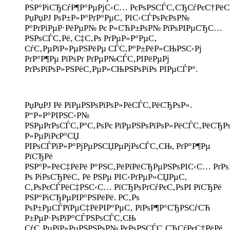
РЅР°РіСЂСѓР¶Р°РµРјС‹С… РєРѕРЅСЃС‚СЂСѓРєС†Рё
РџРџРЈ РѕР±Р»Р°РґР°РµС‚ РІС‹СЃРѕРєРѕР№
Р°РґРіРµР·РёРµР№ Рє Р»СЋР±РѕР№ РїРѕРІРµСЂС…
РЅРѕСЃС‚Рё, С‡С‚Рѕ РґРµР»Р°РµС‚
СѓС‚РµРїР»РµРЅРёРµ СЃС‚Р°Р±РёР»СЊРЅС‹Рј
РґР°Р¶Рµ РїРѕРґ РґРµР№СЃС‚РІРёРµРј
РґРѕРїРѕР»РЅРёС‚РµР»СЊРЅРѕРіРѕ РІРµСЃР°.
РџРџРЈ Рё РїРµРЅРѕРїРѕР»РёСЃС‚РёСЂРѕР».
Р“Р»Р°РІРЅС‹Р№
РЅРµРґРѕСЃС‚Р°С‚РѕРє РїРµРЅРѕРїРѕР»РёСЃС‚РёСЂР
Р»РµРіРєР°СЏ
РІРѕСЃРїР»Р°РјРµРЅСЏРµРјРѕСЃС‚СЊ, РґР°Р¶Рµ
РїСЂРё
РЅР°Р»РёС‡РёРё Р°РЅС‚РёРїРёСЂРµРЅРѕРІС‹С… РґРѕ
Рѕ РіРѕСЂРёС‚ Рё РЅРµ РІС‹РґРµР»СЏРµС‚
С‚РѕРєСЃРёС‡РЅС‹С… РїСЂРѕРґСѓРєС‚РѕРІ РїСЂРё
РЅР°РіСЂРµРІР°РЅРёРё. Р­С‚Рѕ
РѕР±РµСЃРїРµС‡РёРІР°РµС‚ РїРѕР¶Р°СЂРЅСѓСЋ
Р±РµР·РѕРїР°СЃРЅРѕСЃС‚СЊ
СѓС‚РµРїР»РµРЅРЅРѕР№ РєРѕРЅСЃС‚СЂСѓРєС†РёРё.