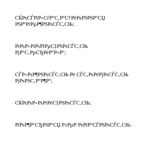
СЌРєСЃРїР»СѓР°С‚Р°С†РёРѕРЅРЅР°СЏ
РЅР°РґРµР¶РЅРѕСЃС‚СЊ;
РґРѕР»РіРѕРІРµС‡РЅРѕСЃС‚СЊ
РјР°С‚РµСЂРёР°Р»Р°;
СЃР»РѕР¶РЅРѕСЃС‚СЊ Рё СЃС‚РѕРёРјРѕСЃС‚СЊ
РјРѕРЅС‚Р°Р¶Р°;
СЌРєРѕР»РѕРіРёС‡РЅРѕСЃС‚СЊ;
РїРѕР¶Р°СЂРЅР°СЏ Р±РµР·РѕРїР°СЃРЅРѕСЃС‚СЊ;