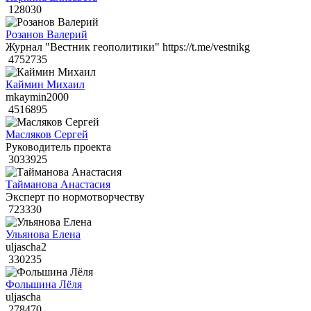
128030
Розанов Валерий
Журнал "Вестник геополитики" https://t.me/vestnikg
4752735
Каймин Михаил
mkaymin2000
4516895
Масляков Сергей
Руководитель проекта
3033925
Тайманова Анастасия
Эксперт по нормотворчеству
723330
Ульянова Елена
uljascha2
330235
Фольшина Лёля
uljascha
278470