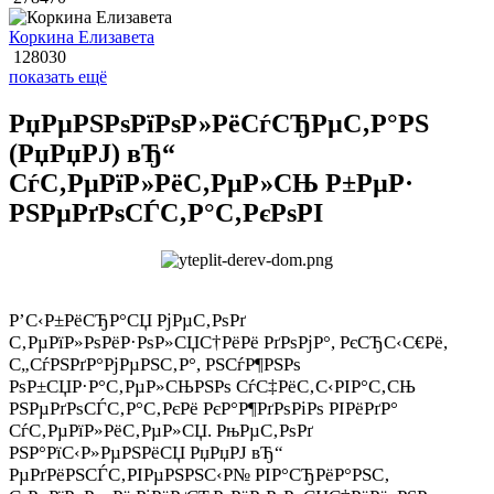
Коркина Елизавета
128030
показать ещё
РџРµРЅРѕРїРѕР»РёСѓСЂРµС‚Р°РЅ
(РџРџРЈ) вЂ“
СѓС‚РµРїР»РёС‚РµР»СЊ Р±РµР·
РЅРµРґРѕСЃС‚Р°С‚РєРѕРІ
Р’С‹Р±РёСЂР°СЏ РјРµС‚РѕРґ
С‚РµРїР»РѕРёР·РѕР»СЏС†РёРё РґРѕРјР°, РєСЂС‹С€Рё,
С„СѓРЅРґР°РјРµРЅС‚Р°, РЅСѓР¶РЅРѕ
РѕР±СЏР·Р°С‚РµР»СЊРЅРѕ СѓС‡РёС‚С‹РІР°С‚СЊ
РЅРµРґРѕСЃС‚Р°С‚РєРё РєР°Р¶РґРѕРіРѕ РІРёРґР°
СѓС‚РµРїР»РёС‚РµР»СЏ. РњРµС‚РѕРґ
РЅР°РїС‹Р»РµРЅРёСЏ РџРџРЈ вЂ“
РµРґРёРЅСЃС‚РІРµРЅРЅС‹Р№ РІР°СЂРёР°РЅС‚