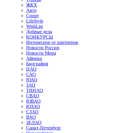
ЖКХ
Авто
Спорт
LifeStyle
WishList
Добрые дела
КОНКУРСЫ
Интересное от партнеров
Новости России
Новости Мира
Африка
Биография
ЦАО
САО
ЮАО
ЗАО
ТИНАО
СВАО
ЮВАО
ЮЗАО
СЗАО
ВАО
ЗЕЛАО
Санкт-Петербург