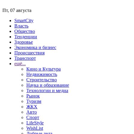
Пт, 07 августа
SmartCity
Власть
Общество
Тенденции
Здоровье
Экономика и бизнес
Происшествия
Транспорт
ещё...
Кино и Культура
Недвижимость
Строительство
Наука и образование
Технологии и медиа
Рынок
Туризм
ЖКХ
Авто
Спорт
LifeStyle
WishList
Добрые дела