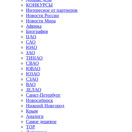
КОНКУРСЫ
Интересное от партнеров
Новости России
Новости Мира
Африка
Биография
ЦАО
САО
ЮАО
ЗАО
ТИНАО
СВАО
ЮВАО
ЮЗАО
СЗАО
ВАО
ЗЕЛАО
Санкт-Петербург
Новосибирск
Нижний Новгород
Крым
Аналоги
Самое дешевое
TOP