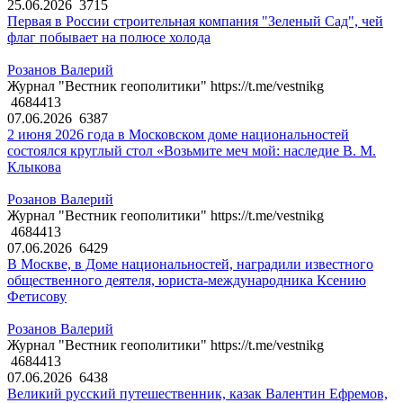
25.06.2026
3715
Первая в России строительная компания "Зеленый Сад", чей
флаг побывает на полюсе холода
Розанов Валерий
Журнал "Вестник геополитики" https://t.me/vestnikg
4684413
07.06.2026
6387
2 июня 2026 года в Московском доме национальностей
состоялся круглый стол «Возьмите меч мой: наследие В. М.
Клыкова
Розанов Валерий
Журнал "Вестник геополитики" https://t.me/vestnikg
4684413
07.06.2026
6429
В Москве, в Доме национальностей, наградили известного
общественного деятеля, юриста-международника Ксению
Фетисову
Розанов Валерий
Журнал "Вестник геополитики" https://t.me/vestnikg
4684413
07.06.2026
6438
Великий русский путешественник, казак Валентин Ефремов,