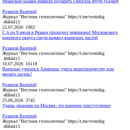
Рязанские казаки решили подарить Орнелла Мути усадьбу
Розанов Валерий
Журнал "Вестник геополитики" https://t.me/vestnikg
4684413
22.07.2026
1982
С 6 по 9 июля в Рязани проходил чемпионат Московского
военного округа среди команд воинских частей
Розанов Валерий
Журнал "Вестник геополитики" https://t.me/vestnikg
4684413
10.07.2026
16118
Военные учения в Армении: учить миротворчеству или
менять лагерь?
Розанов Валерий
Журнал "Вестник геополитики" https://t.me/vestnikg
4684413
25.06.2026
3745
Удары дронами по Москве- это военное преступление
Розанов Валерий
Журнал "Вестник геополитики" https://t.me/vestnikg
4684413