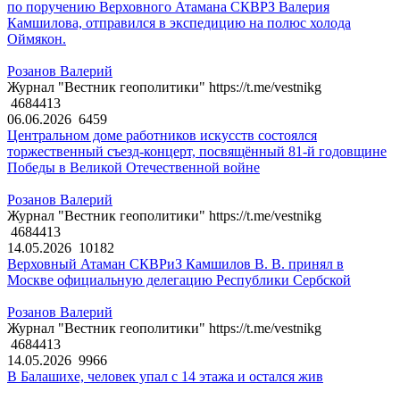
по поручению Верховного Атамана СКВРЗ Валерия
Камшилова, отправился в экспедицию на полюс холода
Оймякон.
Розанов Валерий
Журнал "Вестник геополитики" https://t.me/vestnikg
4684413
06.06.2026
6459
Центральном доме работников искусств состоялся
торжественный съезд-концерт, посвящённый 81-й годовщине
Победы в Великой Отечественной войне
Розанов Валерий
Журнал "Вестник геополитики" https://t.me/vestnikg
4684413
14.05.2026
10182
Верховный Атаман СКВРиЗ Камшилов В. В. принял в
Москве официальную делегацию Республики Сербской
Розанов Валерий
Журнал "Вестник геополитики" https://t.me/vestnikg
4684413
14.05.2026
9966
В Балашихе, человек упал с 14 этажа и остался жив