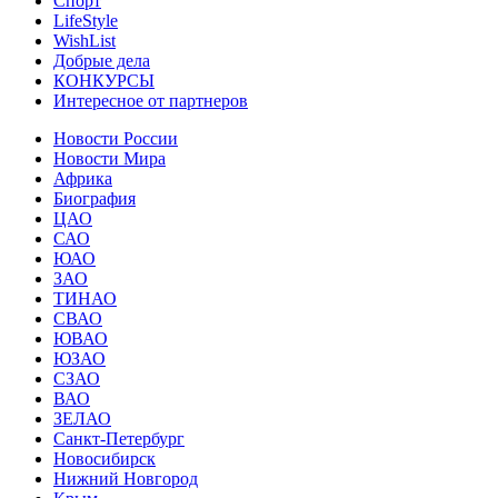
Спорт
LifeStyle
WishList
Добрые дела
КОНКУРСЫ
Интересное от партнеров
Новости России
Новости Мира
Африка
Биография
ЦАО
САО
ЮАО
ЗАО
ТИНАО
СВАО
ЮВАО
ЮЗАО
СЗАО
ВАО
ЗЕЛАО
Санкт-Петербург
Новосибирск
Нижний Новгород