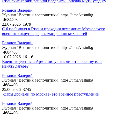
Рязанские казаки решили подарить Орнелла Мути усадьбу
Розанов Валерий
Журнал "Вестник геополитики" https://t.me/vestnikg
4684408
22.07.2026
1979
С 6 по 9 июля в Рязани проходил чемпионат Московского
военного округа среди команд воинских частей
Розанов Валерий
Журнал "Вестник геополитики" https://t.me/vestnikg
4684408
10.07.2026
16116
Военные учения в Армении: учить миротворчеству или
менять лагерь?
Розанов Валерий
Журнал "Вестник геополитики" https://t.me/vestnikg
4684408
25.06.2026
3745
Удары дронами по Москве- это военное преступление
Розанов Валерий
Журнал "Вестник геополитики" https://t.me/vestnikg
4684408