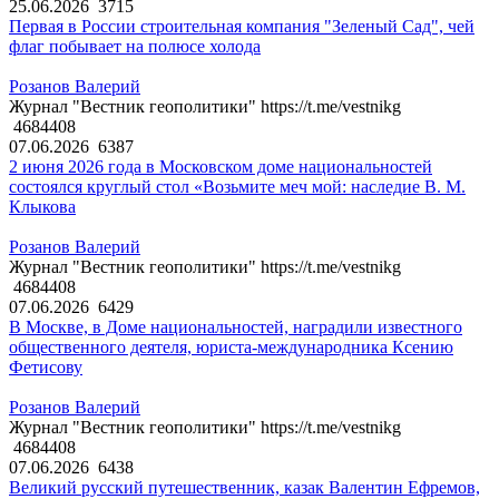
25.06.2026
3715
Первая в России строительная компания "Зеленый Сад", чей
флаг побывает на полюсе холода
Розанов Валерий
Журнал "Вестник геополитики" https://t.me/vestnikg
4684408
07.06.2026
6387
2 июня 2026 года в Московском доме национальностей
состоялся круглый стол «Возьмите меч мой: наследие В. М.
Клыкова
Розанов Валерий
Журнал "Вестник геополитики" https://t.me/vestnikg
4684408
07.06.2026
6429
В Москве, в Доме национальностей, наградили известного
общественного деятеля, юриста-международника Ксению
Фетисову
Розанов Валерий
Журнал "Вестник геополитики" https://t.me/vestnikg
4684408
07.06.2026
6438
Великий русский путешественник, казак Валентин Ефремов,