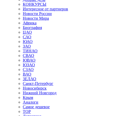
КОНКУРСЫ
Интересное от партнеров
Новости России
Новости Мира
Африка
Биография
ЦАО
САО
ЮАО
ЗАО
ТИНАО
СВАО
ЮВАО
ЮЗАО
СЗАО
ВАО
ЗЕЛАО
Санкт-Петербург
Новосибирск
Нижний Новгород
Крым
Аналоги
Самое дешевое
TOP