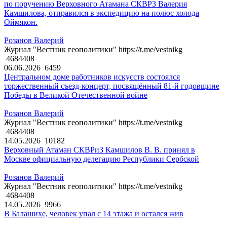
по поручению Верховного Атамана СКВРЗ Валерия
Камшилова, отправился в экспедицию на полюс холода
Оймякон.
Розанов Валерий
Журнал "Вестник геополитики" https://t.me/vestnikg
4684408
06.06.2026
6459
Центральном доме работников искусств состоялся
торжественный съезд-концерт, посвящённый 81-й годовщине
Победы в Великой Отечественной войне
Розанов Валерий
Журнал "Вестник геополитики" https://t.me/vestnikg
4684408
14.05.2026
10182
Верховный Атаман СКВРиЗ Камшилов В. В. принял в
Москве официальную делегацию Республики Сербской
Розанов Валерий
Журнал "Вестник геополитики" https://t.me/vestnikg
4684408
14.05.2026
9966
В Балашихе, человек упал с 14 этажа и остался жив