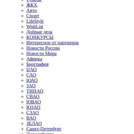
ЖКХ
Авто
Спорт
LifeStyle
WishList
Добрые дела
КОНКУРСЫ
Интересное от партнеров
Новости России
Новости Мира
Африка
Биография
ЦАО
САО
ЮАО
ЗАО
ТИНАО
СВАО
ЮВАО
ЮЗАО
СЗАО
ВАО
ЗЕЛАО
Санкт-Петербург