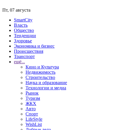
Пт, 07 августа
SmartCity
Власть
Общество
Тенденции
Здоровье
Экономика и бизнес
Происшествия
Транспорт
ещё...
Кино и Культура
Недвижимость
Строительство
Наука и образование
Технологии и медиа
Рынок
Туризм
ЖКХ
Авто
Спорт
LifeStyle
WishList
Добрые дела