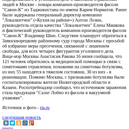
людей в Москве - повара компании-производителя фасоли
"Савон-К" из Таджикистана по имени Карим Норматов. Ранее
были задержаны генеральный директор компании
"Локалкитчен" («Кухня на районе») Антон Лозин,
руководитель отдела качества "Локалкитчен" Елена Машкова
и фактический руководитель компании-производителя фасоли
"Савон-К" Владимир Шин. Следствие планирует обратиться к
Замоскворецкому районному суду города Москвы с просьбой
об избрании меры пресечения, связанной с лишением
свободы, для всех четырех фигурантов уголовного дела.
Вице-мэр Москвы Анастасия Ракова 16 июня сообщила, что
121 человек обратились за медицинской помощью в связи с
симптомами отравления, похожими на симптомы ботулизма,
из них 55 находятся в тяжелом состоянии, 30 из них - в
реанимации. Помимо Москвы, с признаками ботулизма были
госпитализированы жители Нижегородской области и
Казани. Роспотребнадзор сообщил, что источником заражения
стала продукция "Салат Лобио из фасоли в вакуумной
упаковке".
Источник и фото -
ria.ru
следующая новость
вверх