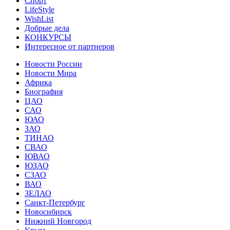
Спорт
LifeStyle
WishList
Добрые дела
КОНКУРСЫ
Интересное от партнеров
Новости России
Новости Мира
Африка
Биография
ЦАО
САО
ЮАО
ЗАО
ТИНАО
СВАО
ЮВАО
ЮЗАО
СЗАО
ВАО
ЗЕЛАО
Санкт-Петербург
Новосибирск
Нижний Новгород