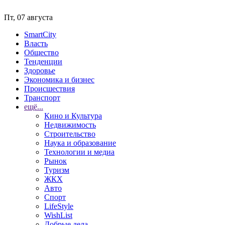
Пт, 07 августа
SmartCity
Власть
Общество
Тенденции
Здоровье
Экономика и бизнес
Происшествия
Транспорт
ещё...
Кино и Культура
Недвижимость
Строительство
Наука и образование
Технологии и медиа
Рынок
Туризм
ЖКХ
Авто
Спорт
LifeStyle
WishList
Добрые дела