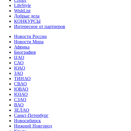
Спорт
LifeStyle
WishList
Добрые дела
КОНКУРСЫ
Интересное от партнеров
Новости России
Новости Мира
Африка
Биография
ЦАО
САО
ЮАО
ЗАО
ТИНАО
СВАО
ЮВАО
ЮЗАО
СЗАО
ВАО
ЗЕЛАО
Санкт-Петербург
Новосибирск
Нижний Новгород