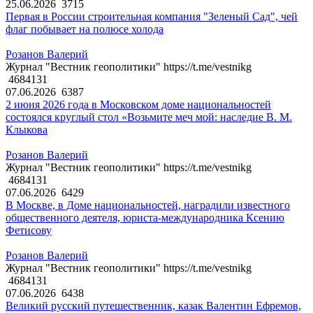
25.06.2026
3715
Первая в России строительная компания "Зеленый Сад", чей
флаг побывает на полюсе холода
Розанов Валерий
Журнал "Вестник геополитики" https://t.me/vestnikg
4684131
07.06.2026
6387
2 июня 2026 года в Московском доме национальностей
состоялся круглый стол «Возьмите меч мой: наследие В. М.
Клыкова
Розанов Валерий
Журнал "Вестник геополитики" https://t.me/vestnikg
4684131
07.06.2026
6429
В Москве, в Доме национальностей, наградили известного
общественного деятеля, юриста-международника Ксению
Фетисову
Розанов Валерий
Журнал "Вестник геополитики" https://t.me/vestnikg
4684131
07.06.2026
6438
Великий русский путешественник, казак Валентин Ефремов,