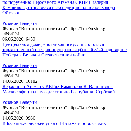
по поручению Верховного Атамана СКВРЗ Валерия
Камшилова, отправился в экспедицию на полюс холода
Оймякон.
Розанов Валерий
Журнал "Вестник геополитики" https://t.me/vestnikg
4684131
06.06.2026
6459
Центральном доме работников искусств состоялся
торжественный съезд-концерт, посвящённый 81-й годовщине
Победы в Великой Отечественной войне
Розанов Валерий
Журнал "Вестник геополитики" https://t.me/vestnikg
4684131
14.05.2026
10182
Верховный Атаман СКВРиЗ Камшилов В. В. принял в
Москве официальную делегацию Республики Сербской
Розанов Валерий
Журнал "Вестник геополитики" https://t.me/vestnikg
4684131
14.05.2026
9966
В Балашихе, человек упал с 14 этажа и остался жив