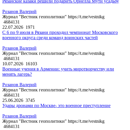
Рязанские казаки решили подарить Орнелла Мути усадьбу
Розанов Валерий
Журнал "Вестник геополитики" https://t.me/vestnikg
4684131
22.07.2026
1971
С 6 по 9 июля в Рязани проходил чемпионат Московского
военного округа среди команд воинских частей
Розанов Валерий
Журнал "Вестник геополитики" https://t.me/vestnikg
4684131
10.07.2026
16103
Военные учения в Армении: учить миротворчеству или
менять лагерь?
Розанов Валерий
Журнал "Вестник геополитики" https://t.me/vestnikg
4684131
25.06.2026
3745
Удары дронами по Москве- это военное преступление
Розанов Валерий
Журнал "Вестник геополитики" https://t.me/vestnikg
4684131