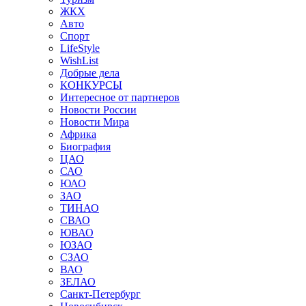
ЖКХ
Авто
Спорт
LifeStyle
WishList
Добрые дела
КОНКУРСЫ
Интересное от партнеров
Новости России
Новости Мира
Африка
Биография
ЦАО
САО
ЮАО
ЗАО
ТИНАО
СВАО
ЮВАО
ЮЗАО
СЗАО
ВАО
ЗЕЛАО
Санкт-Петербург