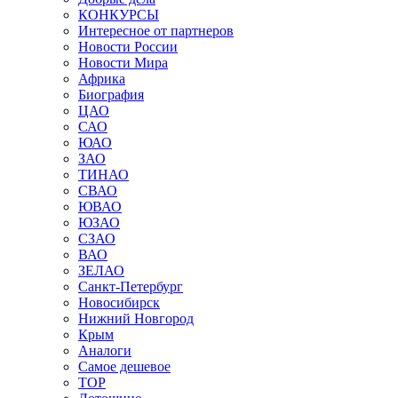
КОНКУРСЫ
Интересное от партнеров
Новости России
Новости Мира
Африка
Биография
ЦАО
САО
ЮАО
ЗАО
ТИНАО
СВАО
ЮВАО
ЮЗАО
СЗАО
ВАО
ЗЕЛАО
Санкт-Петербург
Новосибирск
Нижний Новгород
Крым
Аналоги
Самое дешевое
TOP