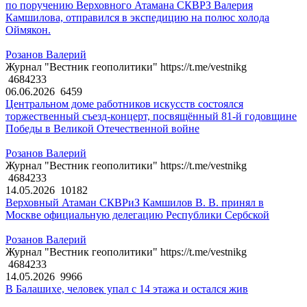
по поручению Верховного Атамана СКВРЗ Валерия
Камшилова, отправился в экспедицию на полюс холода
Оймякон.
Розанов Валерий
Журнал "Вестник геополитики" https://t.me/vestnikg
4684233
06.06.2026
6459
Центральном доме работников искусств состоялся
торжественный съезд-концерт, посвящённый 81-й годовщине
Победы в Великой Отечественной войне
Розанов Валерий
Журнал "Вестник геополитики" https://t.me/vestnikg
4684233
14.05.2026
10182
Верховный Атаман СКВРиЗ Камшилов В. В. принял в
Москве официальную делегацию Республики Сербской
Розанов Валерий
Журнал "Вестник геополитики" https://t.me/vestnikg
4684233
14.05.2026
9966
В Балашихе, человек упал с 14 этажа и остался жив