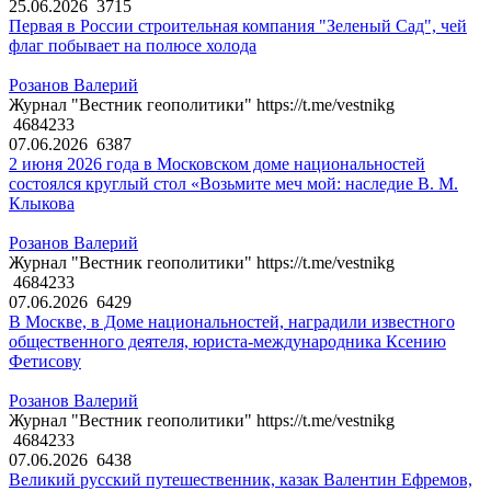
25.06.2026
3715
Первая в России строительная компания "Зеленый Сад", чей
флаг побывает на полюсе холода
Розанов Валерий
Журнал "Вестник геополитики" https://t.me/vestnikg
4684233
07.06.2026
6387
2 июня 2026 года в Московском доме национальностей
состоялся круглый стол «Возьмите меч мой: наследие В. М.
Клыкова
Розанов Валерий
Журнал "Вестник геополитики" https://t.me/vestnikg
4684233
07.06.2026
6429
В Москве, в Доме национальностей, наградили известного
общественного деятеля, юриста-международника Ксению
Фетисову
Розанов Валерий
Журнал "Вестник геополитики" https://t.me/vestnikg
4684233
07.06.2026
6438
Великий русский путешественник, казак Валентин Ефремов,