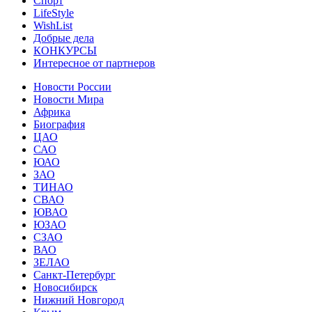
Спорт
LifeStyle
WishList
Добрые дела
КОНКУРСЫ
Интересное от партнеров
Новости России
Новости Мира
Африка
Биография
ЦАО
САО
ЮАО
ЗАО
ТИНАО
СВАО
ЮВАО
ЮЗАО
СЗАО
ВАО
ЗЕЛАО
Санкт-Петербург
Новосибирск
Нижний Новгород