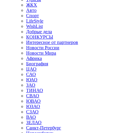
ЖКХ
Авто
Спорт
LifeStyle
WishList
Добрые дела
КОНКУРСЫ
Интересное от партнеров
Новости России
Новости Мира
Африка
Биография
ЦАО
САО
ЮАО
ЗАО
ТИНАО
СВАО
ЮВАО
ЮЗАО
СЗАО
ВАО
ЗЕЛАО
Санкт-Петербург