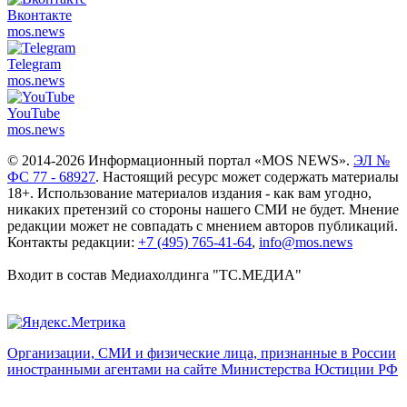
Вконтакте
mos.
news
Telegram
mos.
news
YouTube
mos.
news
© 2014-2026 Информационный портал «MOS NEWS».
ЭЛ №
ФС 77 - 68927
. Настоящий ресурс может содержать материалы
18+. Использование материалов издания - как вам угодно,
никаких претензий со стороны нашего СМИ не будет. Мнение
редакции может не совпадать с мнением авторов публикаций.
Контакты редакции:
+7 (495) 765-41-64
,
info@mos.news
Входит в состав Медиахолдинга "ТС.МЕДИА"
Организации, СМИ и физические лица, признанные в России
иностранными агентами на сайте Министерства Юстиции РФ