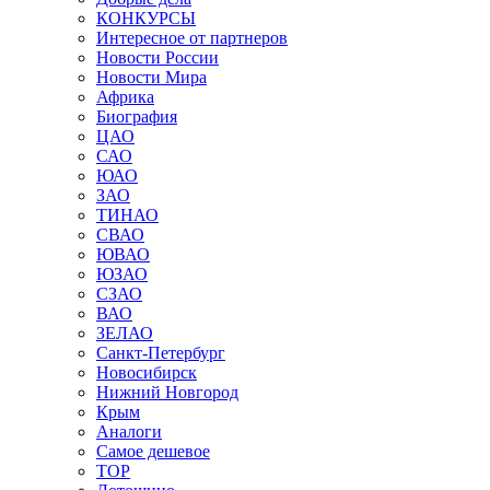
КОНКУРСЫ
Интересное от партнеров
Новости России
Новости Мира
Африка
Биография
ЦАО
САО
ЮАО
ЗАО
ТИНАО
СВАО
ЮВАО
ЮЗАО
СЗАО
ВАО
ЗЕЛАО
Санкт-Петербург
Новосибирск
Нижний Новгород
Крым
Аналоги
Самое дешевое
TOP