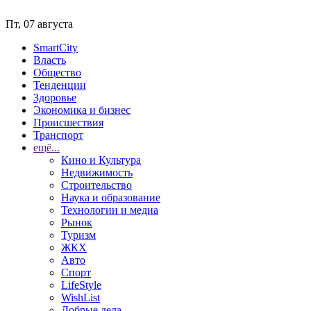
Пт, 07 августа
SmartCity
Власть
Общество
Тенденции
Здоровье
Экономика и бизнес
Происшествия
Транспорт
ещё...
Кино и Культура
Недвижимость
Строительство
Наука и образование
Технологии и медиа
Рынок
Туризм
ЖКХ
Авто
Спорт
LifeStyle
WishList
Добрые дела