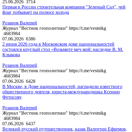
25.06.2026
3714
Первая в России строительная компания "Зеленый Сад", чей
флаг побывает на полюсе холода
Розанов Валерий
Журнал "Вестник геополитики" https://t.me/vestnikg
4683984
07.06.2026
6386
2 июня 2026 года в Московском доме национальностей
состоялся круглый стол «Возьмите меч мой: наследие В. М.
Клыкова
Розанов Валерий
Журнал "Вестник геополитики" https://t.me/vestnikg
4683984
07.06.2026
6428
В Москве, в Доме национальностей, наградили известного
общественного деятеля, юриста-международника Ксению
Фетисову
Розанов Валерий
Журнал "Вестник геополитики" https://t.me/vestnikg
4683984
07.06.2026
6437
Великий русский путешественник, казак Валентин Ефремов,