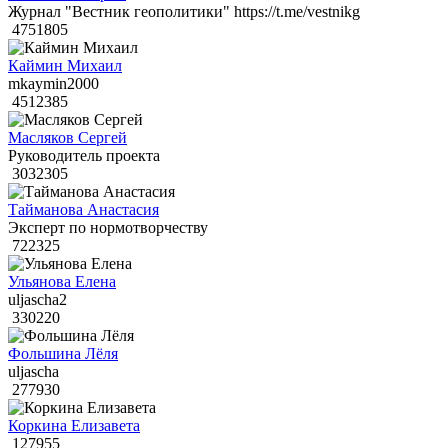
Журнал "Вестник геополитики" https://t.me/vestnikg
4751805
Каймин Михаил
mkaymin2000
4512385
Масляков Сергей
Руководитель проекта
3032305
Тайманова Анастасия
Эксперт по нормотворчеству
722325
Ульянова Елена
uljascha2
330220
Фольшина Лёля
uljascha
277930
Коркина Елизавета
127955