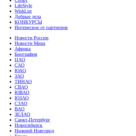
Спорт
LifeStyle
WishList
Добрые дела
КОНКУРСЫ
Интересное от партнеров
Новости России
Новости Мира
Африка
Биография
ЦАО
САО
ЮАО
ЗАО
ТИНАО
СВАО
ЮВАО
ЮЗАО
СЗАО
ВАО
ЗЕЛАО
Санкт-Петербург
Новосибирск
Нижний Новгород