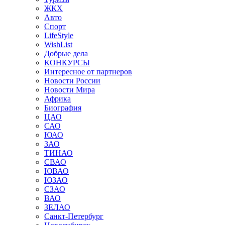
ЖКХ
Авто
Спорт
LifeStyle
WishList
Добрые дела
КОНКУРСЫ
Интересное от партнеров
Новости России
Новости Мира
Африка
Биография
ЦАО
САО
ЮАО
ЗАО
ТИНАО
СВАО
ЮВАО
ЮЗАО
СЗАО
ВАО
ЗЕЛАО
Санкт-Петербург