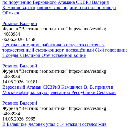
по поручению Верховного Атамана СКВРЗ Валерия
Камшилова, отправился в экспедицию на полюс холода
Оймякон.
Розанов Валерий
Журнал "Вестник геополитики" https://t.me/vestnikg
4683984
06.06.2026
6458
Центральном доме работников искусств состоялся
торжественный съезд-концерт, посвящённый 81-й годовщине
Победы в Великой Отечественной войне
Розанов Валерий
Журнал "Вестник геополитики" https://t.me/vestnikg
4683984
14.05.2026
10181
Верховный Атаман СКВРиЗ Камшилов В. В. принял в
Москве официальную делегацию Республики Сербской
Розанов Валерий
Журнал "Вестник геополитики" https://t.me/vestnikg
4683984
14.05.2026
9965
В Балашихе, человек упал с 14 этажа и остался жив