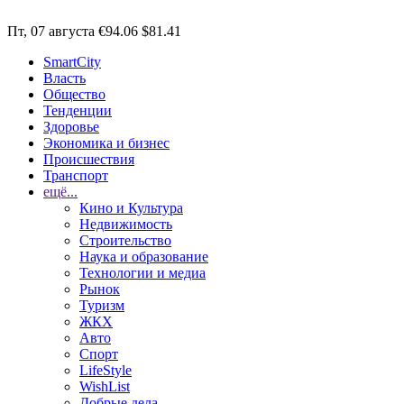
Пт, 07 августа
€94.06
$81.41
SmartCity
Власть
Общество
Тенденции
Здоровье
Экономика и бизнес
Происшествия
Транспорт
ещё...
Кино и Культура
Недвижимость
Строительство
Наука и образование
Технологии и медиа
Рынок
Туризм
ЖКХ
Авто
Спорт
LifeStyle
WishList
Добрые дела