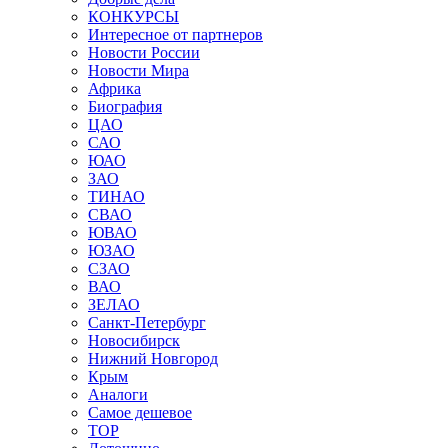
КОНКУРСЫ
Интересное от партнеров
Новости России
Новости Мира
Африка
Биография
ЦАО
САО
ЮАО
ЗАО
ТИНАО
СВАО
ЮВАО
ЮЗАО
СЗАО
ВАО
ЗЕЛАО
Санкт-Петербург
Новосибирск
Нижний Новгород
Крым
Аналоги
Самое дешевое
TOP