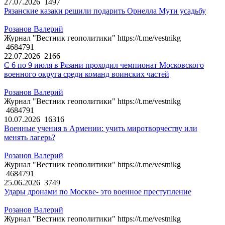
27.07.2026
1497
Рязанские казаки решили подарить Орнелла Мути усадьбу
Розанов Валерий
Журнал "Вестник геополитики" https://t.me/vestnikg
4684791
22.07.2026
2166
С 6 по 9 июля в Рязани проходил чемпионат Московского
военного округа среди команд воинских частей
Розанов Валерий
Журнал "Вестник геополитики" https://t.me/vestnikg
4684791
10.07.2026
16316
Военные учения в Армении: учить миротворчеству или
менять лагерь?
Розанов Валерий
Журнал "Вестник геополитики" https://t.me/vestnikg
4684791
25.06.2026
3749
Удары дронами по Москве- это военное преступление
Розанов Валерий
Журнал "Вестник геополитики" https://t.me/vestnikg