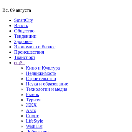
Вс, 09 августа
SmartCity
Власть
Общество
Тенденции
Здоровье
Экономика и бизнес
Происшествия
Транспорт
ещё...
Кино и Культура
Недвижимость
Строительство
Наука и образование
Технологии и медиа
Рынок
Туризм
ЖКХ
Авто
Спорт
LifeStyle
WishList
Добрые дела