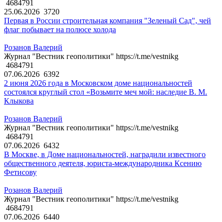
4684791
25.06.2026
3720
Первая в России строительная компания "Зеленый Сад", чей
флаг побывает на полюсе холода
Розанов Валерий
Журнал "Вестник геополитики" https://t.me/vestnikg
4684791
07.06.2026
6392
2 июня 2026 года в Московском доме национальностей
состоялся круглый стол «Возьмите меч мой: наследие В. М.
Клыкова
Розанов Валерий
Журнал "Вестник геополитики" https://t.me/vestnikg
4684791
07.06.2026
6432
В Москве, в Доме национальностей, наградили известного
общественного деятеля, юриста-международника Ксению
Фетисову
Розанов Валерий
Журнал "Вестник геополитики" https://t.me/vestnikg
4684791
07.06.2026
6440