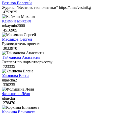
Розанов Валерий
Журнал "Вестник геополитики" https://t.me/vestnikg
4752825
Каймин Михаил
mkaymin2000
4516905
Масляков Сергей
Руководитель проекта
3033970
Тайманова Анастасия
Эксперт по нормотворчеству
723335
Ульянова Елена
uljascha2
330235
Фольшина Лёля
uljascha
278470
Коркина Елизавета