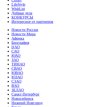
Спорт
LifeStyle
WishList
Добрые дела
КОНКУРСЫ
Интересное от партнеров
Новости России
Новости Мира
Африка
Биография
ЦАО
САО
ЮАО
ЗАО
ТИНАО
СВАО
ЮВАО
ЮЗАО
СЗАО
ВАО
ЗЕЛАО
Санкт-Петербург
Новосибирск
Нижний Новгород