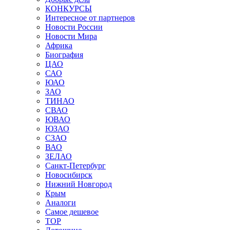
КОНКУРСЫ
Интересное от партнеров
Новости России
Новости Мира
Африка
Биография
ЦАО
САО
ЮАО
ЗАО
ТИНАО
СВАО
ЮВАО
ЮЗАО
СЗАО
ВАО
ЗЕЛАО
Санкт-Петербург
Новосибирск
Нижний Новгород
Крым
Аналоги
Самое дешевое
TOP