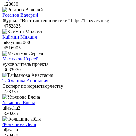
128030
Розанов Валерий
Журнал "Вестник геополитики" https://t.me/vestnikg
4752825
Каймин Михаил
mkaymin2000
4516905
Масляков Сергей
Руководитель проекта
3033970
Тайманова Анастасия
Эксперт по нормотворчеству
723335
Ульянова Елена
uljascha2
330235
Фольшина Лёля
uljascha
278470