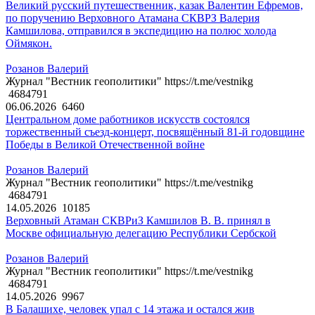
Великий русский путешественник, казак Валентин Ефремов,
по поручению Верховного Атамана СКВРЗ Валерия
Камшилова, отправился в экспедицию на полюс холода
Оймякон.
Розанов Валерий
Журнал "Вестник геополитики" https://t.me/vestnikg
4684791
06.06.2026
6460
Центральном доме работников искусств состоялся
торжественный съезд-концерт, посвящённый 81-й годовщине
Победы в Великой Отечественной войне
Розанов Валерий
Журнал "Вестник геополитики" https://t.me/vestnikg
4684791
14.05.2026
10185
Верховный Атаман СКВРиЗ Камшилов В. В. принял в
Москве официальную делегацию Республики Сербской
Розанов Валерий
Журнал "Вестник геополитики" https://t.me/vestnikg
4684791
14.05.2026
9967
В Балашихе, человек упал с 14 этажа и остался жив