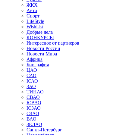
ЖКХ
Авто
Спорт
LifeStyle
WishList
Добрые дела
КОНКУРСЫ
Интересное от партнеров
Новости России
Новости Мира
Африка
Биография
ЦАО
САО
ЮАО
ЗАО
ТИНАО
СВАО
ЮВАО
ЮЗАО
СЗАО
ВАО
ЗЕЛАО
Санкт-Петербург