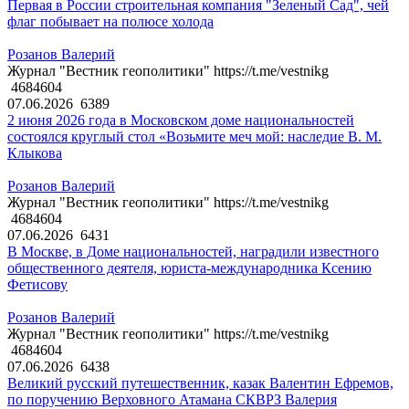
Первая в России строительная компания "Зеленый Сад", чей
флаг побывает на полюсе холода
Розанов Валерий
Журнал "Вестник геополитики" https://t.me/vestnikg
4684604
07.06.2026
6389
2 июня 2026 года в Московском доме национальностей
состоялся круглый стол «Возьмите меч мой: наследие В. М.
Клыкова
Розанов Валерий
Журнал "Вестник геополитики" https://t.me/vestnikg
4684604
07.06.2026
6431
В Москве, в Доме национальностей, наградили известного
общественного деятеля, юриста-международника Ксению
Фетисову
Розанов Валерий
Журнал "Вестник геополитики" https://t.me/vestnikg
4684604
07.06.2026
6438
Великий русский путешественник, казак Валентин Ефремов,
по поручению Верховного Атамана СКВРЗ Валерия