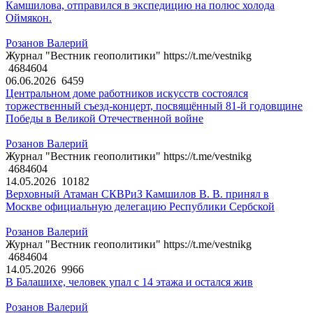
Камшилова, отправился в экспедицию на полюс холода
Оймякон.
Розанов Валерий
Журнал "Вестник геополитики" https://t.me/vestnikg
4684604
06.06.2026
6459
Центральном доме работников искусств состоялся
торжественный съезд-концерт, посвящённый 81-й годовщине
Победы в Великой Отечественной войне
Розанов Валерий
Журнал "Вестник геополитики" https://t.me/vestnikg
4684604
14.05.2026
10182
Верховный Атаман СКВРиЗ Камшилов В. В. принял в
Москве официальную делегацию Республики Сербской
Розанов Валерий
Журнал "Вестник геополитики" https://t.me/vestnikg
4684604
14.05.2026
9966
В Балашихе, человек упал с 14 этажа и остался жив
Розанов Валерий