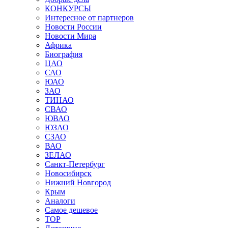
КОНКУРСЫ
Интересное от партнеров
Новости России
Новости Мира
Африка
Биография
ЦАО
САО
ЮАО
ЗАО
ТИНАО
СВАО
ЮВАО
ЮЗАО
СЗАО
ВАО
ЗЕЛАО
Санкт-Петербург
Новосибирск
Нижний Новгород
Крым
Аналоги
Самое дешевое
TOP