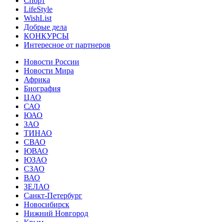
Спорт
LifeStyle
WishList
Добрые дела
КОНКУРСЫ
Интересное от партнеров
Новости России
Новости Мира
Африка
Биография
ЦАО
САО
ЮАО
ЗАО
ТИНАО
СВАО
ЮВАО
ЮЗАО
СЗАО
ВАО
ЗЕЛАО
Санкт-Петербург
Новосибирск
Нижний Новгород