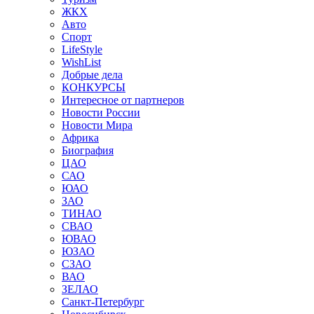
ЖКХ
Авто
Спорт
LifeStyle
WishList
Добрые дела
КОНКУРСЫ
Интересное от партнеров
Новости России
Новости Мира
Африка
Биография
ЦАО
САО
ЮАО
ЗАО
ТИНАО
СВАО
ЮВАО
ЮЗАО
СЗАО
ВАО
ЗЕЛАО
Санкт-Петербург