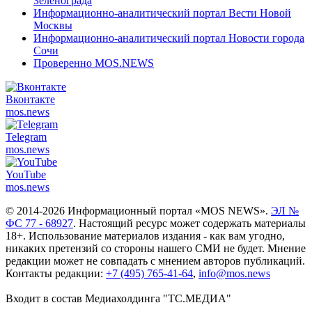
Зеленограда
Информационно-аналитический портал Вести Новой
Москвы
Информационно-аналитический портал Новости города
Сочи
Проверенно MOS.NEWS
Вконтакте
mos.
news
Telegram
mos.
news
YouTube
mos.
news
© 2014-2026 Информационный портал «MOS NEWS».
ЭЛ №
ФС 77 - 68927
. Настоящий ресурс может содержать материалы
18+. Использование материалов издания - как вам угодно,
никаких претензий со стороны нашего СМИ не будет. Мнение
редакции может не совпадать с мнением авторов публикаций.
Контакты редакции:
+7 (495) 765-41-64
,
info@mos.news
Входит в состав Медиахолдинга "ТС.МЕДИА"