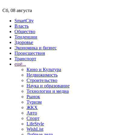
Сб, 08 августа
SmartCity
Власть
Общество
Тенденции
Здоровье
Экономика и бизнес
Происшествия
Транспорт
ещё...
Кино и Культура
Недвижимость
Строительство
Наука и образование
Технологии и медиа
Рынок
Туризм
ЖКХ
Авто
Спорт
LifeStyle
WishList
Добрые дела