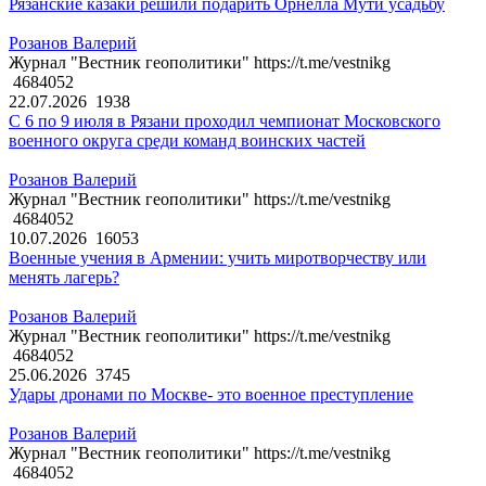
Рязанские казаки решили подарить Орнелла Мути усадьбу
Розанов Валерий
Журнал "Вестник геополитики" https://t.me/vestnikg
4684052
22.07.2026
1938
С 6 по 9 июля в Рязани проходил чемпионат Московского
военного округа среди команд воинских частей
Розанов Валерий
Журнал "Вестник геополитики" https://t.me/vestnikg
4684052
10.07.2026
16053
Военные учения в Армении: учить миротворчеству или
менять лагерь?
Розанов Валерий
Журнал "Вестник геополитики" https://t.me/vestnikg
4684052
25.06.2026
3745
Удары дронами по Москве- это военное преступление
Розанов Валерий
Журнал "Вестник геополитики" https://t.me/vestnikg
4684052