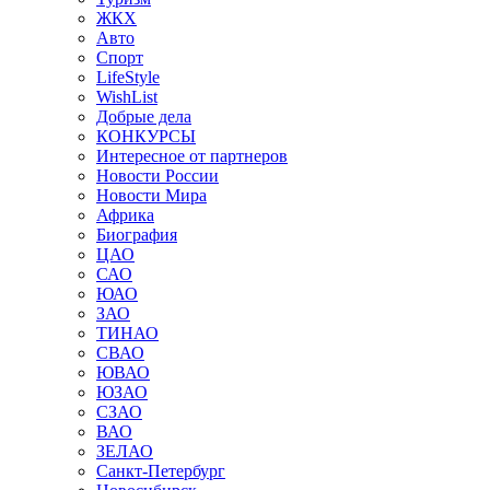
ЖКХ
Авто
Спорт
LifeStyle
WishList
Добрые дела
КОНКУРСЫ
Интересное от партнеров
Новости России
Новости Мира
Африка
Биография
ЦАО
САО
ЮАО
ЗАО
ТИНАО
СВАО
ЮВАО
ЮЗАО
СЗАО
ВАО
ЗЕЛАО
Санкт-Петербург