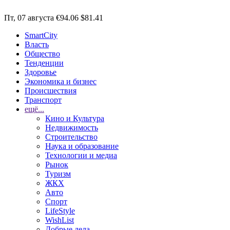
Пт, 07 августа
€94.06
$81.41
SmartCity
Власть
Общество
Тенденции
Здоровье
Экономика и бизнес
Происшествия
Транспорт
ещё...
Кино и Культура
Недвижимость
Строительство
Наука и образование
Технологии и медиа
Рынок
Туризм
ЖКХ
Авто
Спорт
LifeStyle
WishList
Добрые дела