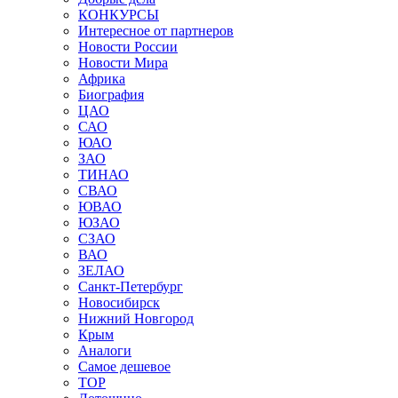
КОНКУРСЫ
Интересное от партнеров
Новости России
Новости Мира
Африка
Биография
ЦАО
САО
ЮАО
ЗАО
ТИНАО
СВАО
ЮВАО
ЮЗАО
СЗАО
ВАО
ЗЕЛАО
Санкт-Петербург
Новосибирск
Нижний Новгород
Крым
Аналоги
Самое дешевое
TOP