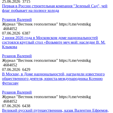
25.06.2026
3715
Первая в России строительная компания "Зеленый Сад", чей
флаг побывает на полюсе холода
Розанов Валерий
Журнал "Вестник геополитики" https://t.me/vestnikg
4684052
07.06.2026
6387
2 июня 2026 года в Московском доме национальностей
состоялся круглый стол «Возьмите меч мой: наследие В. М.
Клыкова
Розанов Валерий
Журнал "Вестник геополитики" https://t.me/vestnikg
4684052
07.06.2026
6429
В Москве, в Доме национальностей, наградили известного
общественного деятеля, юриста-международника Ксению
Фетисову
Розанов Валерий
Журнал "Вестник геополитики" https://t.me/vestnikg
4684052
07.06.2026
6438
Великий русский путешественник, казак Валентин Ефремов,