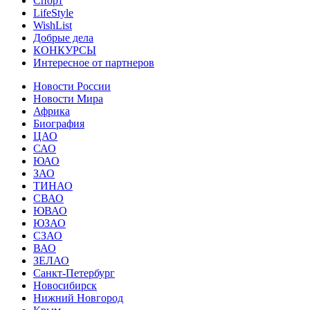
Спорт
LifeStyle
WishList
Добрые дела
КОНКУРСЫ
Интересное от партнеров
Новости России
Новости Мира
Африка
Биография
ЦАО
САО
ЮАО
ЗАО
ТИНАО
СВАО
ЮВАО
ЮЗАО
СЗАО
ВАО
ЗЕЛАО
Санкт-Петербург
Новосибирск
Нижний Новгород